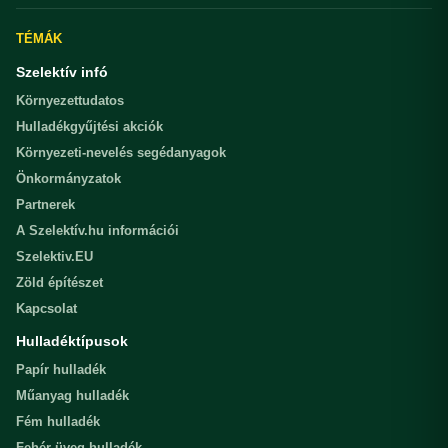
TÉMÁK
Szelektív infó
Környezettudatos
Hulladékgyűjtési akciók
Környezeti-nevelés segédanyagok
Önkormányzatok
Partnerek
A Szelektív.hu információi
Szelektiv.EU
Zöld építészet
Kapcsolat
Hulladéktípusok
Papír hulladék
Műanyag hulladék
Fém hulladék
Fehér üveg hulladék