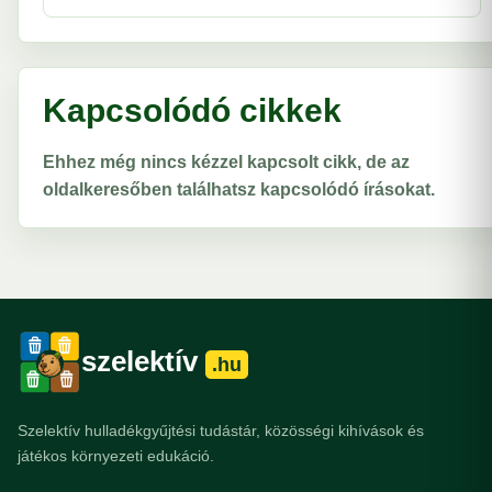
Kapcsolódó cikkek
Ehhez még nincs kézzel kapcsolt cikk, de az
oldalkeresőben találhatsz kapcsolódó írásokat.
szelektív
.hu
Szelektív hulladékgyűjtési tudástár, közösségi kihívások és
játékos környezeti edukáció.