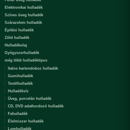
Elektronikai hulladék
Színes üveg hulladék
Szárazelem hulladék
Építési hulladék
Zöld hulladék
Hulladékolaj
Gyógyszerhulladék
még több hulladéktipus
Italos kartondoboz hulladék
Gumihulladék
Textilhulladék
Hulladékvíz
Üveg, porcelán hulladék
CD, DVD adathordozó hulladék
Fahulladék
Élelmiszer hulladék
Lomhulladék