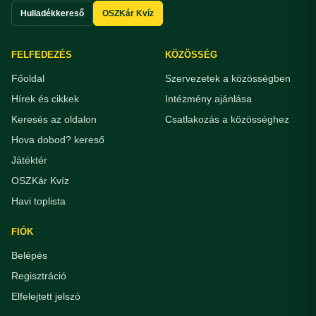
Hulladékkereső
OSZKár Kvíz
FELFEDEZÉS
KÖZÖSSÉG
Főoldal
Szervezetek a közösségben
Hírek és cikkek
Intézmény ajánlása
Keresés az oldalon
Csatlakozás a közösséghez
Hova dobod? kereső
Játéktér
OSZKár Kvíz
Havi toplista
FIÓK
Belépés
Regisztráció
Elfelejtett jelszó