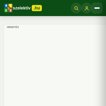
szelektív
.hu
Menü
HIRDETÉS