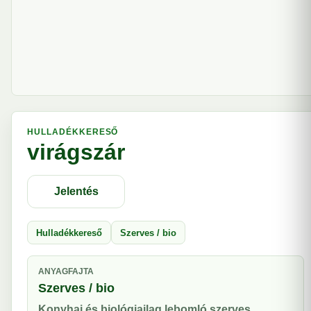
HULLADÉKKERESŐ
virágszár
Jelentés
Hulladékkereső
Szerves / bio
ANYAGFAJTA
Szerves / bio
Konyhai és biológiailag lebomló szerves