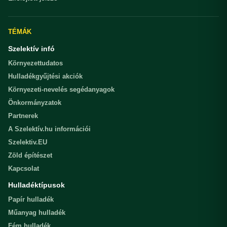
TÉMÁK
Szelektív infó
Környezettudatos
Hulladékgyűjtési akciók
Környezeti-nevelés segédanyagok
Önkormányzatok
Partnerek
A Szelektív.hu információi
Szelektiv.EU
Zöld építészet
Kapcsolat
Hulladéktípusok
Papír hulladék
Műanyag hulladék
Fém hulladék