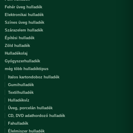
Fehér üveg hulladék
Elektronikai hulladék
Színes üveg hulladék
Szárazelem hulladék
Építési hulladék
Zöld hulladék
Hulladékolaj
Gyógyszerhulladék
még több hulladéktipus
Italos kartondoboz hulladék
Gumihulladék
Textilhulladék
Hulladékvíz
Üveg, porcelán hulladék
CD, DVD adathordozó hulladék
Fahulladék
Élelmiszer hulladék