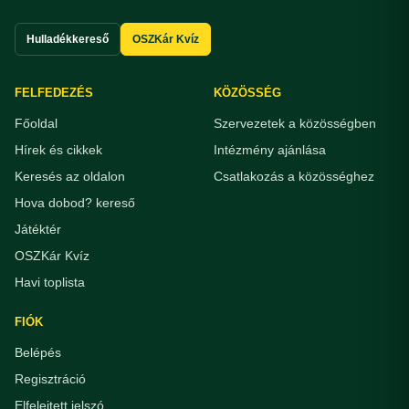
Hulladékkereső
OSZKár Kvíz
FELFEDEZÉS
KÖZÖSSÉG
Főoldal
Szervezetek a közösségben
Hírek és cikkek
Intézmény ajánlása
Keresés az oldalon
Csatlakozás a közösséghez
Hova dobod? kereső
Játéktér
OSZKár Kvíz
Havi toplista
FIÓK
Belépés
Regisztráció
Elfelejtett jelszó