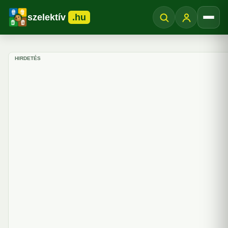
szelektív
.hu
Menü
HIRDETÉS