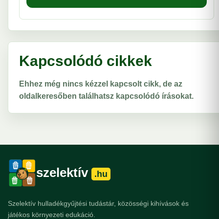
Kapcsolódó cikkek
Ehhez még nincs kézzel kapcsolt cikk, de az
oldalkeresőben találhatsz kapcsolódó írásokat.
szelektív
.hu
Szelektív hulladékgyűjtési tudástár, közösségi kihívások és
játékos környezeti edukáció.