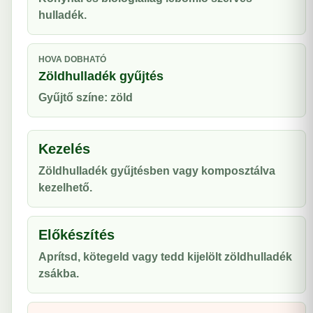
hulladék.
HOVA DOBHATÓ
Zöldhulladék gyűjtés
Gyűjtő színe: zöld
Kezelés
Zöldhulladék gyűjtésben vagy komposztálva
kezelhető.
Előkészítés
Aprítsd, kötegeld vagy tedd kijelölt zöldhulladék
zsákba.