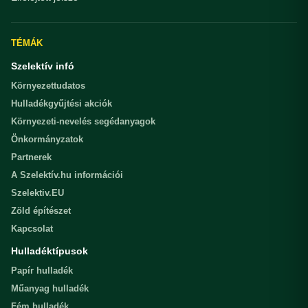
TÉMÁK
Szelektív infó
Környezettudatos
Hulladékgyűjtési akciók
Környezeti-nevelés segédanyagok
Önkormányzatok
Partnerek
A Szelektív.hu információi
Szelektiv.EU
Zöld építészet
Kapcsolat
Hulladéktípusok
Papír hulladék
Műanyag hulladék
Fém hulladék