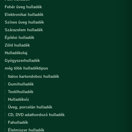
Fehér üveg hulladék
Elektronikai hulladék
Színes üveg hulladék
Szárazelem hulladék
Építési hulladék
Zöld hulladék
Hulladékolaj
Gyógyszerhulladék
még több hulladéktipus
Italos kartondoboz hulladék
Gumihulladék
Textilhulladék
Hulladékvíz
Üveg, porcelán hulladék
CD, DVD adathordozó hulladék
Fahulladék
Élelmiszer hulladék