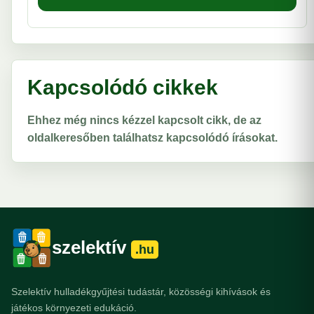
Kapcsolódó cikkek
Ehhez még nincs kézzel kapcsolt cikk, de az
oldalkeresőben találhatsz kapcsolódó írásokat.
szelektív
.hu
Szelektív hulladékgyűjtési tudástár, közösségi kihívások és
játékos környezeti edukáció.