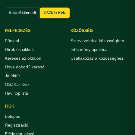
Hulladékkereső
OSZKár Kvíz
FELFEDEZÉS
KÖZÖSSÉG
Főoldal
Szervezetek a közösségben
Hírek és cikkek
Intézmény ajánlása
Keresés az oldalon
Csatlakozás a közösséghez
Hova dobod? kereső
Játéktér
OSZKár Kvíz
Havi toplista
FIÓK
Belépés
Regisztráció
Elfelejtett jelszó