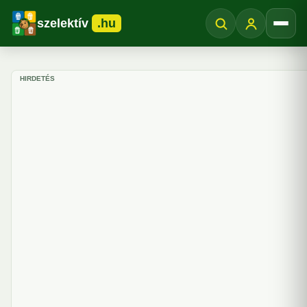
szelektív
.hu
Menü
HIRDETÉS