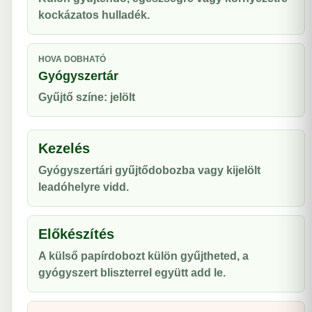
kockázatos hulladék.
HOVA DOBHATÓ
Gyógyszertár
Gyűjtő színe: jelölt
Kezelés
Gyógyszertári gyűjtődobozba vagy kijelölt
leadóhelyre vidd.
Előkészítés
A külső papírdobozt külön gyűjtheted, a
gyógyszert bliszterrel együtt add le.