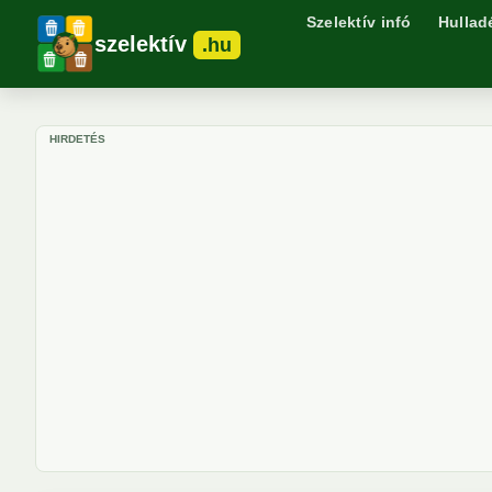
Szelektív infó
Hullad
szelektív
.hu
HIRDETÉS