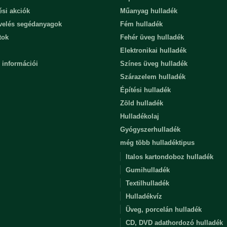
ési akciók
Műanyag hulladék
evelés segédanyagok
Fém hulladék
tok
Fehér üveg hulladék
Elektronikai hulladék
 információi
Színes üveg hulladék
Szárazelem hulladék
Építési hulladék
Zöld hulladék
Hulladékolaj
Gyógyszerhulladék
még több hulladéktipus
Italos kartondoboz hulladék
Gumihulladék
Textilhulladék
Hulladékvíz
Üveg, porcelán hulladék
CD, DVD adathordozó hulladék