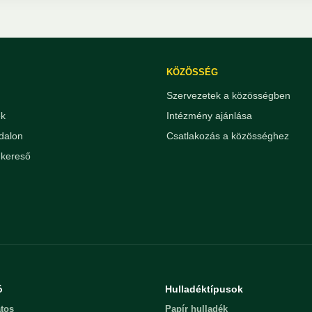
KÖZÖSSÉG
Szervezetek a közösségben
ek
Intézmény ajánlása
dalon
Csatlakozás a közösséghez
kereső
ó
Hulladéktípusok
tos
Papír hulladék