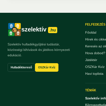
FELFEDEZÉS
szelektív
.hu
Főoldal
Hírek és cikk
Szelektív hulladékgyűjtési tudástár,
Keresés az ol
közösségi kihívások és játékos környezeti
Hova dobod? 
edukáció.
Játéktér
OSZKár Kvíz
Hulladékkereső
OSZKár Kvíz
Havi toplista
TÉMÁK
Szelektív inf
Környezettuda