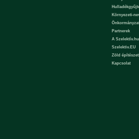
Hulladékgyűjt
Környezeti-n
Önkormányza
Partnerek
A Szelektív.hu
Szelektiv.EU
Zöld építészet
Kapcsolat