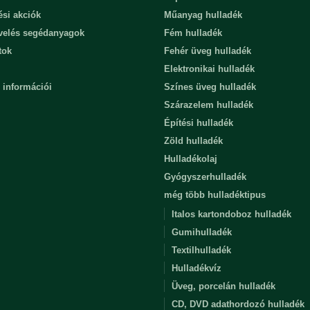
ési akciók
Műanyag hulladék
evelés segédanyagok
Fém hulladék
tok
Fehér üveg hulladék
Elektronikai hulladék
 információi
Színes üveg hulladék
Szárazelem hulladék
Építési hulladék
Zöld hulladék
Hulladékolaj
Gyógyszerhulladék
még több hulladéktipus
Italos kartondoboz hulladék
Gumihulladék
Textilhulladék
Hulladékvíz
Üveg, porcelán hulladék
CD, DVD adathordozó hulladék