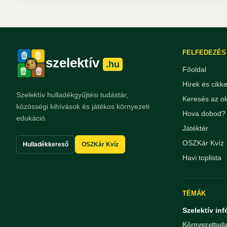
FELFEDEZÉS
szelektív
.hu
Főoldal
Hírek és cikk
Szelektív hulladékgyűjtési tudástár,
Keresés az ol
közösségi kihívások és játékos környezeti
Hova dobod? 
edukáció.
Játéktér
OSZKár Kvíz
Hulladékkereső
OSZKár Kvíz
Havi toplista
TÉMÁK
Szelektív inf
Környezettuda