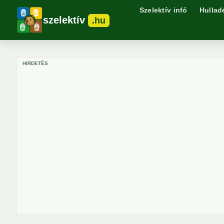
Szelektív infó
Hullad
szelektív
.hu
HIRDETÉS