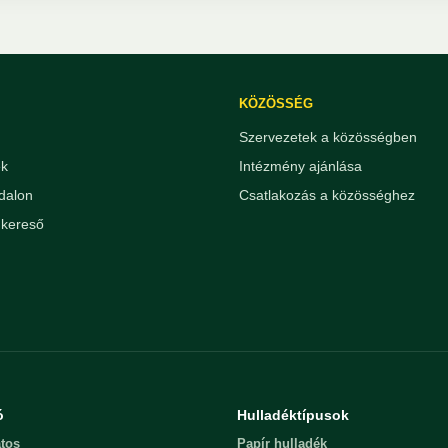
KÖZÖSSÉG
Szervezetek a közösségben
ek
Intézmény ajánlása
dalon
Csatlakozás a közösséghez
kereső
ó
Hulladéktípusok
tos
Papír hulladék