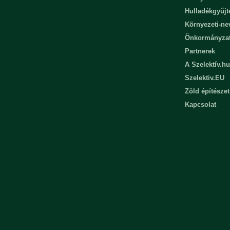
Hulladékgyűjt
Környezeti-n
Önkormányza
Partnerek
A Szelektív.hu
Szelektiv.EU
Zöld építészet
Kapcsolat