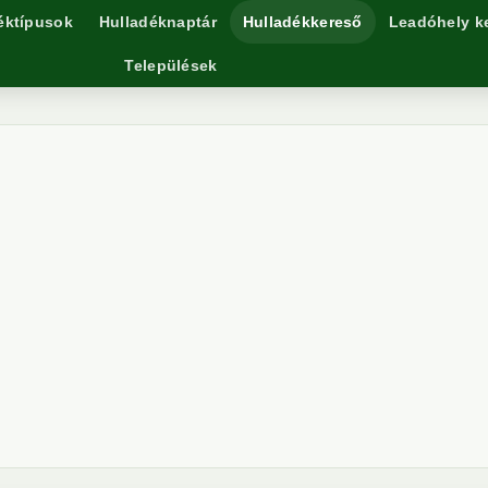
éktípusok
Hulladéknaptár
Hulladékkereső
Leadóhely k
Települések