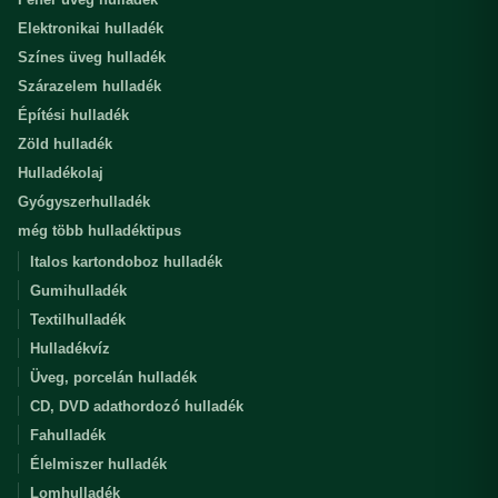
Elektronikai hulladék
Színes üveg hulladék
Szárazelem hulladék
Építési hulladék
Zöld hulladék
Hulladékolaj
Gyógyszerhulladék
még több hulladéktipus
Italos kartondoboz hulladék
Gumihulladék
Textilhulladék
Hulladékvíz
Üveg, porcelán hulladék
CD, DVD adathordozó hulladék
Fahulladék
Élelmiszer hulladék
Lomhulladék