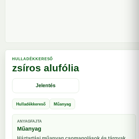
HULLADÉKKERESŐ
zsíros alufólia
Jelentés
Hulladékkereső
Műanyag
ANYAGFAJTA
Műanyag
Háztartási műanyag csomagolások és tárgyak.