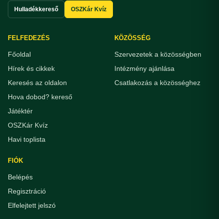
Hulladékkereső
OSZKár Kvíz
FELFEDEZÉS
KÖZÖSSÉG
Főoldal
Szervezetek a közösségben
Hírek és cikkek
Intézmény ajánlása
Keresés az oldalon
Csatlakozás a közösséghez
Hova dobod? kereső
Játéktér
OSZKár Kvíz
Havi toplista
FIÓK
Belépés
Regisztráció
Elfelejtett jelszó