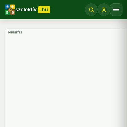
szelektív
.hu
Menü
HIRDETÉS