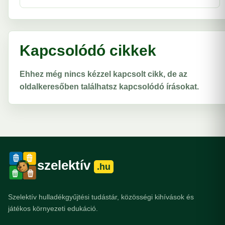
Kapcsolódó cikkek
Ehhez még nincs kézzel kapcsolt cikk, de az
oldalkeresőben találhatsz kapcsolódó írásokat.
szelektív
.hu
Szelektív hulladékgyűjtési tudástár, közösségi kihívások és
játékos környezeti edukáció.