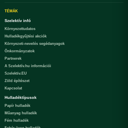
TÉMÁK
Szelektív infó
Környezettudatos
Hulladékgyűjtési akciók
Környezeti-nevelés segédanyagok
Önkormányzatok
Partnerek
A Szelektív.hu információi
Szelektiv.EU
Zöld építészet
Kapcsolat
Hulladéktípusok
Papír hulladék
Műanyag hulladék
Fém hulladék
Fehér üveg hulladék