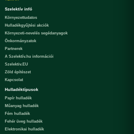
Szelektív infó
Környezettudatos
Hulladékgyűjtési akciók
Környezeti-nevelés segédanyagok
Önkormányzatok
Partnerek
A Szelektív.hu információi
Szelektiv.EU
Zöld építészet
Kapcsolat
Hulladéktípusok
Papír hulladék
Műanyag hulladék
Fém hulladék
Fehér üveg hulladék
Elektronikai hulladék