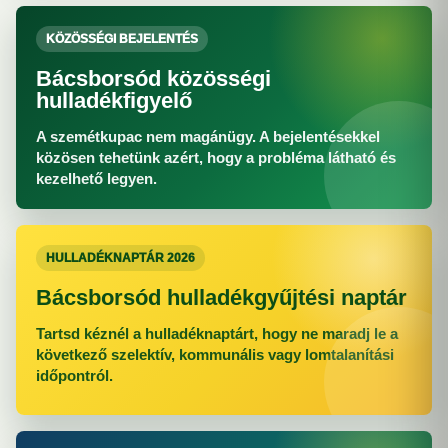
KÖZÖSSÉGI BEJELENTÉS
Bácsborsód közösségi
hulladékfigyelő
A szemétkupac nem magánügy. A bejelentésekkel
közösen tehetünk azért, hogy a probléma látható és
kezelhető legyen.
HULLADÉKNAPTÁR 2026
Bácsborsód hulladékgyűjtési naptár
Tartsd kéznél a hulladéknaptárt, hogy ne maradj le a
következő szelektív, kommunális vagy lomtalanítási
időpontról.