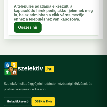
A település adatlapja elkészült, a
kapcsolódó hírek pedig akkor jelennek meg
itt, ha az adminban a cikk város mezője
ehhez a településhez van kapcsolva.
Összes hír
szelektív
.hu
Szelektív hulladékgyűjtési tudástár, közösségi kihívások és
játékos környezeti edukáció.
Hulladékkereső
OSZKár Kvíz