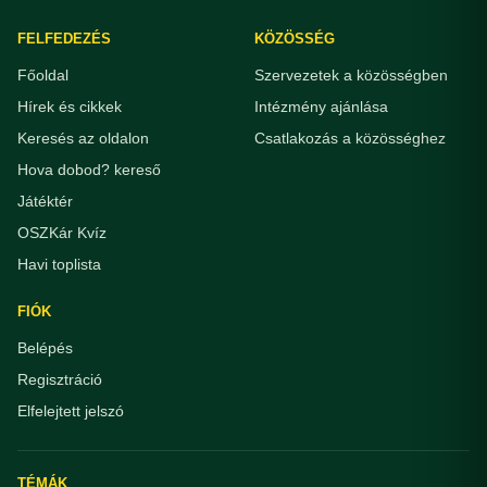
FELFEDEZÉS
KÖZÖSSÉG
Főoldal
Szervezetek a közösségben
Hírek és cikkek
Intézmény ajánlása
Keresés az oldalon
Csatlakozás a közösséghez
Hova dobod? kereső
Játéktér
OSZKár Kvíz
Havi toplista
FIÓK
Belépés
Regisztráció
Elfelejtett jelszó
TÉMÁK