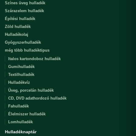
Színes üveg hulladék
Szárazelem hulladék
Építési hulladék
Zöld hulladék
Hulladékolaj
Gyógyszerhulladék
még több hulladéktipus
Italos kartondoboz hulladék
Gumihulladék
Textilhulladék
Hulladékvíz
Üveg, porcelán hulladék
CD, DVD adathordozó hulladék
Fahulladék
Élelmiszer hulladék
Lomhulladék
Hulladéknaptár