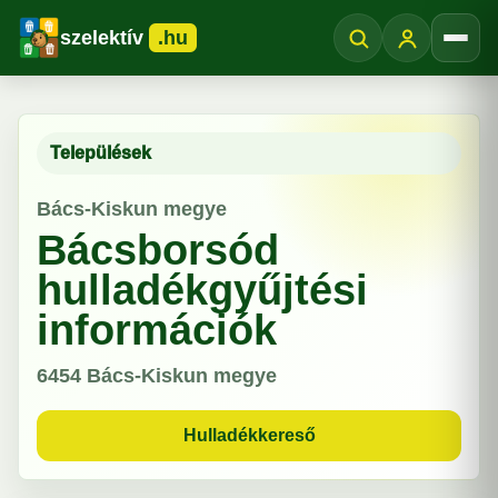
szelektív
.hu
Menü
Települések
Bács-Kiskun megye
Bácsborsód
hulladékgyűjtési
információk
6454
Bács-Kiskun megye
Hulladékkereső