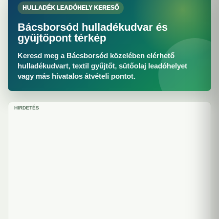
HULLADÉK LEADÓHELY KERESŐ
Bácsborsód hulladékudvar és
gyűjtőpont térkép
Keresd meg a Bácsborsód közelében elérhető
hulladékudvart, textil gyűjtőt, sütőolaj leadóhelyet
vagy más hivatalos átvételi pontot.
HIRDETÉS