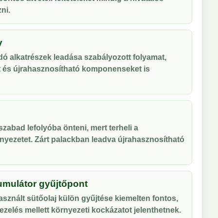
ni.
y
ó alkatrészek leadása szabályozott folyamat,
t és újrahasznosítható komponenseket is
zabad lefolyóba önteni, mert terheli a
nyezetet. Zárt palackban leadva újrahasznosítható
umulátor gyűjtőpont
sznált sütőolaj külön gyűjtése kiemelten fontos,
zelés mellett környezeti kockázatot jelenthetnek.