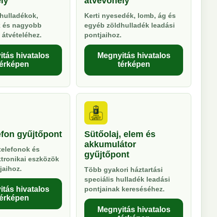
ly
átvevőhely
hulladékok,
Kerti nyesedék, lomb, ág és
k és nagyobb
egyéb zöldhulladék leadási
 átvételéhez.
pontjaihoz.
tás hivatalos
Megnyitás hivatalos
térképen
térképen
efon gyűjtőpont
Sütőolaj, elem és
akkumulátor
telefonok és
gyűjtőpont
ktronikai eszközök
jaihoz.
Több gyakori háztartási
speciális hulladék leadási
tás hivatalos
pontjainak kereséséhez.
térképen
Megnyitás hivatalos