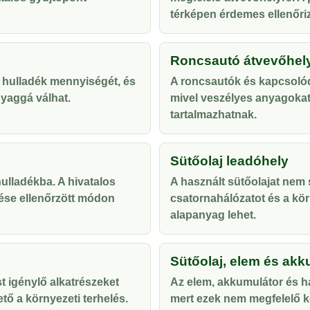
térképen érdemes ellenőriz
Roncsautó átvevőhel
 hulladék mennyiségét, és
A roncsautók és kapcsolód
yaggá válhat.
mivel veszélyes anyagoka
tartalmazhatnak.
Sütőolaj leadóhely
lladékba. A hivatalos
A használt sütőolajat nem s
ése ellenőrzött módon
csatornahálózatot és a kör
alapanyag lehet.
Sütőolaj, elem és akk
t igénylő alkatrészeket
Az elem, akkumulátor és ha
tő a környezeti terhelés.
mert ezek nem megfelelő ke