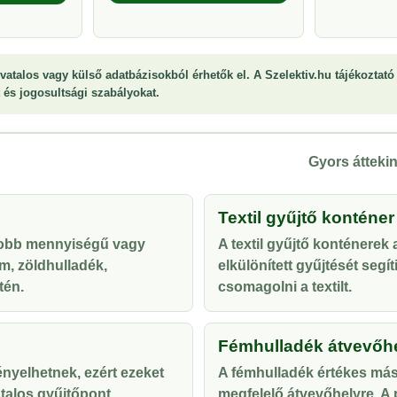
vatalos vagy külső adatbázisokból érhetők el. A Szelektiv.hu tájékoztató 
st és jogosultsági szabályokat.
Gyors áttekin
Textil gyűjtő konténer
yobb mennyiségű vagy
A textil gyűjtő konténerek
m, zöldhulladék,
elkülönített gyűjtését segí
tén.
csomagolni a textilt.
Fémhulladék átvevőh
ényelhetnek, ezért ezeket
A fémhulladék értékes más
talos gyűjtőpont
megfelelő átvevőhelyre. A p