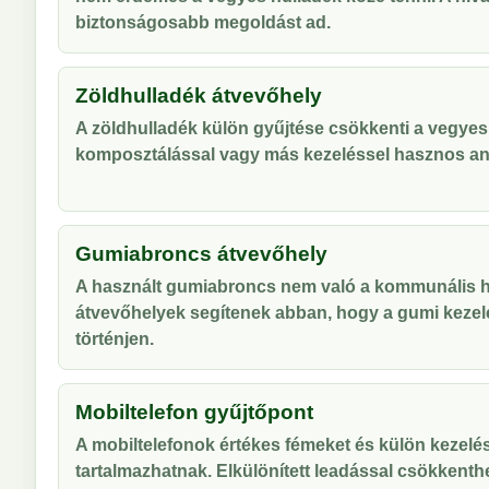
biztonságosabb megoldást ad.
Zöldhulladék átvevőhely
A zöldhulladék külön gyűjtése csökkenti a vegyes
komposztálással vagy más kezeléssel hasznos an
Gumiabroncs átvevőhely
A használt gumiabroncs nem való a kommunális hu
átvevőhelyek segítenek abban, hogy a gumi kezel
történjen.
Mobiltelefon gyűjtőpont
A mobiltelefonok értékes fémeket és külön kezelés
tartalmazhatnak. Elkülönített leadással csökkenthe