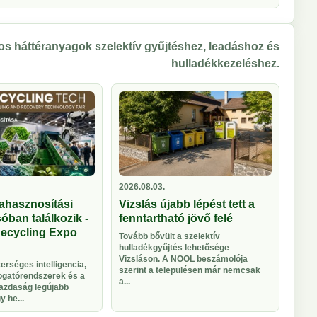
s háttéranyagok szelektív gyűjtéshez, leadáshoz és
hulladékkezeléshez.
2026.08.03.
ahasznosítási
Vizslás újabb lépést tett a
óban találkozik -
fenntartható jövő felé
Recycling Expo
Tovább bővült a szelektív
hulladékgyűjtés lehetősége
Vizsláson. A NOOL beszámolója
rséges intelligencia,
szerint a településen már nemcsak
logatórendszerek és a
a...
azdaság legújabb
 he...