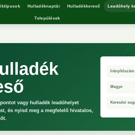
éktípusok
Hulladéknaptár
Hulladékkereső
Leadóhely k
Települések
ulladék
Irányítószám
eső
Megye
őpontot vagy hulladék leadóhelyet
Keresési sug
st, és nyisd meg a megfelelő hivatalos,
őt.