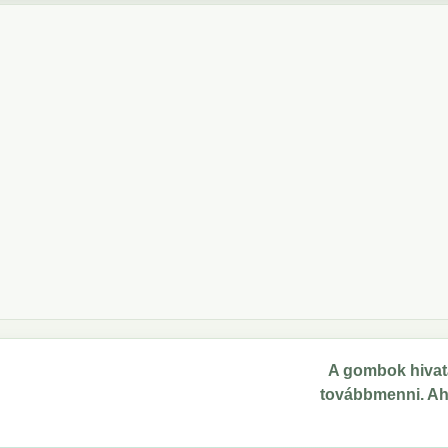
A gombok hivata
továbbmenni. Ahol