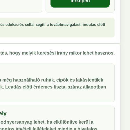
térképen
és edukációs céllal segíti a továbbnavigálást; indulás előtt
tés, hogy melyik keresési irány mikor lehet hasznos.
 a még használható ruhák, cipők és lakástextilek
tik. Leadás előtt érdemes tiszta, száraz állapotban
ely
odnyersanyag lehet, ha elkülönítve kerül a
ontos átvételi feltételeket mindig a hivatalos