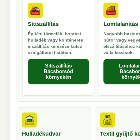
Sittszállítás
Lomtalanítás
Építési törmelék, bontási
Nagyobb háztartá
hulladék vagy konténeres
bútor vagy vegy
elszállítás keresése külső
elszállításához 
szolgáltatói listában.
vállalkozások.
Sittszállítás
Lomtalan
Bácsborsód
Bácsbo
környékén
környé
Hulladékudvar
Textil gyűjtő k