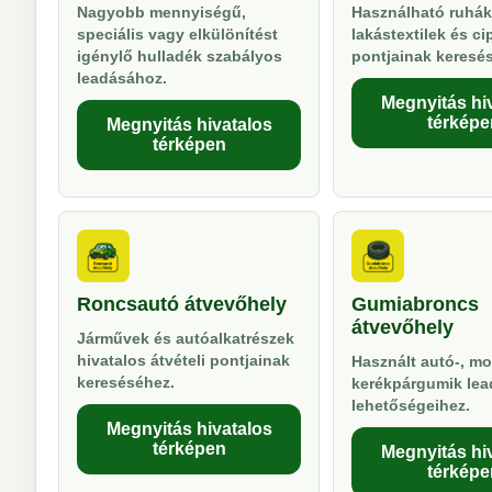
Nagyobb mennyiségű,
Használható ruhák
speciális vagy elkülönítést
lakástextilek és ci
igénylő hulladék szabályos
pontjainak keresé
leadásához.
Megnyitás hi
térképe
Megnyitás hivatalos
térképen
Roncsautó átvevőhely
Gumiabroncs
átvevőhely
Járművek és autóalkatrészek
hivatalos átvételi pontjainak
Használt autó-, mo
kereséséhez.
kerékpárgumik lea
lehetőségeihez.
Megnyitás hivatalos
térképen
Megnyitás hi
térképe