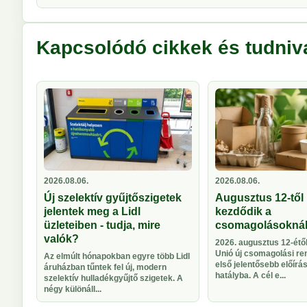
Kapcsolódó cikkek és tudniv
2026.08.06.
2026.08.06.
Új szelektív gyűjtőszigetek
Augusztus 12-től 
jelentek meg a Lidl
kezdődik a
üzleteiben - tudja, mire
csomagolásokná
valók?
2026. augusztus 12-étől
Unió új csomagolási re
Az elmúlt hónapokban egyre több Lidl
első jelentősebb előírá
áruházban tűntek fel új, modern
hatályba. A cél e...
szelektív hulladékgyűjtő szigetek. A
négy különáll...