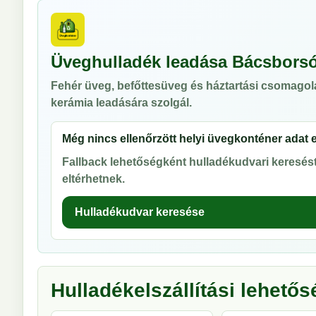
Üveghulladék leadása Bácsbors
Fehér üveg, befőttesüveg és háztartási csomagol
kerámia leadására szolgál.
Még nincs ellenőrzött helyi üvegkonténer adat 
Fallback lehetőségként hulladékudvari keresést 
eltérhetnek.
Hulladékudvar keresése
Hulladékelszállítási lehető