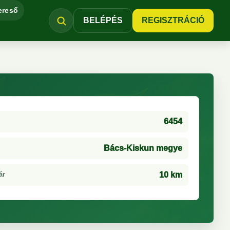
ereső
BELÉPÉS
REGISZTRÁCIÓ
6454
Bács-Kiskun megye
ár
10 km