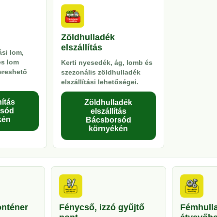
Zöldhulladék
elszállítás
si lom,
es lom
Kerti nyesedék, ág, lomb és
kereshető
szezonális zöldhulladék
elszállítási lehetőségei.
ítás
Zöldhulladék
rsód
elszállítás
kén
Bácsborsód
környékén
onténer
Fénycső, izzó gyűjtő
Fémhull