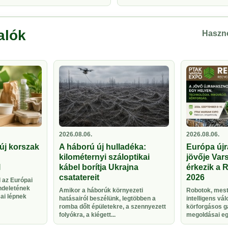
alók
Haszno
2026.08.06.
2026.08.06.
új korszak
A háború új hulladéka:
Európa újr
kilométernyi száloptikai
jövője Vars
l
kábel borítja Ukrajna
érkezik a 
csatatereit
2026
 az Európai
ndeletének
Amikor a háborúk környezeti
Robotok, meste
sai lépnek
hatásairól beszélünk, legtöbben a
intelligens vá
romba dőlt épületekre, a szennyezett
körforgásos g
folyókra, a kiégett...
megoldásai egy