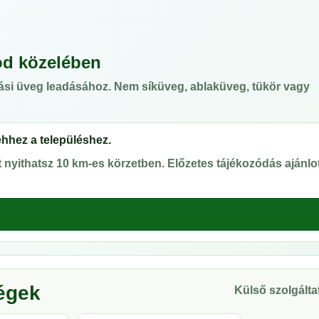
ód közelében
ási üveg leadásához. Nem síküveg, ablaküveg, tükör vagy
ehhez a településhez.
nyithatsz 10 km-es körzetben. Előzetes tájékozódás ajánlot
ségek
Külső szolgáltat