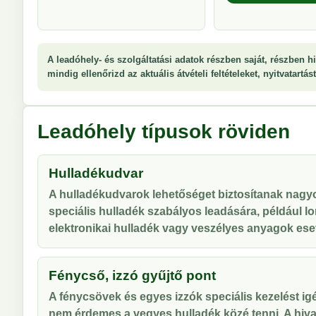
A leadóhely- és szolgáltatási adatok részben saját, részben hi
mindig ellenőrizd az aktuális átvételi feltételeket, nyitvatartá
Leadóhely típusok röviden
Hulladékudvar
A hulladékudvarok lehetőséget biztosítanak nag
speciális hulladék szabályos leadására, például lo
elektronikai hulladék vagy veszélyes anyagok ese
Fénycső, izzó gyűjtő pont
A fénycsövek és egyes izzók speciális kezelést ig
nem érdemes a vegyes hulladék közé tenni. A hiva