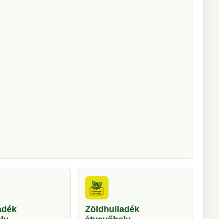
adék
Zöldhulladék