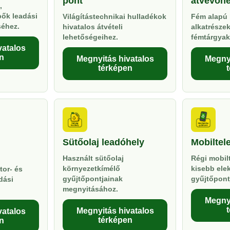
pont
átvevőhe
,
pők leadási
Világítástechnikai hulladékok
Fém alapú 
séhez.
hivatalos átvételi
alkatrésze
lehetőségeihez.
fémtárgyak
vatalos
n
Megnyitás hivatalos
Megnyi
térképen
Sütőolaj leadóhely
Mobiltel
Használt sütőolaj
Régi mobil
környezetkímélő
kisebb ele
tor- és
gyűjtőpontjainak
gyűjtőpont
dási
megnyitásához.
Megnyi
Megnyitás hivatalos
vatalos
térképen
n