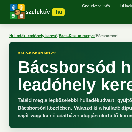
Szelektív infó
Hullad
szelektív
.hu
Hulladék leadóhely kereső
/
Bács-Kiskun megye
/
Bácsborsód
BÁCS-KISKUN MEGYE
Bácsborsód h
leadóhely ker
Találd meg a legközelebbi hulladékudvart, gyűjt
Bácsborsód közelében. Válaszd ki a hulladéktípu
saját vagy külső adatbázis alapján elérhető keres