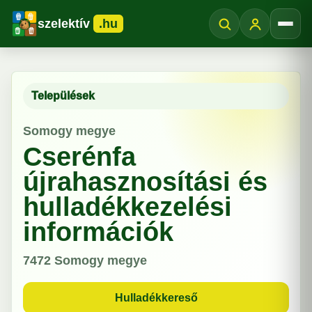
szelektív
.hu
Menü
Települések
Somogy megye
Cserénfa
újrahasznosítási és
hulladékkezelési
információk
7472
Somogy megye
Hulladékkereső