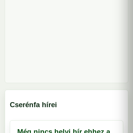
Cserénfa hírei
Még nincs helyi hír ehhez a