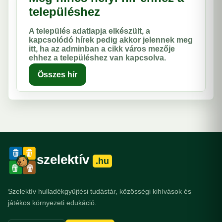
településhez
A település adatlapja elkészült, a
kapcsolódó hírek pedig akkor jelennek meg
itt, ha az adminban a cikk város mezője
ehhez a településhez van kapcsolva.
Összes hír
szelektív
.hu
Szelektív hulladékgyűjtési tudástár, közösségi kihívások és
játékos környezeti edukáció.