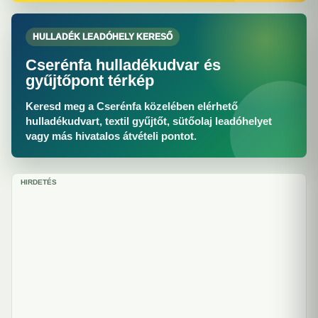
HULLADÉK LEADÓHELY KERESŐ
Cserénfa hulladékudvar és
gyűjtőpont térkép
Keresd meg a Cserénfa közelében elérhető
hulladékudvart, textil gyűjtőt, sütőolaj leadóhelyet
vagy más hivatalos átvételi pontot.
HIRDETÉS