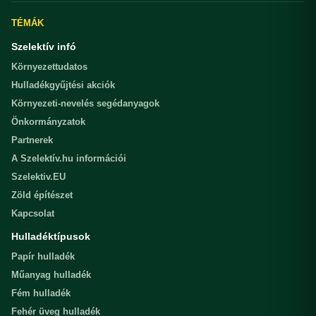
TÉMÁK
Szelektív infó
Környezettudatos
Hulladékgyűjtési akciók
Környezeti-nevelés segédanyagok
Önkormányzatok
Partnerek
A Szelektív.hu információi
Szelektiv.EU
Zöld építészet
Kapcsolat
Hulladéktípusok
Papír hulladék
Műanyag hulladék
Fém hulladék
Fehér üveg hulladék