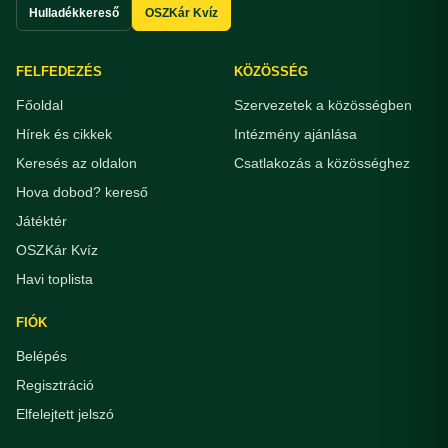
Hulladékkereső
OSZKár Kvíz
FELFEDEZÉS
KÖZÖSSÉG
Főoldal
Szervezetek a közösségben
Hírek és cikkek
Intézmény ajánlása
Keresés az oldalon
Csatlakozás a közösséghez
Hova dobod? kereső
Játéktér
OSZKár Kvíz
Havi toplista
FIÓK
Belépés
Regisztráció
Elfelejtett jelszó