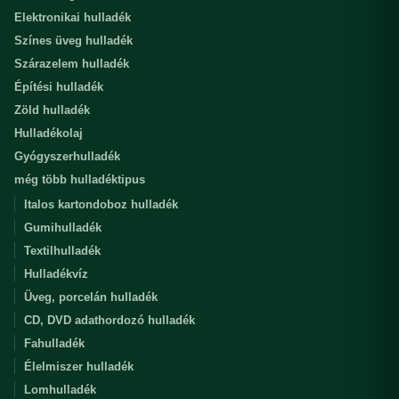
Elektronikai hulladék
Színes üveg hulladék
Szárazelem hulladék
Építési hulladék
Zöld hulladék
Hulladékolaj
Gyógyszerhulladék
még több hulladéktipus
Italos kartondoboz hulladék
Gumihulladék
Textilhulladék
Hulladékvíz
Üveg, porcelán hulladék
CD, DVD adathordozó hulladék
Fahulladék
Élelmiszer hulladék
Lomhulladék