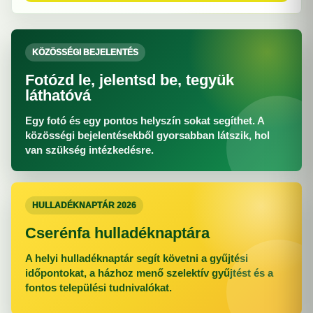
KÖZÖSSÉGI BEJELENTÉS
Fotózd le, jelentsd be, tegyük
láthatóvá
Egy fotó és egy pontos helyszín sokat segíthet. A
közösségi bejelentésekből gyorsabban látszik, hol
van szükség intézkedésre.
HULLADÉKNAPTÁR 2026
Cserénfa hulladéknaptára
A helyi hulladéknaptár segít követni a gyűjtési
időpontokat, a házhoz menő szelektív gyűjtést és a
fontos települési tudnivalókat.