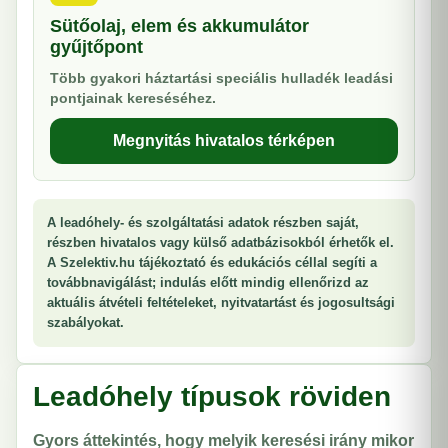
Sütőolaj, elem és akkumulátor
gyűjtőpont
Több gyakori háztartási speciális hulladék leadási
pontjainak kereséséhez.
Megnyitás hivatalos térképen
A leadóhely- és szolgáltatási adatok részben saját,
részben hivatalos vagy külső adatbázisokból érhetők el.
A Szelektiv.hu tájékoztató és edukációs céllal segíti a
továbbnavigálást; indulás előtt mindig ellenőrizd az
aktuális átvételi feltételeket, nyitvatartást és jogosultsági
szabályokat.
Leadóhely típusok röviden
Gyors áttekintés, hogy melyik keresési irány mikor