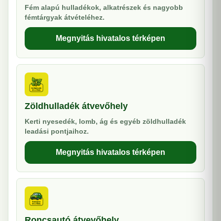
Fém alapú hulladékok, alkatrészek és nagyobb
fémtárgyak átvételéhez.
Megnyitás hivatalos térképen
Zöldhulladék átvevőhely
Kerti nyesedék, lomb, ág és egyéb zöldhulladék
leadási pontjaihoz.
Megnyitás hivatalos térképen
Roncsautó átvevőhely