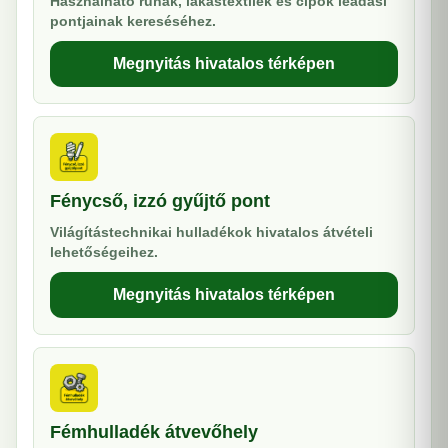
Használható ruhák, lakástextilek és cipők leadási
pontjainak kereséséhez.
Megnyitás hivatalos térképen
Fénycső, izzó gyűjtő pont
Világítástechnikai hulladékok hivatalos átvételi
lehetőségeihez.
Megnyitás hivatalos térképen
Fémhulladék átvevőhely