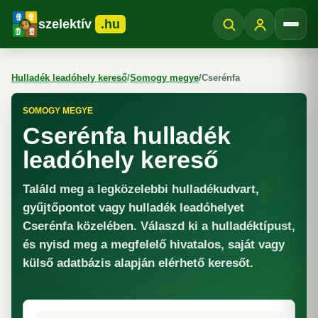
szelektív
.hu
Menü
Hulladék leadóhely kereső
/
Somogy megye
/
Cserénfa
SOMOGY MEGYE
Cserénfa hulladék
leadóhely kereső
Találd meg a legközelebbi hulladékudvart,
gyűjtőpontot vagy hulladék leadóhelyet
Cserénfa közelében. Válaszd ki a hulladéktípust,
és nyisd meg a megfelelő hivatalos, saját vagy
külső adatbázis alapján elérhető keresőt.