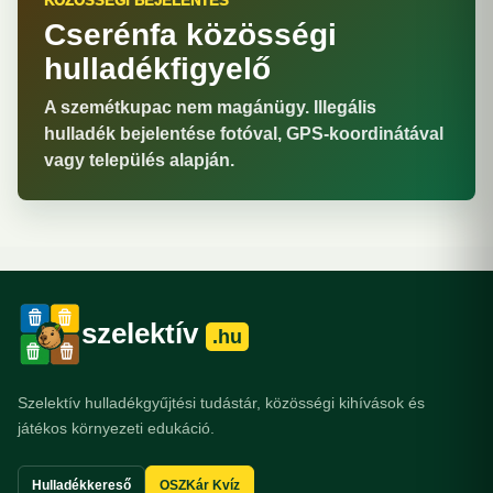
KÖZÖSSÉGI BEJELENTÉS
Cserénfa közösségi
hulladékfigyelő
A szemétkupac nem magánügy. Illegális
hulladék bejelentése fotóval, GPS-koordinátával
vagy település alapján.
szelektív
.hu
Szelektív hulladékgyűjtési tudástár, közösségi kihívások és
játékos környezeti edukáció.
Hulladékkereső
OSZKár Kvíz