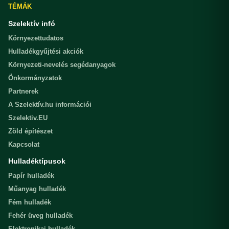
TÉMÁK
Szelektív infó
Környezettudatos
Hulladékgyűjtési akciók
Környezeti-nevelés segédanyagok
Önkormányzatok
Partnerek
A Szelektív.hu információi
Szelektiv.EU
Zöld építészet
Kapcsolat
Hulladéktípusok
Papír hulladék
Műanyag hulladék
Fém hulladék
Fehér üveg hulladék
Elektronikai hulladék