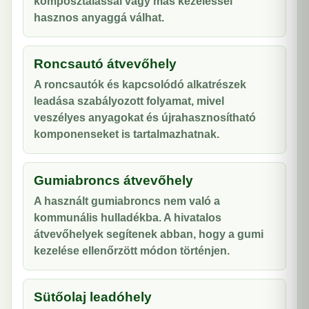
komposztálással vagy más kezeléssel
hasznos anyaggá válhat.
Roncsautó átvevőhely
A roncsautók és kapcsolódó alkatrészek
leadása szabályozott folyamat, mivel
veszélyes anyagokat és újrahasznosítható
komponenseket is tartalmazhatnak.
Gumiabroncs átvevőhely
A használt gumiabroncs nem való a
kommunális hulladékba. A hivatalos
átvevőhelyek segítenek abban, hogy a gumi
kezelése ellenőrzött módon történjen.
Sütőolaj leadóhely