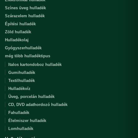
Színes üveg hulladék
Szárazelem hulladék
Építési hulladék
Zöld hulladék
Hulladékolaj
Gyógyszerhulladék
még több hulladéktipus
Italos kartondoboz hulladék
Gumihulladék
Textilhulladék
Hulladékvíz
Üveg, porcelán hulladék
CD, DVD adathordozó hulladék
Fahulladék
Élelmiszer hulladék
Lomhulladék