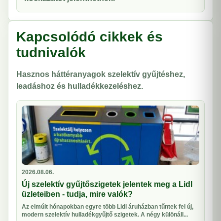
Kapcsolódó cikkek és
tudnivalók
Hasznos háttéranyagok szelektív gyűjtéshez,
leadáshoz és hulladékkezeléshez.
2026.08.06.
Új szelektív gyűjtőszigetek jelentek meg a Lidl
üzleteiben - tudja, mire valók?
Az elmúlt hónapokban egyre több Lidl áruházban tűntek fel új,
modern szelektív hulladékgyűjtő szigetek. A négy különáll...