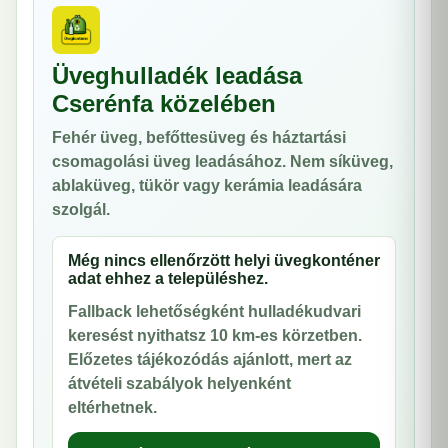
Üveghulladék leadása
Cserénfa közelében
Fehér üveg, befőttesüveg és háztartási
csomagolási üveg leadásához. Nem síküveg,
ablaküveg, tükör vagy kerámia leadására
szolgál.
Még nincs ellenőrzött helyi üvegkonténer
adat ehhez a településhez.
Fallback lehetőségként hulladékudvari
keresést nyithatsz 10 km-es körzetben.
Előzetes tájékozódás ajánlott, mert az
átvételi szabályok helyenként
eltérhetnek.