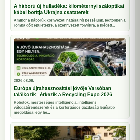
A háború új hulladéka: kilométernyi száloptikai
kábel borítja Ukrajna csatatereit
Amikor a háborúk környezeti hatásairól beszélünk, legtöbben a
romba dőlt épületekre, a szennyezett folyókra, a kiégett...
2026.08.06.
Európa újrahasznosítási jövője Varsóban
találkozik - érkezik a Recycling Expo 2026
Robotok, mesterséges intelligencia, intelligens
válogatórendszerek és a körforgásos gazdaság legújabb
megoldásai egy he...