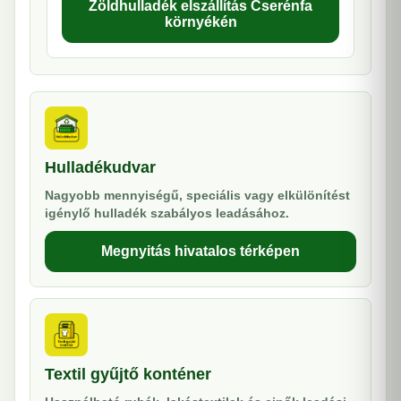
Zöldhulladék elszállítás Cserénfa
környékén
Hulladékudvar
Nagyobb mennyiségű, speciális vagy elkülönítést
igénylő hulladék szabályos leadásához.
Megnyitás hivatalos térképen
Textil gyűjtő konténer