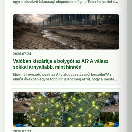
egyre növekvő lakossági elégedetlenség - a Telex helyszíni ri...
2026.07.24.
Valóban kiszárítja a bolygót az AI? A válasz
sokkal árnyaltabb, mint hinnéd
Miért félrevezető csak az AI vízfogyasztásáról beszélni?Az
elmúlt években egyre több hír jelent meg arról, hogy a meste...
2026.07.23.