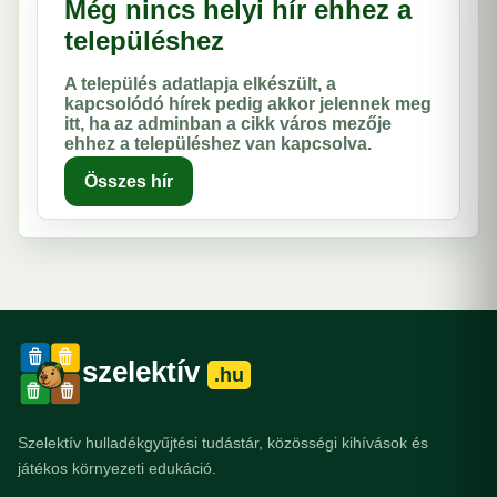
Még nincs helyi hír ehhez a
településhez
A település adatlapja elkészült, a
kapcsolódó hírek pedig akkor jelennek meg
itt, ha az adminban a cikk város mezője
ehhez a településhez van kapcsolva.
Összes hír
szelektív
.hu
Szelektív hulladékgyűjtési tudástár, közösségi kihívások és
játékos környezeti edukáció.