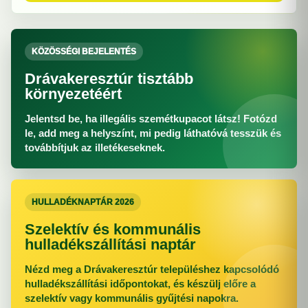
KÖZÖSSÉGI BEJELENTÉS
Drávakeresztúr tisztább
környezetéért
Jelentsd be, ha illegális szemétkupacot látsz! Fotózd
le, add meg a helyszínt, mi pedig láthatóvá tesszük és
továbbítjuk az illetékeseknek.
HULLADÉKNAPTÁR 2026
Szelektív és kommunális
hulladékszállítási naptár
Nézd meg a Drávakeresztúr településhez kapcsolódó
hulladékszállítási időpontokat, és készülj előre a
szelektív vagy kommunális gyűjtési napokra.