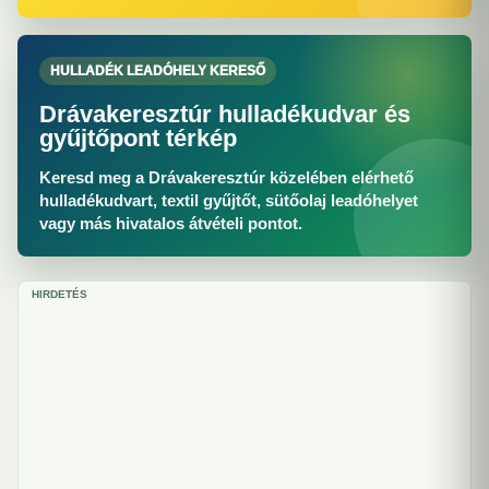
HULLADÉK LEADÓHELY KERESŐ
Drávakeresztúr hulladékudvar és
gyűjtőpont térkép
Keresd meg a Drávakeresztúr közelében elérhető
hulladékudvart, textil gyűjtőt, sütőolaj leadóhelyet
vagy más hivatalos átvételi pontot.
HIRDETÉS