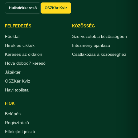
Hulladékkereső
OSZKár Kvíz
FELFEDEZÉS
KÖZÖSSÉG
Főoldal
Szervezetek a közösségben
Hírek és cikkek
Intézmény ajánlása
Keresés az oldalon
Csatlakozás a közösséghez
Hova dobod? kereső
Játéktér
OSZKár Kvíz
Havi toplista
FIÓK
Belépés
Regisztráció
Elfelejtett jelszó