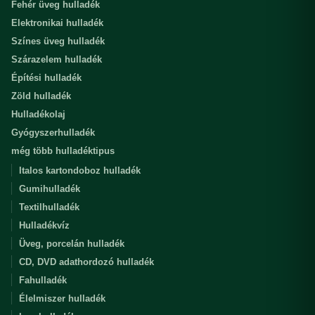
Fehér üveg hulladék
Elektronikai hulladék
Színes üveg hulladék
Szárazelem hulladék
Építési hulladék
Zöld hulladék
Hulladékolaj
Gyógyszerhulladék
még több hulladéktipus
Italos kartondoboz hulladék
Gumihulladék
Textilhulladék
Hulladékvíz
Üveg, porcelán hulladék
CD, DVD adathordozó hulladék
Fahulladék
Élelmiszer hulladék