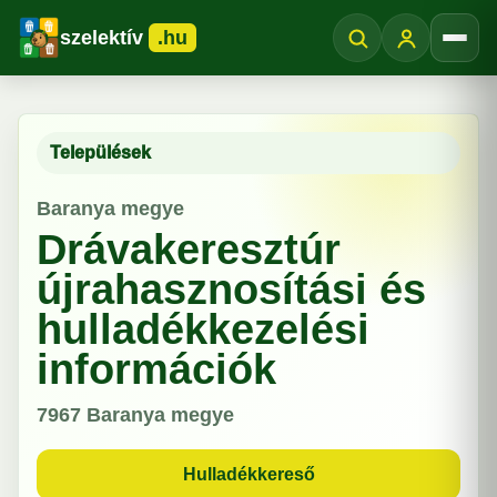
szelektív
.hu
Menü
Települések
Baranya megye
Drávakeresztúr
újrahasznosítási és
hulladékkezelési
információk
7967
Baranya megye
Hulladékkereső