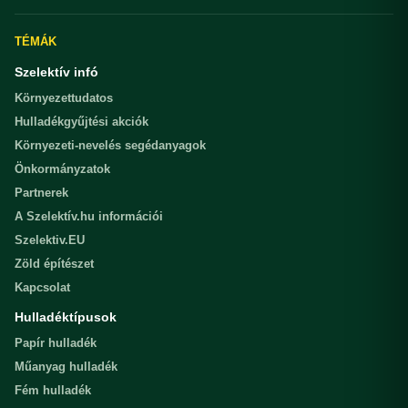
TÉMÁK
Szelektív infó
Környezettudatos
Hulladékgyűjtési akciók
Környezeti-nevelés segédanyagok
Önkormányzatok
Partnerek
A Szelektív.hu információi
Szelektiv.EU
Zöld építészet
Kapcsolat
Hulladéktípusok
Papír hulladék
Műanyag hulladék
Fém hulladék