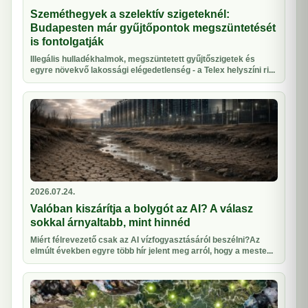
Szeméthegyek a szelektív szigeteknél:
Budapesten már gyűjtőpontok megszüntetését
is fontolgatják
Illegális hulladékhalmok, megszüntetett gyűjtőszigetek és
egyre növekvő lakossági elégedetlenség - a Telex helyszíni ri...
2026.07.24.
Valóban kiszárítja a bolygót az AI? A válasz
sokkal árnyaltabb, mint hinnéd
Miért félrevezető csak az AI vízfogyasztásáról beszélni?Az
elmúlt években egyre több hír jelent meg arról, hogy a meste...