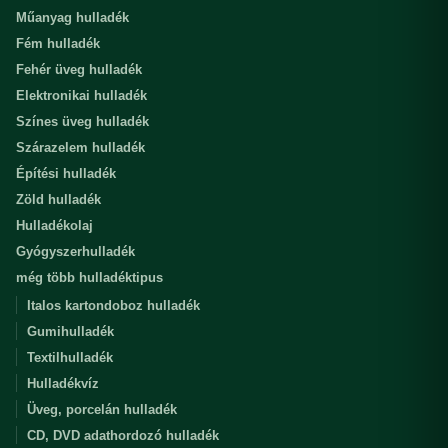
Műanyag hulladék
Fém hulladék
Fehér üveg hulladék
Elektronikai hulladék
Színes üveg hulladék
Szárazelem hulladék
Építési hulladék
Zöld hulladék
Hulladékolaj
Gyógyszerhulladék
még több hulladéktipus
Italos kartondoboz hulladék
Gumihulladék
Textilhulladék
Hulladékvíz
Üveg, porcelán hulladék
CD, DVD adathordozó hulladék