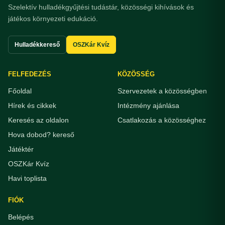
Szelektív hulladékgyűjtési tudástár, közösségi kihívások és
játékos környezeti edukáció.
Hulladékkereső
OSZKár Kvíz
FELFEDEZÉS
KÖZÖSSÉG
Főoldal
Szervezetek a közösségben
Hírek és cikkek
Intézmény ajánlása
Keresés az oldalon
Csatlakozás a közösséghez
Hova dobod? kereső
Játéktér
OSZKár Kvíz
Havi toplista
FIÓK
Belépés