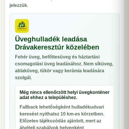
jelezzük.
Üveghulladék leadása
Drávakeresztúr közelében
Fehér üveg, befőttesüveg és háztartási
csomagolási üveg leadásához. Nem síküveg,
ablaküveg, tükör vagy kerámia leadására
szolgál.
Még nincs ellenőrzött helyi üvegkonténer
adat ehhez a településhez.
Fallback lehetőségként hulladékudvari
keresést nyithatsz 10 km-es körzetben.
Előzetes tájékozódás ajánlott, mert az
átvételi szabályok helyenként