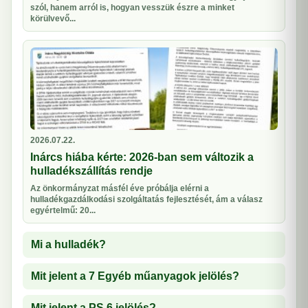
szól, hanem arról is, hogyan vesszük észre a minket
körülvevő...
2026.07.22.
Inárcs hiába kérte: 2026-ban sem változik a
hulladékszállítás rendje
Az önkormányzat másfél éve próbálja elérni a
hulladékgazdálkodási szolgáltatás fejlesztését, ám a válasz
egyértelmű: 20...
Mi a hulladék?
Mit jelent a 7 Egyéb műanyagok jelölés?
Mit jelent a PS 6 jelölés?