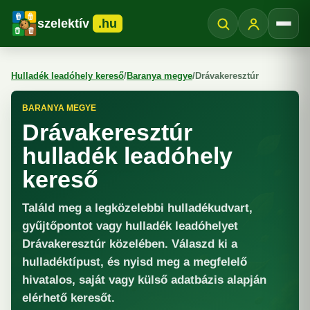
szelektív
.hu
Menü
Hulladék leadóhely kereső
/
Baranya megye
/
Drávakeresztúr
BARANYA MEGYE
Drávakeresztúr
hulladék leadóhely
kereső
Találd meg a legközelebbi hulladékudvart,
gyűjtőpontot vagy hulladék leadóhelyet
Drávakeresztúr közelében. Válaszd ki a
hulladéktípust, és nyisd meg a megfelelő
hivatalos, saját vagy külső adatbázis alapján
elérhető keresőt.