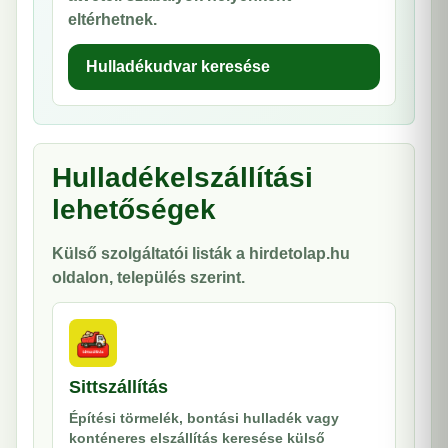
eltérhetnek.
Hulladékudvar keresése
Hulladékelszállítási
lehetőségek
Külső szolgáltatói listák a hirdetolap.hu
oldalon, település szerint.
Sittszállítás
Építési törmelék, bontási hulladék vagy
konténeres elszállítás keresése külső