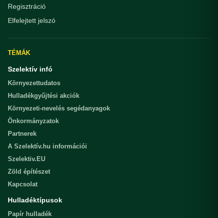
Regisztráció
Elfelejtett jelszó
TÉMÁK
Szelektív infó
Környezettudatos
Hulladékgyűjtési akciók
Környezeti-nevelés segédanyagok
Önkormányzatok
Partnerek
A Szelektív.hu információi
Szelektiv.EU
Zöld építészet
Kapcsolat
Hulladéktípusok
Papír hulladék