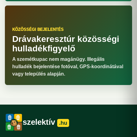
KÖZÖSSÉGI BEJELENTÉS
Drávakeresztúr közösségi
hulladékfigyelő
A szemétkupac nem magánügy. Illegális
hulladék bejelentése fotóval, GPS-koordinátával
vagy település alapján.
szelektív
.hu