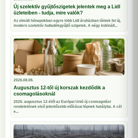
Új szelektív gyűjtőszigetek jelentek meg a Lidl
üzleteiben - tudja, mire valók?
Az elmúlt hónapokban egyre több Lidl áruházban tűntek fel új,
modern szelektív hulladékgyűjtő szigetek. A négy különáll...
2026.08.06.
Augusztus 12-től új korszak kezdődik a
csomagolásoknál
2026. augusztus 12-étől az Európai Unió új csomagolási
rendeletének első jelentősebb előírásai lépnek hatályba. A cél
e...