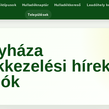
éktípusok
Hulladéknaptár
Hulladékkereső
Leadóhely k
Települések
yháza
kkezelési híre
lók