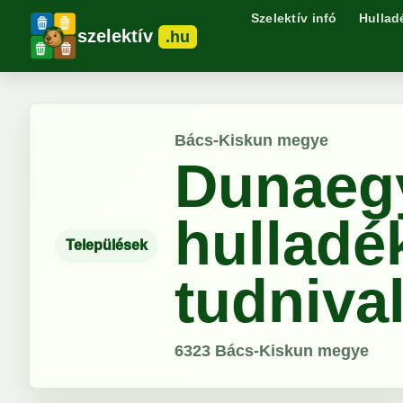
Szelektív infó
Hullad
szelektív
.hu
Bács-Kiskun megye
Dunaeg
hulladé
Települések
tudniva
6323
Bács-Kiskun megye