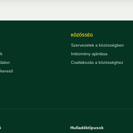
KÖZÖSSÉG
Szervezetek a közösségben
ek
Intézmény ajánlása
dalon
Csatlakozás a közösséghez
kereső
ó
Hulladéktípusok