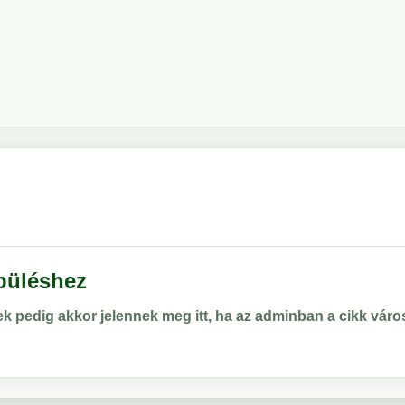
epüléshez
rek pedig akkor jelennek meg itt, ha az adminban a cikk vá