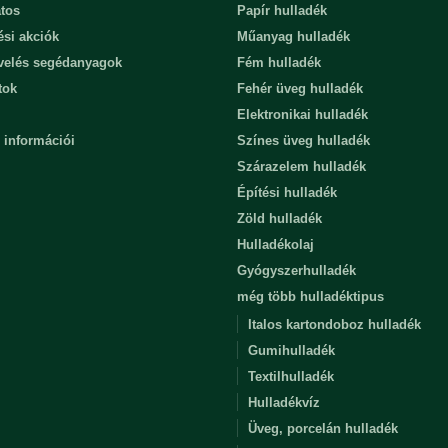
tos
Papír hulladék
ési akciók
Műanyag hulladék
evelés segédanyagok
Fém hulladék
tok
Fehér üveg hulladék
Elektronikai hulladék
 információi
Színes üveg hulladék
Szárazelem hulladék
Építési hulladék
Zöld hulladék
Hulladékolaj
Gyógyszerhulladék
még több hulladéktipus
Italos kartondoboz hulladék
Gumihulladék
Textilhulladék
Hulladékvíz
Üveg, porcelán hulladék