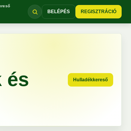
ereső
BELÉPÉS
REGISZTRÁCIÓ
k és
Hulladékkereső