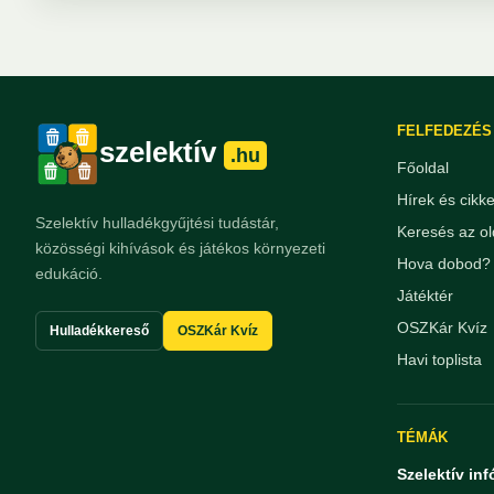
FELFEDEZÉS
szelektív
.hu
Főoldal
Hírek és cikk
Szelektív hulladékgyűjtési tudástár,
Keresés az ol
közösségi kihívások és játékos környezeti
Hova dobod? 
edukáció.
Játéktér
OSZKár Kvíz
Hulladékkereső
OSZKár Kvíz
Havi toplista
TÉMÁK
Szelektív inf