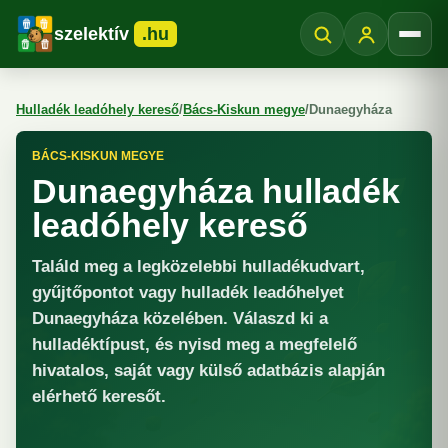
szelektív
.hu
Menü
Hulladék leadóhely kereső
/
Bács-Kiskun megye
/
Dunaegyháza
BÁCS-KISKUN MEGYE
Dunaegyháza hulladék
leadóhely kereső
Találd meg a legközelebbi hulladékudvart,
gyűjtőpontot vagy hulladék leadóhelyet
Dunaegyháza közelében. Válaszd ki a
hulladéktípust, és nyisd meg a megfelelő
hivatalos, saját vagy külső adatbázis alapján
elérhető keresőt.