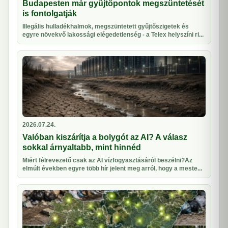
Budapesten már gyűjtőpontok megszüntetését
is fontolgatják
Illegális hulladékhalmok, megszüntetett gyűjtőszigetek és
egyre növekvő lakossági elégedetlenség - a Telex helyszíni ri...
2026.07.24.
Valóban kiszárítja a bolygót az AI? A válasz
sokkal árnyaltabb, mint hinnéd
Miért félrevezető csak az AI vízfogyasztásáról beszélni?Az
elmúlt években egyre több hír jelent meg arról, hogy a meste...