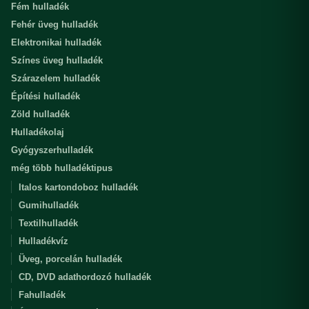
Fém hulladék
Fehér üveg hulladék
Elektronikai hulladék
Színes üveg hulladék
Szárazelem hulladék
Építési hulladék
Zöld hulladék
Hulladékolaj
Gyógyszerhulladék
még több hulladéktipus
Italos kartondoboz hulladék
Gumihulladék
Textilhulladék
Hulladékvíz
Üveg, porcelán hulladék
CD, DVD adathordozó hulladék
Fahulladék