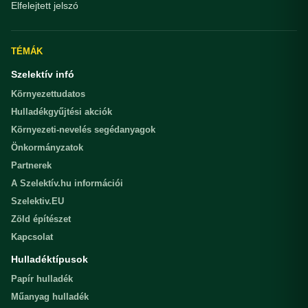
Elfelejtett jelszó
TÉMÁK
Szelektív infó
Környezettudatos
Hulladékgyűjtési akciók
Környezeti-nevelés segédanyagok
Önkormányzatok
Partnerek
A Szelektív.hu információi
Szelektiv.EU
Zöld építészet
Kapcsolat
Hulladéktípusok
Papír hulladék
Műanyag hulladék