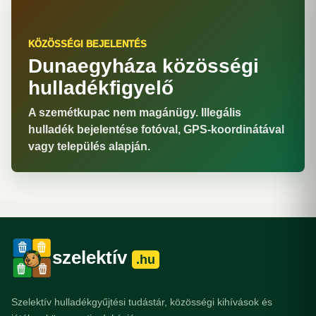
KÖZÖSSÉGI BEJELENTÉS
Dunaegyháza közösségi
hulladékfigyelő
A szemétkupac nem magánügy. Illegális
hulladék bejelentése fotóval, GPS-koordinátával
vagy település alapján.
szelektív
.hu
Szelektív hulladékgyűjtési tudástár, közösségi kihívások és