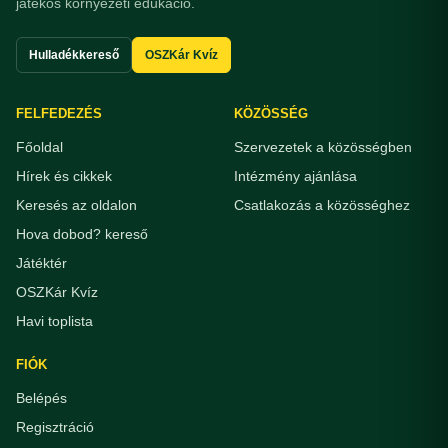
játékos környezeti edukáció.
Hulladékkereső
OSZKár Kvíz
FELFEDEZÉS
KÖZÖSSÉG
Főoldal
Szervezetek a közösségben
Hírek és cikkek
Intézmény ajánlása
Keresés az oldalon
Csatlakozás a közösséghez
Hova dobod? kereső
Játéktér
OSZKár Kvíz
Havi toplista
FIÓK
Belépés
Regisztráció