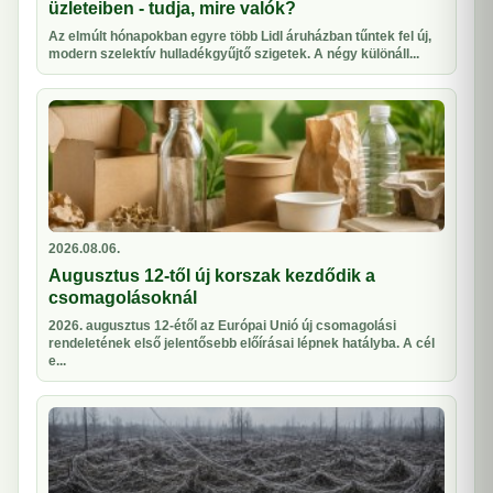
üzleteiben - tudja, mire valók?
Az elmúlt hónapokban egyre több Lidl áruházban tűntek fel új,
modern szelektív hulladékgyűjtő szigetek. A négy különáll...
2026.08.06.
Augusztus 12-től új korszak kezdődik a
csomagolásoknál
2026. augusztus 12-étől az Európai Unió új csomagolási
rendeletének első jelentősebb előírásai lépnek hatályba. A cél
e...