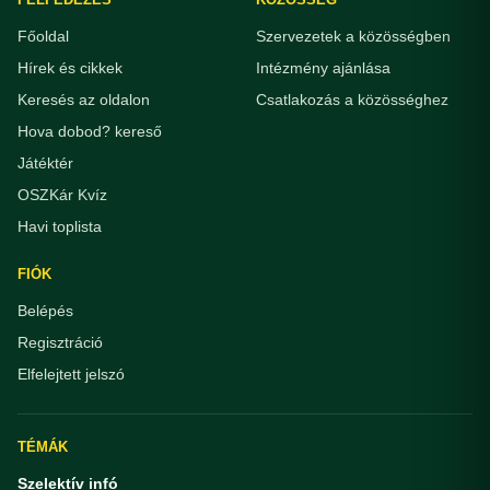
Főoldal
Szervezetek a közösségben
Hírek és cikkek
Intézmény ajánlása
Keresés az oldalon
Csatlakozás a közösséghez
Hova dobod? kereső
Játéktér
OSZKár Kvíz
Havi toplista
FIÓK
Belépés
Regisztráció
Elfelejtett jelszó
TÉMÁK
Szelektív infó