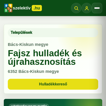
szelektív
.hu
Menü
Települések
Bács-Kiskun megye
Fajsz hulladék és
újrahasznosítás
6352
Bács-Kiskun megye
Hulladékkereső