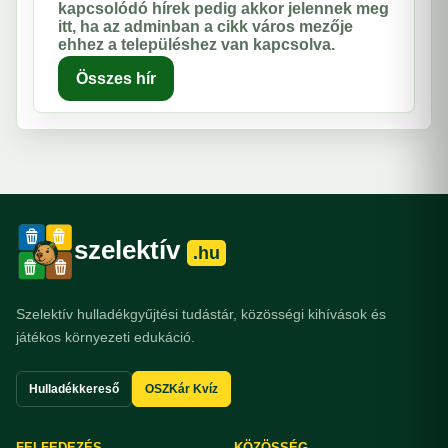
kapcsolódó hírek pedig akkor jelennek meg
itt, ha az adminban a cikk város mezője
ehhez a településhez van kapcsolva.
Összes hír
szelektív
.hu
Szelektív hulladékgyűjtési tudástár, közösségi kihívások és
játékos környezeti edukáció.
Hulladékkereső
OSZKár Kvíz
FELFEDEZÉS
KÖZÖSSÉG