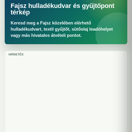
Fajsz hulladékudvar és gyűjtőpont
térkép
Keresd meg a Fajsz közelében elérhető
hulladékudvart, textil gyűjtőt, sütőolaj leadóhelyet
vagy más hivatalos átvételi pontot.
HIRDETÉS