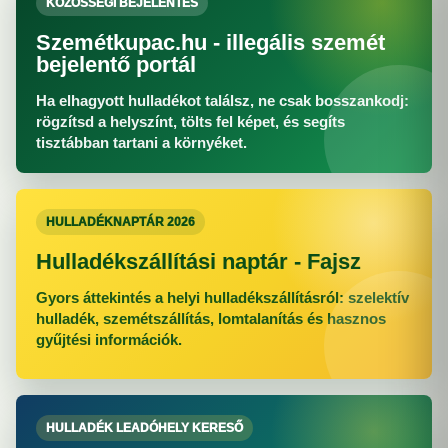
KÖZÖSSÉGI BEJELENTÉS
Szemétkupac.hu - illegális szemét
bejelentő portál
Ha elhagyott hulladékot találsz, ne csak bosszankodj:
rögzítsd a helyszínt, tölts fel képet, és segíts
tisztábban tartani a környéket.
HULLADÉKNAPTÁR 2026
Hulladékszállítási naptár - Fajsz
Gyors áttekintés a helyi hulladékszállításról: szelektív
hulladék, szemétszállítás, lomtalanítás és hasznos
gyűjtési információk.
HULLADÉK LEADÓHELY KERESŐ