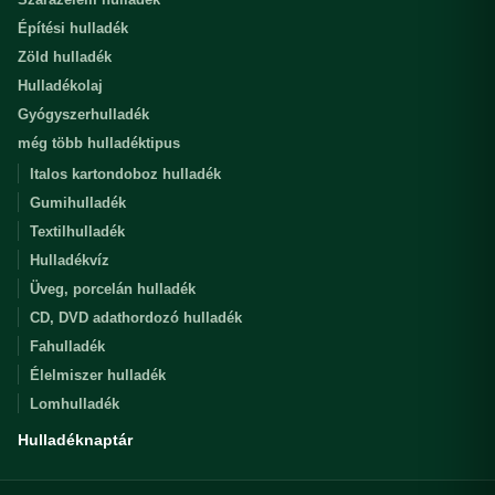
Építési hulladék
Zöld hulladék
Hulladékolaj
Gyógyszerhulladék
még több hulladéktipus
Italos kartondoboz hulladék
Gumihulladék
Textilhulladék
Hulladékvíz
Üveg, porcelán hulladék
CD, DVD adathordozó hulladék
Fahulladék
Élelmiszer hulladék
Lomhulladék
Hulladéknaptár