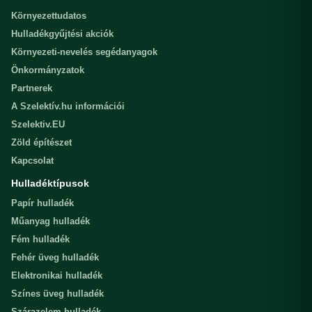
Környezettudatos
Hulladékgyűjtési akciók
Környezeti-nevelés segédanyagok
Önkormányzatok
Partnerek
A Szelektív.hu információi
Szelektiv.EU
Zöld építészet
Kapcsolat
Hulladéktípusok
Papír hulladék
Műanyag hulladék
Fém hulladék
Fehér üveg hulladék
Elektronikai hulladék
Színes üveg hulladék
Szárazelem hulladék