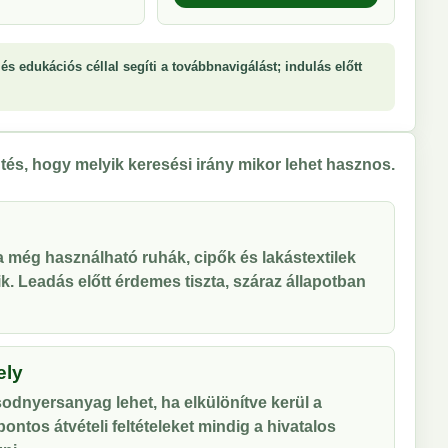
és edukációs céllal segíti a továbbnavigálást; indulás előtt
tés, hogy melyik keresési irány mikor lehet hasznos.
 a még használható ruhák, cipők és lakástextilek
tik. Leadás előtt érdemes tiszta, száraz állapotban
ely
odnyersanyag lehet, ha elkülönítve kerül a
ontos átvételi feltételeket mindig a hivatalos