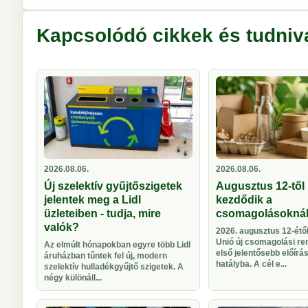
Kapcsolódó cikkek és tudniv
2026.08.06.
2026.08.06.
Új szelektív gyűjtőszigetek
Augusztus 12-től 
jelentek meg a Lidl
kezdődik a
üzleteiben - tudja, mire
csomagolásokná
valók?
2026. augusztus 12-étől
Unió új csomagolási re
Az elmúlt hónapokban egyre több Lidl
első jelentősebb előírá
áruházban tűntek fel új, modern
hatályba. A cél e...
szelektív hulladékgyűjtő szigetek. A
négy különáll...