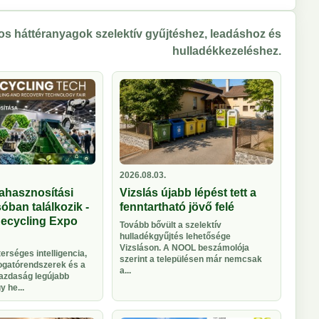
s háttéranyagok szelektív gyűjtéshez, leadáshoz és
hulladékkezeléshez.
2026.08.03.
ahasznosítási
Vizslás újabb lépést tett a
óban találkozik -
fenntartható jövő felé
Recycling Expo
Tovább bővült a szelektív
hulladékgyűjtés lehetősége
Vizsláson. A NOOL beszámolója
rséges intelligencia,
szerint a településen már nemcsak
logatórendszerek és a
a...
azdaság legújabb
 he...