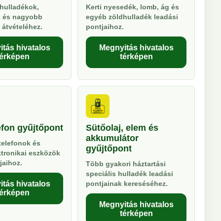
hulladékok,
Kerti nyesedék, lomb, ág és
k és nagyobb
egyéb zöldhulladék leadási
 átvételéhez.
pontjaihoz.
tás hivatalos
Megnyitás hivatalos
térképen
térképen
efon gyűjtőpont
Sütőolaj, elem és
akkumulátor
telefonok és
gyűjtőpont
ktronikai eszközök
jaihoz.
Több gyakori háztartási
speciális hulladék leadási
tás hivatalos
pontjainak kereséséhez.
térképen
Megnyitás hivatalos
térképen