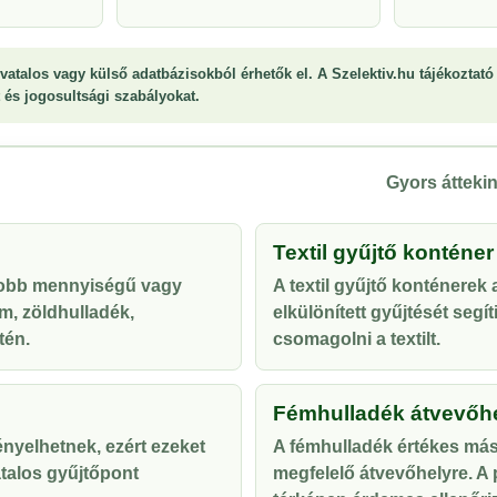
vatalos vagy külső adatbázisokból érhetők el. A Szelektiv.hu tájékoztató 
st és jogosultsági szabályokat.
Gyors áttekin
Textil gyűjtő konténer
yobb mennyiségű vagy
A textil gyűjtő konténerek
m, zöldhulladék,
elkülönített gyűjtését segí
tén.
csomagolni a textilt.
Fémhulladék átvevőh
ényelhetnek, ezért ezeket
A fémhulladék értékes más
talos gyűjtőpont
megfelelő átvevőhelyre. A p