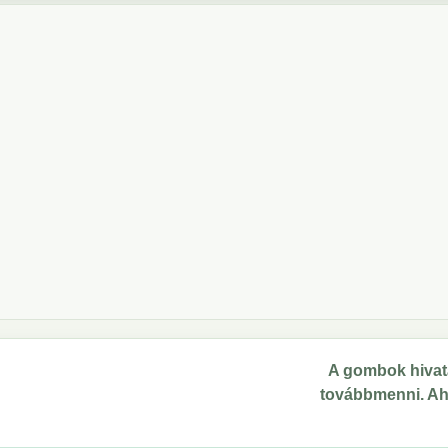
A gombok hivata
továbbmenni. Ahol