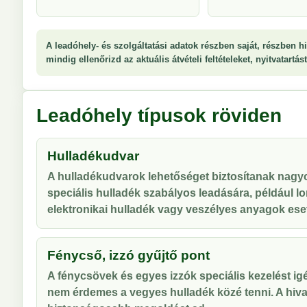
A leadóhely- és szolgáltatási adatok részben saját, részben hi
mindig ellenőrizd az aktuális átvételi feltételeket, nyitvatartá
Leadóhely típusok röviden
Hulladékudvar
A hulladékudvarok lehetőséget biztosítanak nag
speciális hulladék szabályos leadására, például lo
elektronikai hulladék vagy veszélyes anyagok ese
Fénycső, izzó gyűjtő pont
A fénycsövek és egyes izzók speciális kezelést ig
nem érdemes a vegyes hulladék közé tenni. A hiva