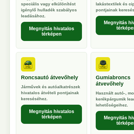
speciális vagy elkülönítést
lakástextilek és ci
igénylő hulladék szabályos
pontjainak keresé
leadásához.
Megnyitás hi
térképe
Megnyitás hivatalos
térképen
Roncsautó átvevőhely
Gumiabroncs
átvevőhely
Járművek és autóalkatrészek
hivatalos átvételi pontjainak
Használt autó-, mo
kereséséhez.
kerékpárgumik lea
lehetőségeihez.
Megnyitás hivatalos
térképen
Megnyitás hi
térképe