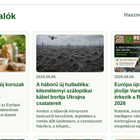
alók
Haszno
2026.08.06.
2026.08.06.
új korszak
A háború új hulladéka:
Európa újr
kilométernyi száloptikai
jövője Vars
l
kábel borítja Ukrajna
érkezik a 
csatatereit
2026
 az Európai
ndeletének
Amikor a háborúk környezeti
Robotok, meste
sai lépnek
hatásairól beszélünk, legtöbben a
intelligens vá
romba dőlt épületekre, a szennyezett
körforgásos g
folyókra, a kiégett...
megoldásai egy