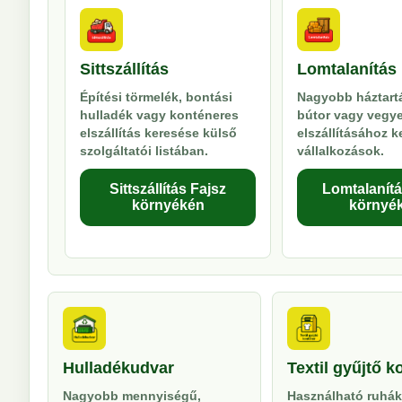
Sittszállítás
Lomtalanítás
Építési törmelék, bontási
Nagyobb háztartá
hulladék vagy konténeres
bútor vagy vegy
elszállítás keresése külső
elszállításához 
szolgáltatói listában.
vállalkozások.
Sittszállítás Fajsz
Lomtalanítá
környékén
környé
Hulladékudvar
Textil gyűjtő k
Nagyobb mennyiségű,
Használható ruhák