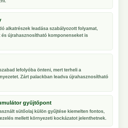
ni.
y
ó alkatrészek leadása szabályozott folyamat,
t és újrahasznosítható komponenseket is
zabad lefolyóba önteni, mert terheli a
nyezetet. Zárt palackban leadva újrahasznosítható
umulátor gyűjtőpont
sznált sütőolaj külön gyűjtése kiemelten fontos,
zelés mellett környezeti kockázatot jelenthetnek.