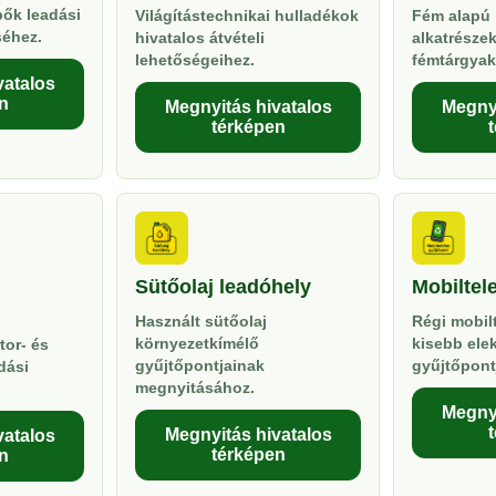
pők leadási
Világítástechnikai hulladékok
Fém alapú 
séhez.
hivatalos átvételi
alkatrésze
lehetőségeihez.
fémtárgyak
vatalos
n
Megnyitás hivatalos
Megnyi
térképen
Sütőolaj leadóhely
Mobiltel
Használt sütőolaj
Régi mobil
környezetkímélő
kisebb ele
tor- és
gyűjtőpontjainak
gyűjtőpont
dási
megnyitásához.
Megnyi
Megnyitás hivatalos
vatalos
térképen
n