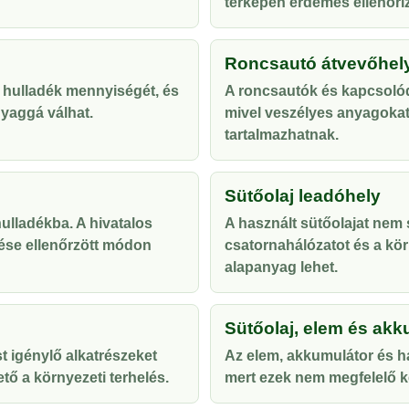
térképen érdemes ellenőriz
Roncsautó átvevőhel
 hulladék mennyiségét, és
A roncsautók és kapcsolód
yaggá válhat.
mivel veszélyes anyagoka
tartalmazhatnak.
Sütőolaj leadóhely
lladékba. A hivatalos
A használt sütőolajat nem s
ése ellenőrzött módon
csatornahálózatot és a kör
alapanyag lehet.
Sütőolaj, elem és akk
t igénylő alkatrészeket
Az elem, akkumulátor és ha
tő a környezeti terhelés.
mert ezek nem megfelelő ke