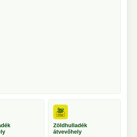
adék
Zöldhulladék
ly
átvevőhely