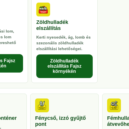
Zöldhulladék
elszállítás
si lom,
es lom
Kerti nyesedék, ág, lomb és
kereshető
szezonális zöldhulladék
elszállítási lehetőségei.
s Fajsz
Zöldhulladék
kén
elszállítás Fajsz
környékén
onténer
Fénycső, izzó gyűjtő
Fémhull
pont
átvevőhe
,