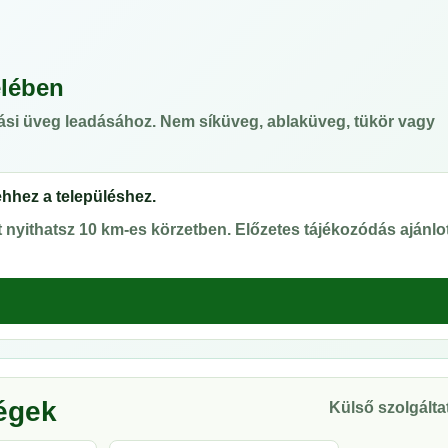
elében
ási üveg leadásához. Nem síküveg, ablaküveg, tükör vagy
ehhez a településhez.
nyithatsz 10 km-es körzetben. Előzetes tájékozódás ajánlot
ségek
Külső szolgáltat