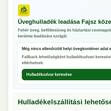
Üveghulladék leadása Fajsz köz
Fehér üveg, befőttesüveg és háztartási csomagol
kerámia leadására szolgál.
Még nincs ellenőrzött helyi üvegkonténer adat 
Fallback lehetőségként hulladékudvari keresést 
eltérhetnek.
Hulladékudvar keresése
Hulladékelszállítási lehető