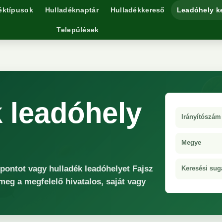
éktípusok
Hulladéknaptár
Hulladékkereső
Leadóhely k
Települések
k leadóhely
Irányítószám
Megye
őpontot vagy hulladék leadóhelyet Fajsz
Keresési sug
 meg a megfelelő hivatalos, saját vagy