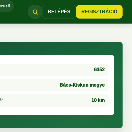
ereső
BELÉPÉS
REGISZTRÁCIÓ
6352
Bács-Kiskun megye
ár
10 km