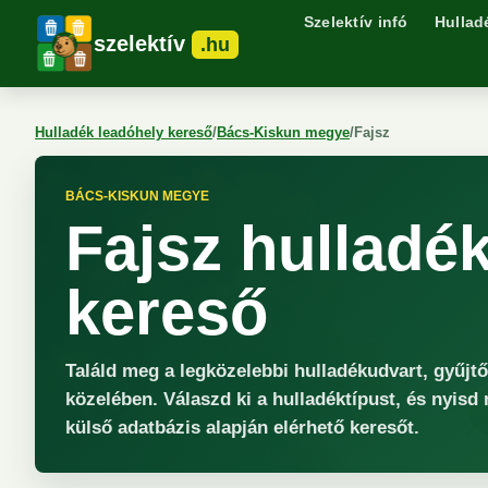
Szelektív infó
Hullad
szelektív
.hu
Hulladék leadóhely kereső
/
Bács-Kiskun megye
/
Fajsz
BÁCS-KISKUN MEGYE
Fajsz hulladé
kereső
Találd meg a legközelebbi hulladékudvart, gyűjt
közelében. Válaszd ki a hulladéktípust, és nyisd
külső adatbázis alapján elérhető keresőt.