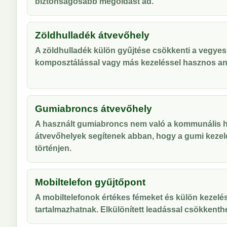
biztonságosabb megoldást ad.
Zöldhulladék átvevőhely
A zöldhulladék külön gyűjtése csökkenti a vegyes
komposztálással vagy más kezeléssel hasznos an
Gumiabroncs átvevőhely
A használt gumiabroncs nem való a kommunális hu
átvevőhelyek segítenek abban, hogy a gumi kezel
történjen.
Mobiltelefon gyűjtőpont
A mobiltelefonok értékes fémeket és külön kezelés
tartalmazhatnak. Elkülönített leadással csökkenthe