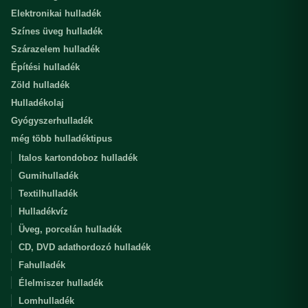
Elektronikai hulladék
Színes üveg hulladék
Szárazelem hulladék
Építési hulladék
Zöld hulladék
Hulladékolaj
Gyógyszerhulladék
még több hulladéktipus
Italos kartondoboz hulladék
Gumihulladék
Textilhulladék
Hulladékvíz
Üveg, porcelán hulladék
CD, DVD adathordozó hulladék
Fahulladék
Élelmiszer hulladék
Lomhulladék