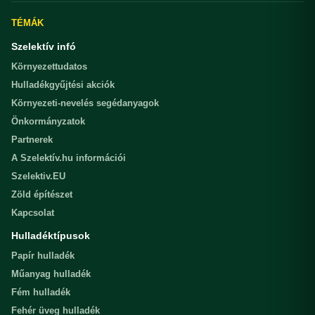
TÉMÁK
Szelektív infó
Környezettudatos
Hulladékgyűjtési akciók
Környezeti-nevelés segédanyagok
Önkormányzatok
Partnerek
A Szelektív.hu információi
Szelektiv.EU
Zöld építészet
Kapcsolat
Hulladéktípusok
Papír hulladék
Műanyag hulladék
Fém hulladék
Fehér üveg hulladék