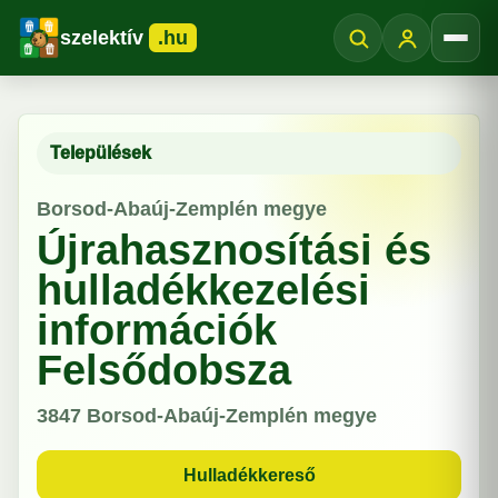
szelektív
.hu
Menü
Települések
Borsod-Abaúj-Zemplén megye
Újrahasznosítási és
hulladékkezelési
információk
Felsődobsza
3847
Borsod-Abaúj-Zemplén megye
Hulladékkereső