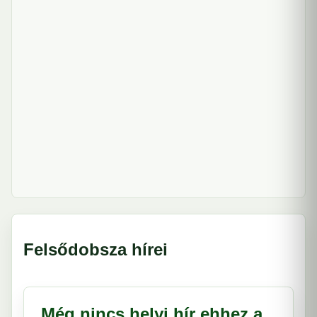
Felsődobsza hírei
Még nincs helyi hír ehhez a