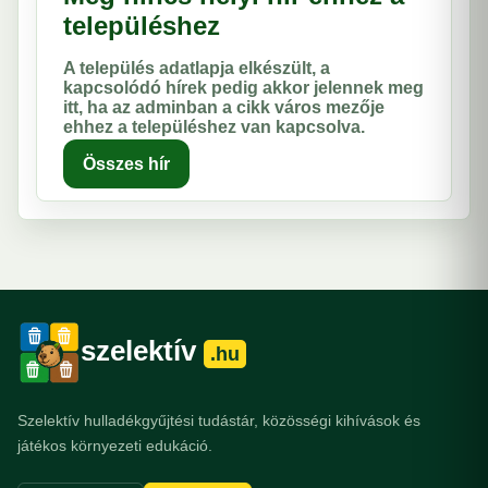
településhez
A település adatlapja elkészült, a
kapcsolódó hírek pedig akkor jelennek meg
itt, ha az adminban a cikk város mezője
ehhez a településhez van kapcsolva.
Összes hír
szelektív
.hu
Szelektív hulladékgyűjtési tudástár, közösségi kihívások és
játékos környezeti edukáció.