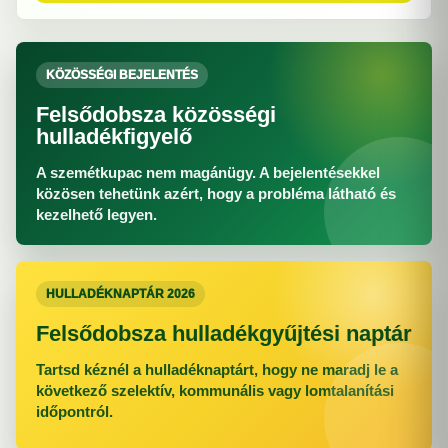
KÖZÖSSÉGI BEJELENTÉS
Felsődobsza közösségi
hulladékfigyelő
A szemétkupac nem magánügy. A bejelentésekkel
közösen tehetünk azért, hogy a probléma látható és
kezelhető legyen.
HULLADÉKNAPTÁR 2026
Felsődobsza hulladékgyűjtési naptár
Tartsd kéznél a hulladéknaptárt, hogy ne maradj le a
következő szelektív, kommunális vagy lomtalanítási
időpontról.