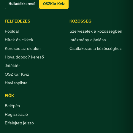
Hulladékkereső
OSZKár Kvíz
FELFEDEZÉS
KÖZÖSSÉG
Főoldal
Szervezetek a közösségben
Hírek és cikkek
Intézmény ajánlása
Keresés az oldalon
Csatlakozás a közösséghez
Hova dobod? kereső
Játéktér
OSZKár Kvíz
Havi toplista
FIÓK
Belépés
Regisztráció
Elfelejtett jelszó