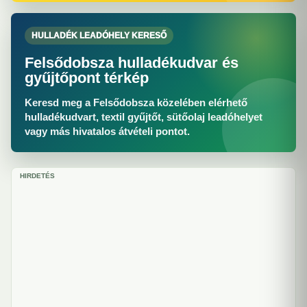
HULLADÉK LEADÓHELY KERESŐ
Felsődobsza hulladékudvar és
gyűjtőpont térkép
Keresd meg a Felsődobsza közelében elérhető
hulladékudvart, textil gyűjtőt, sütőolaj leadóhelyet
vagy más hivatalos átvételi pontot.
HIRDETÉS