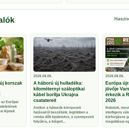
alók
Haszno
2026.08.06.
2026.08.06.
új korszak
A háború új hulladéka:
Európa újr
kilométernyi száloptikai
jövője Vars
l
kábel borítja Ukrajna
érkezik a 
csatatereit
2026
 az Európai
ndeletének
Amikor a háborúk környezeti
Robotok, meste
sai lépnek
hatásairól beszélünk, legtöbben a
intelligens vá
romba dőlt épületekre, a szennyezett
körforgásos g
folyókra, a kiégett...
megoldásai egy