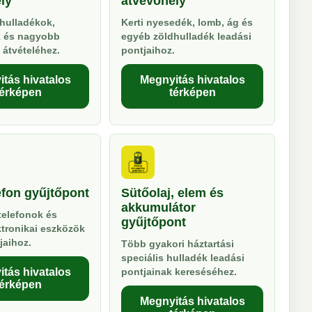
ly
átvevőhely
hulladékok,
Kerti nyesedék, lomb, ág és
k és nagyobb
egyéb zöldhulladék leadási
 átvételéhez.
pontjaihoz.
tás hivatalos
Megnyitás hivatalos
térképen
térképen
efon gyűjtőpont
Sütőolaj, elem és
akkumulátor
telefonok és
gyűjtőpont
ktronikai eszközök
jaihoz.
Több gyakori háztartási
speciális hulladék leadási
tás hivatalos
pontjainak kereséséhez.
térképen
Megnyitás hivatalos