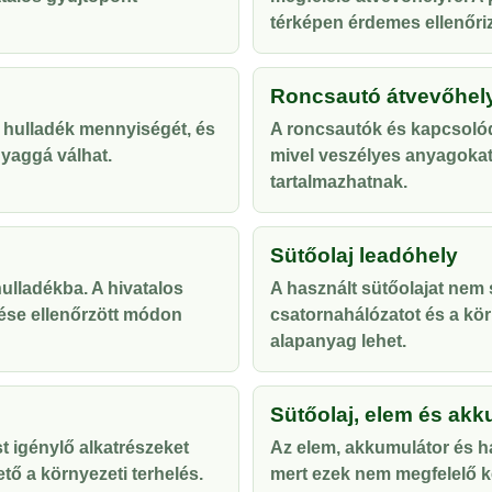
térképen érdemes ellenőriz
Roncsautó átvevőhel
 hulladék mennyiségét, és
A roncsautók és kapcsolód
yaggá válhat.
mivel veszélyes anyagoka
tartalmazhatnak.
Sütőolaj leadóhely
lladékba. A hivatalos
A használt sütőolajat nem s
ése ellenőrzött módon
csatornahálózatot és a kör
alapanyag lehet.
Sütőolaj, elem és akk
t igénylő alkatrészeket
Az elem, akkumulátor és ha
tő a környezeti terhelés.
mert ezek nem megfelelő ke