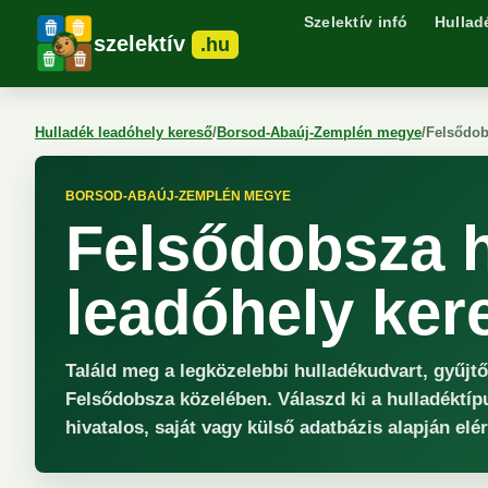
Szelektív infó
Hullad
szelektív
.hu
Hulladék leadóhely kereső
/
Borsod-Abaúj-Zemplén megye
/
Felsődo
BORSOD-ABAÚJ-ZEMPLÉN MEGYE
Felsődobsza 
leadóhely ker
Találd meg a legközelebbi hulladékudvart, gyűjt
Felsődobsza közelében. Válaszd ki a hulladéktíp
hivatalos, saját vagy külső adatbázis alapján elé