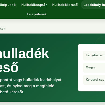
éktípusok
Hulladéknaptár
Hulladékkereső
Leadóhely k
Települések
bsza
hulladék
Irányítószám
eső
Megye
őpontot vagy hulladék leadóhelyet
Keresési sug
ust, és nyisd meg a megfelelő
rhető keresőt.