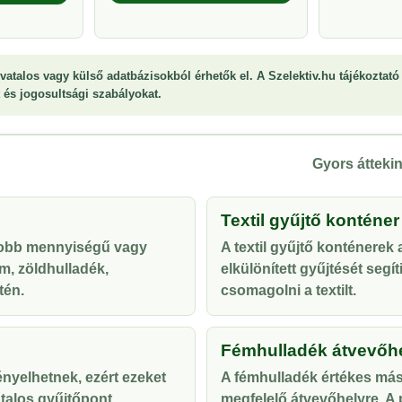
vatalos vagy külső adatbázisokból érhetők el. A Szelektiv.hu tájékoztató 
st és jogosultsági szabályokat.
Gyors áttekin
Textil gyűjtő konténer
yobb mennyiségű vagy
A textil gyűjtő konténerek
m, zöldhulladék,
elkülönített gyűjtését segí
tén.
csomagolni a textilt.
Fémhulladék átvevőh
ényelhetnek, ezért ezeket
A fémhulladék értékes más
talos gyűjtőpont
megfelelő átvevőhelyre. A p