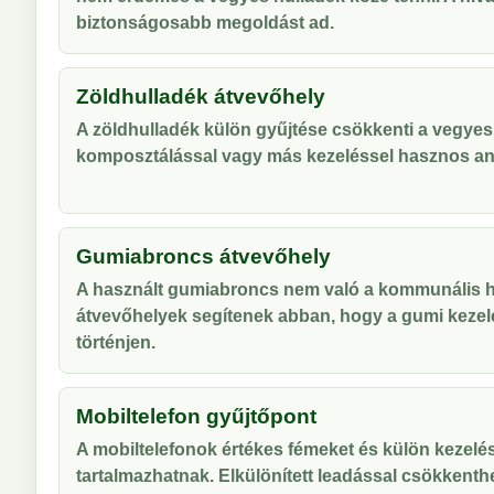
biztonságosabb megoldást ad.
Zöldhulladék átvevőhely
A zöldhulladék külön gyűjtése csökkenti a vegyes
komposztálással vagy más kezeléssel hasznos an
Gumiabroncs átvevőhely
A használt gumiabroncs nem való a kommunális hu
átvevőhelyek segítenek abban, hogy a gumi kezel
történjen.
Mobiltelefon gyűjtőpont
A mobiltelefonok értékes fémeket és külön kezelés
tartalmazhatnak. Elkülönített leadással csökkenthe