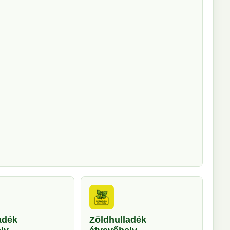
adék
Zöldhulladék