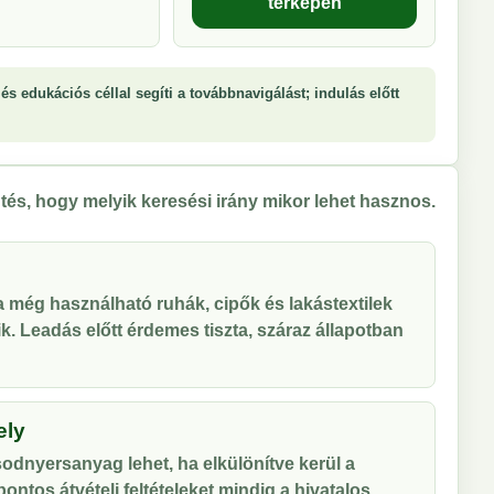
térképen
és edukációs céllal segíti a továbbnavigálást; indulás előtt
tés, hogy melyik keresési irány mikor lehet hasznos.
 a még használható ruhák, cipők és lakástextilek
tik. Leadás előtt érdemes tiszta, száraz állapotban
ely
odnyersanyag lehet, ha elkülönítve kerül a
ontos átvételi feltételeket mindig a hivatalos