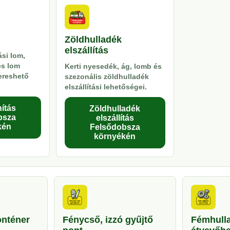
Zöldhulladék
elszállítás
si lom,
es lom
Kerti nyesedék, ág, lomb és
kereshető
szezonális zöldhulladék
elszállítási lehetőségei.
ítás
Zöldhulladék
bsza
elszállítás
kén
Felsődobsza
környékén
onténer
Fénycső, izzó gyűjtő
Fémhull