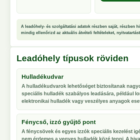
A leadóhely- és szolgáltatási adatok részben saját, részben hi
mindig ellenőrizd az aktuális átvételi feltételeket, nyitvatartá
Leadóhely típusok röviden
Hulladékudvar
A hulladékudvarok lehetőséget biztosítanak nag
speciális hulladék szabályos leadására, például lo
elektronikai hulladék vagy veszélyes anyagok ese
Fénycső, izzó gyűjtő pont
A fénycsövek és egyes izzók speciális kezelést ig
nem érdemes a vegyes hulladék közé tenni. A hiva