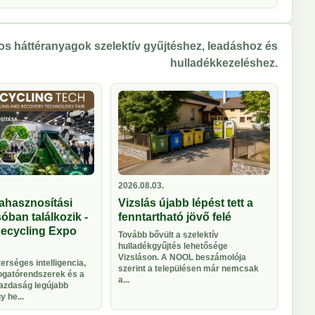
s háttéranyagok szelektív gyűjtéshez, leadáshoz és
hulladékkezeléshez.
2026.08.03.
ahasznosítási
Vizslás újabb lépést tett a
óban találkozik -
fenntartható jövő felé
Recycling Expo
Tovább bővült a szelektív
hulladékgyűjtés lehetősége
Vizsláson. A NOOL beszámolója
rséges intelligencia,
szerint a településen már nemcsak
logatórendszerek és a
a...
azdaság legújabb
 he...