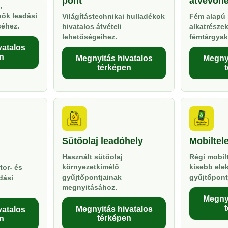
pont
átvevőhe
,
pők leadási
Világítástechnikai hulladékok
Fém alapú 
séhez.
hivatalos átvételi
alkatrésze
lehetőségeihez.
fémtárgyak
vatalos
n
Megnyitás hivatalos
Megnyi
térképen
Sütőolaj leadóhely
Mobiltel
Használt sütőolaj
Régi mobil
környezetkímélő
kisebb ele
tor- és
gyűjtőpontjainak
gyűjtőpont
dási
megnyitásához.
Megnyi
Megnyitás hivatalos
vatalos
térképen
n