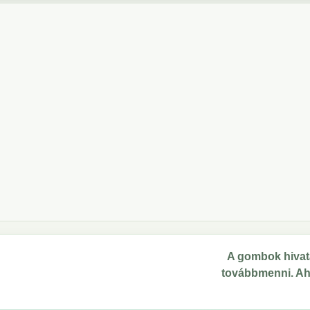
A gombok hivata
továbbmenni. Ahol