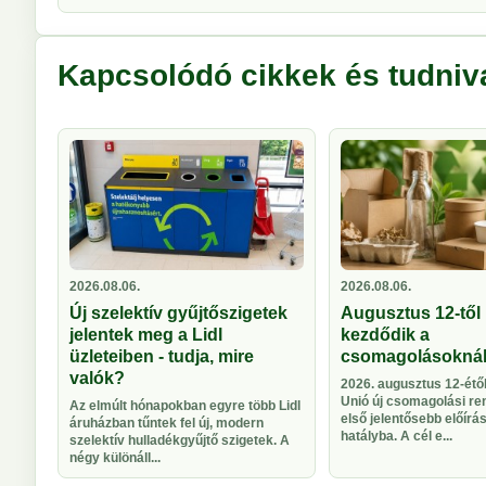
Kapcsolódó cikkek és tudniv
2026.08.06.
2026.08.06.
Új szelektív gyűjtőszigetek
Augusztus 12-től 
jelentek meg a Lidl
kezdődik a
üzleteiben - tudja, mire
csomagolásokná
valók?
2026. augusztus 12-étől
Unió új csomagolási re
Az elmúlt hónapokban egyre több Lidl
első jelentősebb előírá
áruházban tűntek fel új, modern
hatályba. A cél e...
szelektív hulladékgyűjtő szigetek. A
négy különáll...