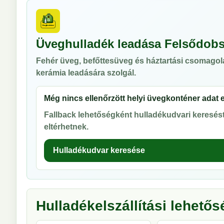
Üveghulladék leadása Felsődobs
Fehér üveg, befőttesüveg és háztartási csomagol
kerámia leadására szolgál.
Még nincs ellenőrzött helyi üvegkonténer adat 
Fallback lehetőségként hulladékudvari keresést 
eltérhetnek.
Hulladékudvar keresése
Hulladékelszállítási lehető