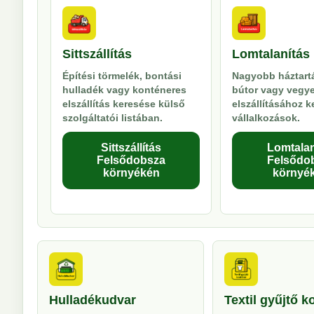
Sittszállítás
Lomtalanítás
Építési törmelék, bontási
Nagyobb háztartá
hulladék vagy konténeres
bútor vagy vegy
elszállítás keresése külső
elszállításához 
szolgáltatói listában.
vállalkozások.
Sittszállítás
Lomtalan
Felsődobsza
Felsődo
környékén
környé
Hulladékudvar
Textil gyűjtő k