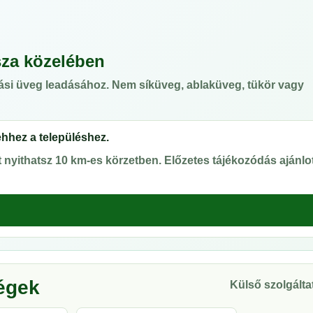
za közelében
ási üveg leadásához. Nem síküveg, ablaküveg, tükör vagy
ehhez a településhez.
nyithatsz 10 km-es körzetben. Előzetes tájékozódás ajánlot
ségek
Külső szolgáltat