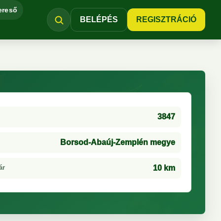
ereső
BELÉPÉS
REGISZTRÁCIÓ
3847
Borsod-Abaúj-Zemplén megye
ár
10 km