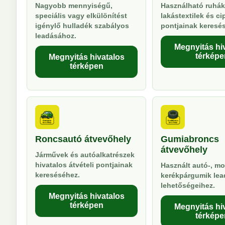
Nagyobb mennyiségű,
Használható ruhák
speciális vagy elkülönítést
lakástextilek és ci
igénylő hulladék szabályos
pontjainak keresé
leadásához.
Megnyitás hi
térképe
Megnyitás hivatalos
térképen
Roncsautó átvevőhely
Gumiabroncs
átvevőhely
Járművek és autóalkatrészek
hivatalos átvételi pontjainak
Használt autó-, mo
kereséséhez.
kerékpárgumik lea
lehetőségeihez.
Megnyitás hivatalos
térképen
Megnyitás hi
térképe