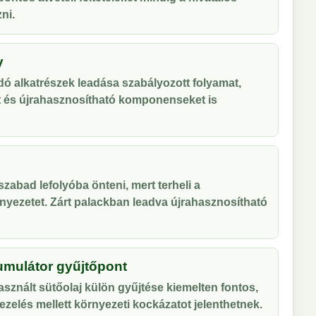
ni.
y
ó alkatrészek leadása szabályozott folyamat,
t és újrahasznosítható komponenseket is
zabad lefolyóba önteni, mert terheli a
nyezetet. Zárt palackban leadva újrahasznosítható
umulátor gyűjtőpont
sznált sütőolaj külön gyűjtése kiemelten fontos,
zelés mellett környezeti kockázatot jelenthetnek.