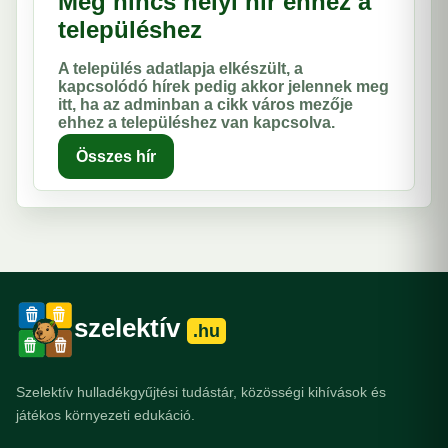
Még nincs helyi hír ehhez a
településhez
A település adatlapja elkészült, a
kapcsolódó hírek pedig akkor jelennek meg
itt, ha az adminban a cikk város mezője
ehhez a településhez van kapcsolva.
Összes hír
szelektív
.hu
Szelektív hulladékgyűjtési tudástár, közösségi kihívások és
játékos környezeti edukáció.