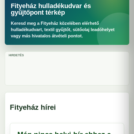
Fityeház hulladékudvar és
gyűjtőpont térkép
Keresd meg a Fityeház közelében elérhető
hulladékudvart, textil gyűjtőt, sütőolaj leadóhelyet
vagy más hivatalos átvételi pontot.
HIRDETÉS
Fityeház hírei