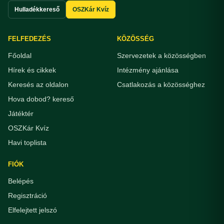
Hulladékkereső
OSZKár Kvíz
FELFEDEZÉS
KÖZÖSSÉG
Főoldal
Szervezetek a közösségben
Hírek és cikkek
Intézmény ajánlása
Keresés az oldalon
Csatlakozás a közösséghez
Hova dobod? kereső
Játéktér
OSZKár Kvíz
Havi toplista
FIÓK
Belépés
Regisztráció
Elfelejtett jelszó