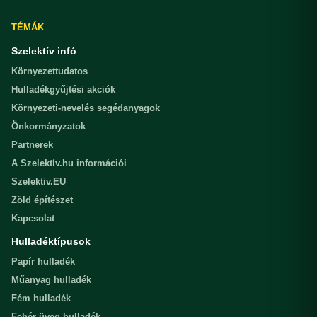
TÉMÁK
Szelektív infó
Környezettudatos
Hulladékgyűjtési akciók
Környezeti-nevelés segédanyagok
Önkormányzatok
Partnerek
A Szelektív.hu információi
Szelektiv.EU
Zöld építészet
Kapcsolat
Hulladéktípusok
Papír hulladék
Műanyag hulladék
Fém hulladék
Fehér üveg hulladék