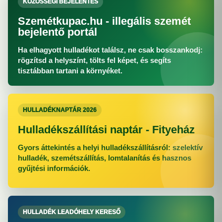
KÖZÖSSÉGI BEJELENTÉS
Szemétkupac.hu - illegális szemét
bejelentő portál
Ha elhagyott hulladékot találsz, ne csak bosszankodj:
rögzítsd a helyszínt, tölts fel képet, és segíts
tisztábban tartani a környéket.
HULLADÉKNAPTÁR 2026
Hulladékszállítási naptár - Fityeház
Gyors áttekintés a helyi hulladékszállításról: szelektív
hulladék, szemétszállítás, lomtalanítás és hasznos
gyűjtési információk.
HULLADÉK LEADÓHELY KERESŐ