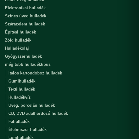
Elektronikai hulladék
Színes üveg hulladék
Szárazelem hulladék
Építési hulladék
Zöld hulladék
Hulladékolaj
Gyógyszerhulladék
még több hulladéktipus
Italos kartondoboz hulladék
Gumihulladék
Textilhulladék
Hulladékvíz
Üveg, porcelán hulladék
CD, DVD adathordozó hulladék
Fahulladék
Élelmiszer hulladék
Lomhulladék