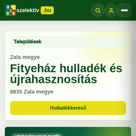
szelektív
.hu
Menü
Települések
Zala megye
Fityeház hulladék és
újrahasznosítás
8835
Zala megye
Hulladékkereső