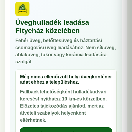
Üveghulladék leadása
Fityeház közelében
Fehér üveg, befőttesüveg és háztartási
csomagolási üveg leadásához. Nem síküveg,
ablaküveg, tükör vagy kerámia leadására
szolgál.
Még nincs ellenőrzött helyi üvegkonténer
adat ehhez a településhez.
Fallback lehetőségként hulladékudvari
keresést nyithatsz 10 km-es körzetben.
Előzetes tájékozódás ajánlott, mert az
átvételi szabályok helyenként
eltérhetnek.