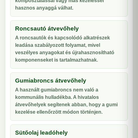
komposztálással vagy más kezeléssel
hasznos anyaggá válhat.
Roncsautó átvevőhely
A roncsautók és kapcsolódó alkatrészek
leadása szabályozott folyamat, mivel
veszélyes anyagokat és újrahasznosítható
komponenseket is tartalmazhatnak.
Gumiabroncs átvevőhely
A használt gumiabroncs nem való a
kommunális hulladékba. A hivatalos
átvevőhelyek segítenek abban, hogy a gumi
kezelése ellenőrzött módon történjen.
Sütőolaj leadóhely