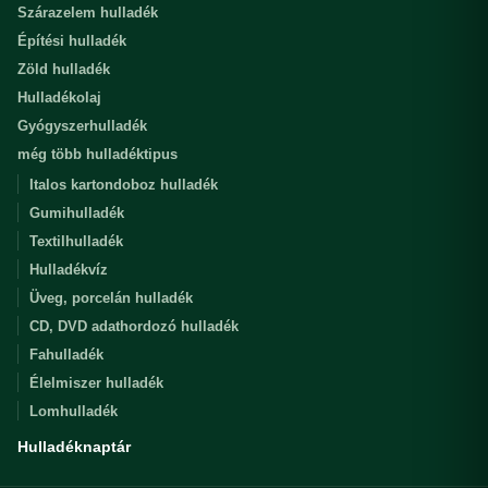
Szárazelem hulladék
Építési hulladék
Zöld hulladék
Hulladékolaj
Gyógyszerhulladék
még több hulladéktipus
Italos kartondoboz hulladék
Gumihulladék
Textilhulladék
Hulladékvíz
Üveg, porcelán hulladék
CD, DVD adathordozó hulladék
Fahulladék
Élelmiszer hulladék
Lomhulladék
Hulladéknaptár