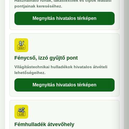
Használható ruhák, lakástextilek és cipők leadási
pontjainak kereséséhez.
Megnyitás hivatalos térképen
Fénycső, izzó gyűjtő pont
Világítástechnikai hulladékok hivatalos átvételi
lehetőségeihez.
Megnyitás hivatalos térképen
Fémhulladék átvevőhely