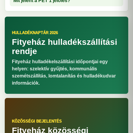
Mit jelent a PET 1 jelölés?
HULLADÉKNAPTÁR 2026
Fityeház hulladékszállítási
rendje
Fityeház hulladékelszállítási időpontjai egy
helyen: szelektív gyűjtés, kommunális
szemétszállítás, lomtalanítás és hulladékudvar
információk.
KÖZÖSSÉGI BEJELENTÉS
Fityeház közösségi