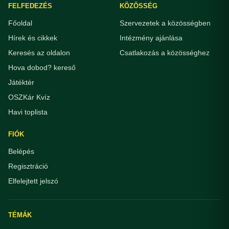
FELFEDEZÉS
KÖZÖSSÉG
Főoldal
Szervezetek a közösségben
Hírek és cikkek
Intézmény ajánlása
Keresés az oldalon
Csatlakozás a közösséghez
Hova dobod? kereső
Játéktér
OSZKár Kvíz
Havi toplista
FIÓK
Belépés
Regisztráció
Elfelejtett jelszó
TÉMÁK