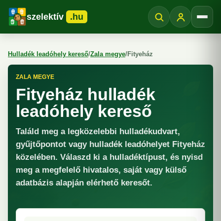
szelektív
.hu
Menü
Hulladék leadóhely kereső
/
Zala megye
/
Fityeház
ZALA MEGYE
Fityeház hulladék
leadóhely kereső
Találd meg a legközelebbi hulladékudvart,
gyűjtőpontot vagy hulladék leadóhelyet Fityeház
közelében. Válaszd ki a hulladéktípust, és nyisd
meg a megfelelő hivatalos, saját vagy külső
adatbázis alapján elérhető keresőt.