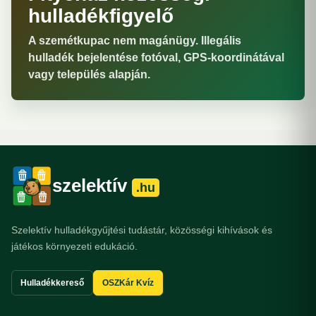
hulladékfigyelő
A szemétkupac nem magánügy. Illegális
hulladék bejelentése fotóval, GPS-koordinátával
vagy település alapján.
szelektív
.hu
Szelektív hulladékgyűjtési tudástár, közösségi kihívások és
játékos környezeti edukáció.
Hulladékkereső
OSZKár Kvíz