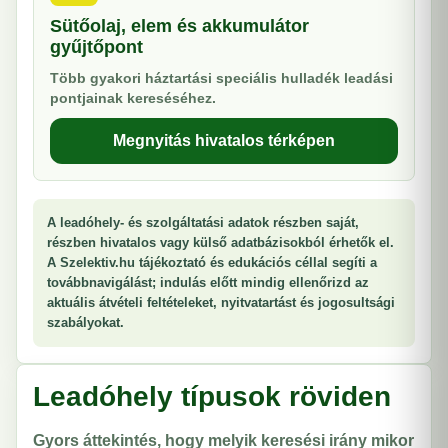
Sütőolaj, elem és akkumulátor
gyűjtőpont
Több gyakori háztartási speciális hulladék leadási
pontjainak kereséséhez.
Megnyitás hivatalos térképen
A leadóhely- és szolgáltatási adatok részben saját,
részben hivatalos vagy külső adatbázisokból érhetők el.
A Szelektiv.hu tájékoztató és edukációs céllal segíti a
továbbnavigálást; indulás előtt mindig ellenőrizd az
aktuális átvételi feltételeket, nyitvatartást és jogosultsági
szabályokat.
Leadóhely típusok röviden
Gyors áttekintés, hogy melyik keresési irány mikor