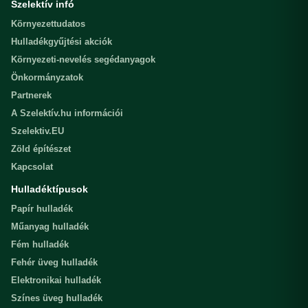
Szelektív infó
Környezettudatos
Hulladékgyűjtési akciók
Környezeti-nevelés segédanyagok
Önkormányzatok
Partnerek
A Szelektív.hu információi
Szelektiv.EU
Zöld építészet
Kapcsolat
Hulladéktípusok
Papír hulladék
Műanyag hulladék
Fém hulladék
Fehér üveg hulladék
Elektronikai hulladék
Színes üveg hulladék