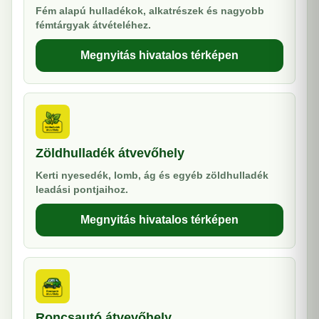
Fém alapú hulladékok, alkatrészek és nagyobb
fémtárgyak átvételéhez.
Megnyitás hivatalos térképen
Zöldhulladék átvevőhely
Kerti nyesedék, lomb, ág és egyéb zöldhulladék
leadási pontjaihoz.
Megnyitás hivatalos térképen
Roncsautó átvevőhely