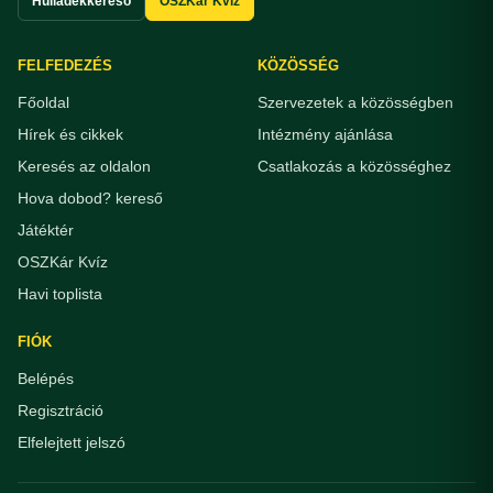
Hulladékkereső
OSZKár Kvíz
FELFEDEZÉS
KÖZÖSSÉG
Főoldal
Szervezetek a közösségben
Hírek és cikkek
Intézmény ajánlása
Keresés az oldalon
Csatlakozás a közösséghez
Hova dobod? kereső
Játéktér
OSZKár Kvíz
Havi toplista
FIÓK
Belépés
Regisztráció
Elfelejtett jelszó