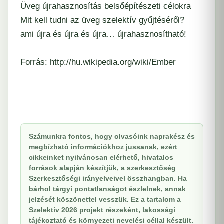
Üveg újrahasznosítás belsőépítészeti célokra
Mit kell tudni az üveg szelektív gyűjtéséről?
ami újra és újra és újra… újrahasznosítható!
Forrás:
http://hu.wikipedia.org/wiki/Ember
Számunkra fontos, hogy olvasóink naprakész és
megbízható információkhoz jussanak, ezért
cikkeinket nyilvánosan elérhető, hivatalos
források alapján készítjük, a szerkesztőség
Szerkesztőségi irányelveivel összhangban. Ha
bárhol tárgyi pontatlanságot észlelnek, annak
jelzését köszönettel vesszük. Ez a tartalom a
Szelektiv 2026 projekt részeként, lakossági
tájékoztató és környezeti nevelési céllal készült.