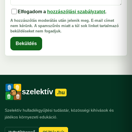
Elfogadom a
hozzászólási szabályzatot
.
A hozzászólás moderálás után jelenik meg. E-mail címet
nem kérünk. A spamszűrés miatt a túl sok linket tartalmazó
beküldéseket nem fogadjuk.
Beküldés
szelektív
.hu
Szelektív hulladékgyűjtési tudástár, közösségi kihívások és
játékos környezeti edukáció.