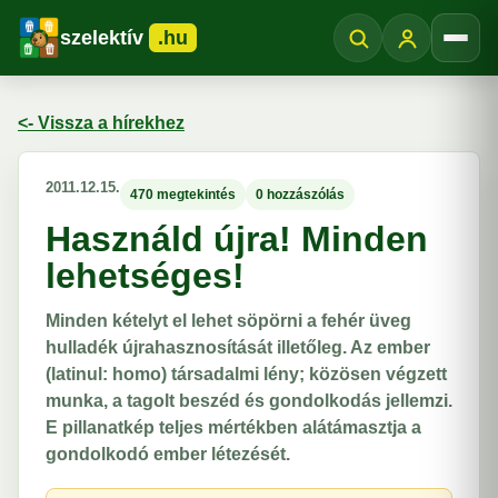
szelektív
.hu
Menü
<- Vissza a hírekhez
2011.12.15.
470 megtekintés
0 hozzászólás
Használd újra! Minden
lehetséges!
Minden kételyt el lehet söpörni a fehér üveg
hulladék újrahasznosítását illetőleg. Az ember
(latinul: homo) társadalmi lény; közösen végzett
munka, a tagolt beszéd és gondolkodás jellemzi.
E pillanatkép teljes mértékben alátámasztja a
gondolkodó ember létezését.