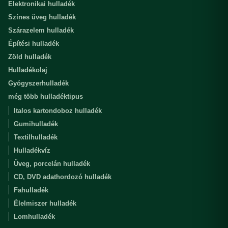
Elektronikai hulladék
Színes üveg hulladék
Szárazelem hulladék
Építési hulladék
Zöld hulladék
Hulladékolaj
Gyógyszerhulladék
még több hulladéktipus
Italos kartondoboz hulladék
Gumihulladék
Textilhulladék
Hulladékvíz
Üveg, porcelán hulladék
CD, DVD adathordozó hulladék
Fahulladék
Élelmiszer hulladék
Lomhulladék