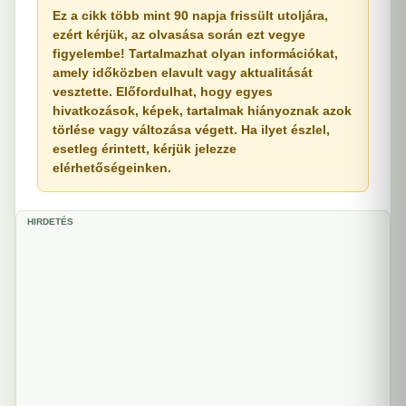
Ez a cikk több mint 90 napja frissült utoljára,
ezért kérjük, az olvasása során ezt vegye
figyelembe! Tartalmazhat olyan információkat,
amely időközben elavult vagy aktualitását
vesztette. Előfordulhat, hogy egyes
hivatkozások, képek, tartalmak hiányoznak azok
törlése vagy változása végett. Ha ilyet észlel,
esetleg érintett, kérjük jelezze
elérhetőségeinken.
HIRDETÉS