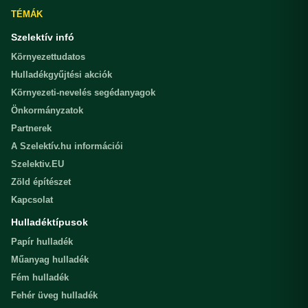
TÉMÁK
Szelektív infó
Környezettudatos
Hulladékgyűjtési akciók
Környezeti-nevelés segédanyagok
Önkormányzatok
Partnerek
A Szelektív.hu információi
Szelektiv.EU
Zöld építészet
Kapcsolat
Hulladéktípusok
Papír hulladék
Műanyag hulladék
Fém hulladék
Fehér üveg hulladék