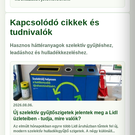
Kapcsolódó cikkek és
tudnivalók
Hasznos háttéranyagok szelektív gyűjtéshez,
leadáshoz és hulladékkezeléshez.
2026.08.06.
Új szelektív gyűjtőszigetek jelentek meg a Lidl
üzleteiben - tudja, mire valók?
Az elmúlt hónapokban egyre több Lidl áruházban tűntek fel új,
modern szelektív hulladékgyűjtő szigetek. A négy különáll...