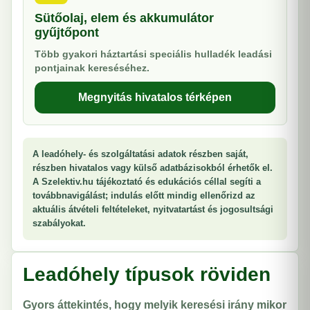
Sütőolaj, elem és akkumulátor
gyűjtőpont
Több gyakori háztartási speciális hulladék leadási
pontjainak kereséséhez.
Megnyitás hivatalos térképen
A leadóhely- és szolgáltatási adatok részben saját,
részben hivatalos vagy külső adatbázisokból érhetők el.
A Szelektiv.hu tájékoztató és edukációs céllal segíti a
továbbnavigálást; indulás előtt mindig ellenőrizd az
aktuális átvételi feltételeket, nyitvatartást és jogosultsági
szabályokat.
Leadóhely típusok röviden
Gyors áttekintés, hogy melyik keresési irány mikor