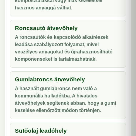
komposztálással vagy más kezeléssel
hasznos anyaggá válhat.
Roncsautó átvevőhely
A roncsautók és kapcsolódó alkatrészek
leadása szabályozott folyamat, mivel
veszélyes anyagokat és újrahasznosítható
komponenseket is tartalmazhatnak.
Gumiabroncs átvevőhely
A használt gumiabroncs nem való a
kommunális hulladékba. A hivatalos
átvevőhelyek segítenek abban, hogy a gumi
kezelése ellenőrzött módon történjen.
Sütőolaj leadóhely