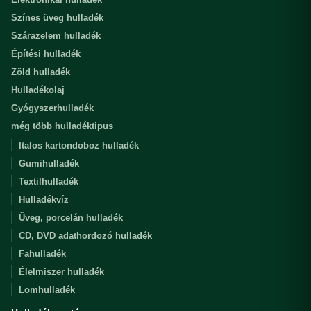
Színes üveg hulladék
Szárazelem hulladék
Építési hulladék
Zöld hulladék
Hulladékolaj
Gyógyszerhulladék
még több hulladéktipus
Italos kartondoboz hulladék
Gumihulladék
Textilhulladék
Hulladékvíz
Üveg, porcelán hulladék
CD, DVD adathordozó hulladék
Fahulladék
Élelmiszer hulladék
Lomhulladék