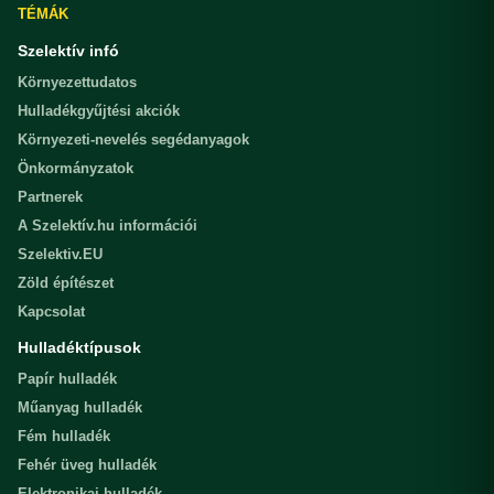
TÉMÁK
Szelektív infó
Környezettudatos
Hulladékgyűjtési akciók
Környezeti-nevelés segédanyagok
Önkormányzatok
Partnerek
A Szelektív.hu információi
Szelektiv.EU
Zöld építészet
Kapcsolat
Hulladéktípusok
Papír hulladék
Műanyag hulladék
Fém hulladék
Fehér üveg hulladék
Elektronikai hulladék