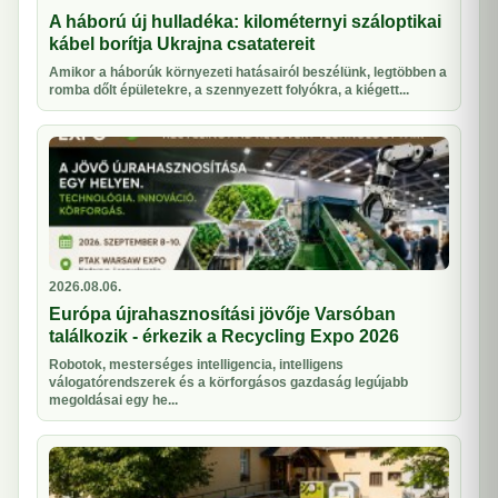
A háború új hulladéka: kilométernyi száloptikai
kábel borítja Ukrajna csatatereit
Amikor a háborúk környezeti hatásairól beszélünk, legtöbben a
romba dőlt épületekre, a szennyezett folyókra, a kiégett...
2026.08.06.
Európa újrahasznosítási jövője Varsóban
találkozik - érkezik a Recycling Expo 2026
Robotok, mesterséges intelligencia, intelligens
válogatórendszerek és a körforgásos gazdaság legújabb
megoldásai egy he...