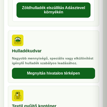
Zöldhulladék elszállítás Adásztevel
környékén
Hulladékudvar
Nagyobb mennyiségű, speciális vagy elkülönítést
igénylő hulladék szabályos leadásához.
Megnyitás hivatalos térképen
Textil gyűjtő konténer