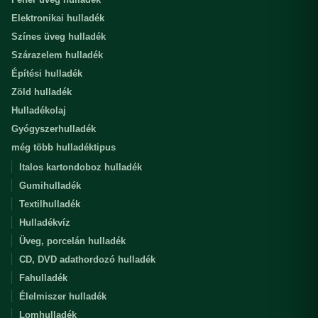
Elektronikai hulladék
Színes üveg hulladék
Szárazelem hulladék
Építési hulladék
Zöld hulladék
Hulladékolaj
Gyógyszerhulladék
még több hulladéktipus
Italos kartondoboz hulladék
Gumihulladék
Textilhulladék
Hulladékvíz
Üveg, porcelán hulladék
CD, DVD adathordozó hulladék
Fahulladék
Élelmiszer hulladék
Lomhulladék