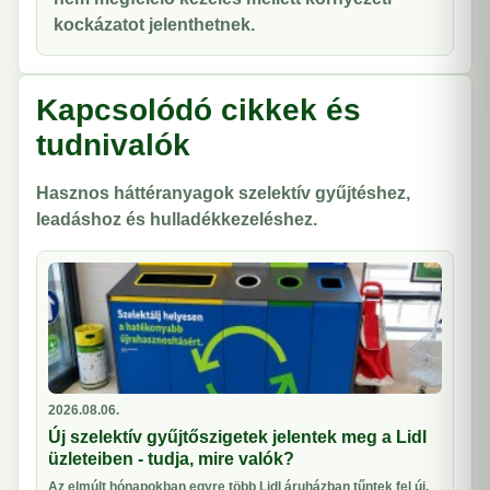
kockázatot jelenthetnek.
Kapcsolódó cikkek és
tudnivalók
Hasznos háttéranyagok szelektív gyűjtéshez,
leadáshoz és hulladékkezeléshez.
2026.08.06.
Új szelektív gyűjtőszigetek jelentek meg a Lidl
üzleteiben - tudja, mire valók?
Az elmúlt hónapokban egyre több Lidl áruházban tűntek fel új,