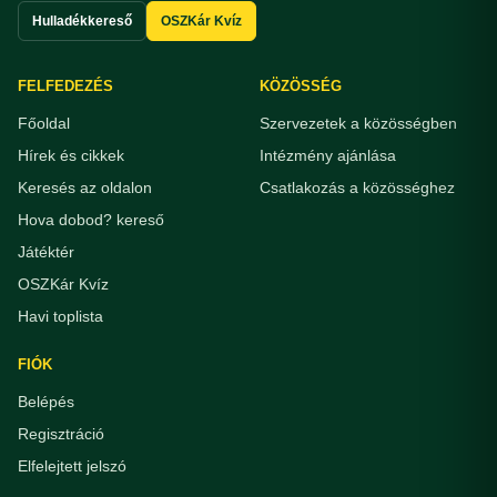
Hulladékkereső
OSZKár Kvíz
FELFEDEZÉS
KÖZÖSSÉG
Főoldal
Szervezetek a közösségben
Hírek és cikkek
Intézmény ajánlása
Keresés az oldalon
Csatlakozás a közösséghez
Hova dobod? kereső
Játéktér
OSZKár Kvíz
Havi toplista
FIÓK
Belépés
Regisztráció
Elfelejtett jelszó