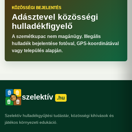
KÖZÖSSÉGI BEJELENTÉS
Adásztevel közösségi
hulladékfigyelő
A szemétkupac nem magánügy. Illegális
hulladék bejelentése fotóval, GPS-koordinátával
vagy település alapján.
szelektív
.hu
Szelektív hulladékgyűjtési tudástár, közösségi kihívások és
játékos környezeti edukáció.