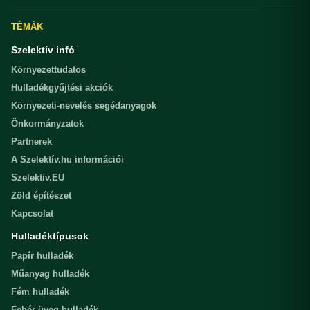
TÉMÁK
Szelektív infó
Környezettudatos
Hulladékgyűjtési akciók
Környezeti-nevelés segédanyagok
Önkormányzatok
Partnerek
A Szelektív.hu információi
Szelektiv.EU
Zöld építészet
Kapcsolat
Hulladéktípusok
Papír hulladék
Műanyag hulladék
Fém hulladék
Fehér üveg hulladék