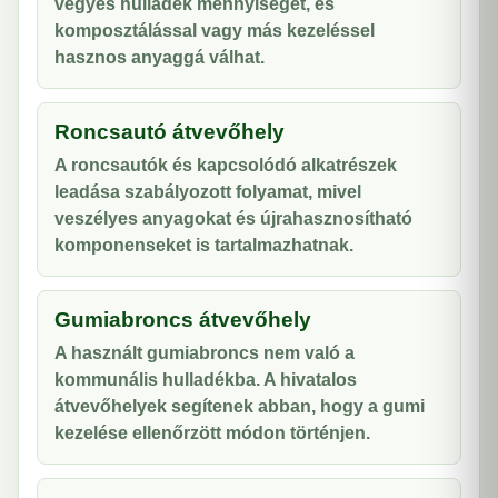
vegyes hulladék mennyiségét, és
komposztálással vagy más kezeléssel
hasznos anyaggá válhat.
Roncsautó átvevőhely
A roncsautók és kapcsolódó alkatrészek
leadása szabályozott folyamat, mivel
veszélyes anyagokat és újrahasznosítható
komponenseket is tartalmazhatnak.
Gumiabroncs átvevőhely
A használt gumiabroncs nem való a
kommunális hulladékba. A hivatalos
átvevőhelyek segítenek abban, hogy a gumi
kezelése ellenőrzött módon történjen.