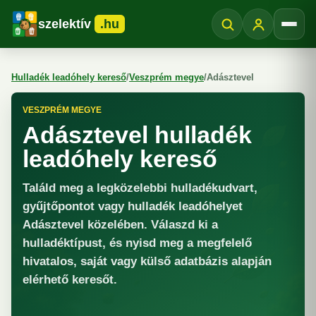
szelektív
.hu
Menü
Hulladék leadóhely kereső
/
Veszprém megye
/
Adásztevel
VESZPRÉM MEGYE
Adásztevel hulladék
leadóhely kereső
Találd meg a legközelebbi hulladékudvart,
gyűjtőpontot vagy hulladék leadóhelyet
Adásztevel közelében. Válaszd ki a
hulladéktípust, és nyisd meg a megfelelő
hivatalos, saját vagy külső adatbázis alapján
elérhető keresőt.