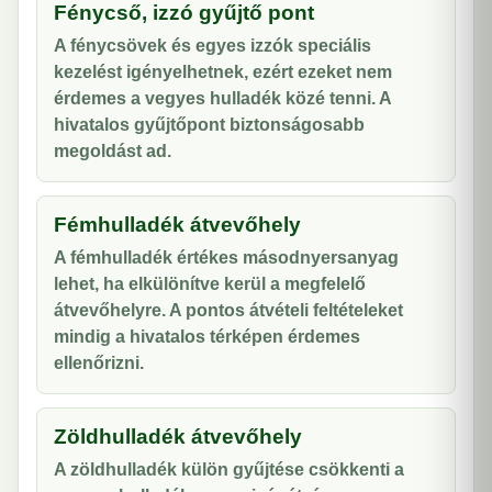
Fénycső, izzó gyűjtő pont
A fénycsövek és egyes izzók speciális
kezelést igényelhetnek, ezért ezeket nem
érdemes a vegyes hulladék közé tenni. A
hivatalos gyűjtőpont biztonságosabb
megoldást ad.
Fémhulladék átvevőhely
A fémhulladék értékes másodnyersanyag
lehet, ha elkülönítve kerül a megfelelő
átvevőhelyre. A pontos átvételi feltételeket
mindig a hivatalos térképen érdemes
ellenőrizni.
Zöldhulladék átvevőhely
A zöldhulladék külön gyűjtése csökkenti a