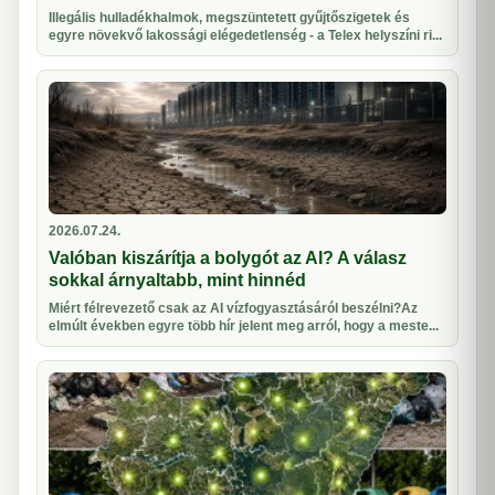
Illegális hulladékhalmok, megszüntetett gyűjtőszigetek és
egyre növekvő lakossági elégedetlenség - a Telex helyszíni ri...
2026.07.24.
Valóban kiszárítja a bolygót az AI? A válasz
sokkal árnyaltabb, mint hinnéd
Miért félrevezető csak az AI vízfogyasztásáról beszélni?Az
elmúlt években egyre több hír jelent meg arról, hogy a meste...