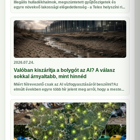
Illegális hulladékhalmok, megszüntetett gyűjtőszigetek és
egyre növekvő lakossági elégedetlenség - a Telex helyszíni ri...
2026.07.24.
Valóban kiszárítja a bolygót az AI? A válasz
sokkal árnyaltabb, mint hinnéd
Miért félrevezető csak az AI vízfogyasztásáról beszélni?Az
elmúlt években egyre több hír jelent meg arról, hogy a meste...