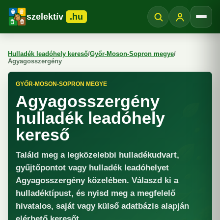
szelektív
.hu
Menü
Hulladék leadóhely kereső
/
Győr-Moson-Sopron megye
/
Agyagosszergény
GYŐR-MOSON-SOPRON MEGYE
Agyagosszergény
hulladék leadóhely
kereső
Találd meg a legközelebbi hulladékudvart,
gyűjtőpontot vagy hulladék leadóhelyet
Agyagosszergény közelében. Válaszd ki a
hulladéktípust, és nyisd meg a megfelelő
hivatalos, saját vagy külső adatbázis alapján
elérhető keresőt.