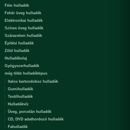
Fém hulladék
Fehér üveg hulladék
Elektronikai hulladék
Színes üveg hulladék
Szárazelem hulladék
Építési hulladék
Zöld hulladék
Hulladékolaj
Gyógyszerhulladék
még több hulladéktipus
Italos kartondoboz hulladék
Gumihulladék
Textilhulladék
Hulladékvíz
Üveg, porcelán hulladék
CD, DVD adathordozó hulladék
Fahulladék