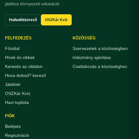
játékos környezeti edukáció.
Hulladékkereső
OSZKár Kvíz
FELFEDEZÉS
KÖZÖSSÉG
Főoldal
Szervezetek a közösségben
Hírek és cikkek
Intézmény ajánlása
Keresés az oldalon
Csatlakozás a közösséghez
Hova dobod? kereső
Játéktér
OSZKár Kvíz
Havi toplista
FIÓK
Belépés
Regisztráció