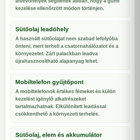
átvevőhelyek segítenek abban, hogy a gumi
kezelése ellenőrzött módon történjen.
Sütőolaj leadóhely
A használt sütőolajat nem szabad lefolyóba
önteni, mert terheli a csatornahálózatot és a
környezetet. Zárt palackban leadva
újrahasznosítható alapanyag lehet.
Mobiltelefon gyűjtőpont
A mobiltelefonok értékes fémeket és külön
kezelést igénylő alkatrészeket
tartalmazhatnak. Elkülönített leadással
csökkenthető a környezeti terhelés.
Sütőolaj, elem és akkumulátor