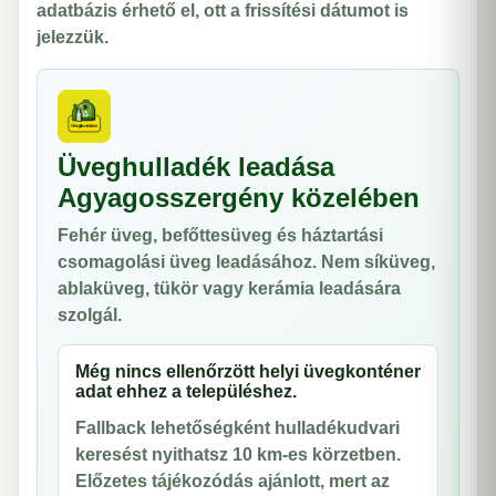
adatbázis érhető el, ott a frissítési dátumot is
jelezzük.
Üveghulladék leadása
Agyagosszergény közelében
Fehér üveg, befőttesüveg és háztartási
csomagolási üveg leadásához. Nem síküveg,
ablaküveg, tükör vagy kerámia leadására
szolgál.
Még nincs ellenőrzött helyi üvegkonténer
adat ehhez a településhez.
Fallback lehetőségként hulladékudvari
keresést nyithatsz 10 km-es körzetben.
Előzetes tájékozódás ajánlott, mert az