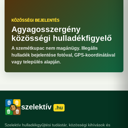
KÖZÖSSÉGI BEJELENTÉS
Agyagosszergény
közösségi hulladékfigyelő
A szemétkupac nem magánügy. Illegális
hulladék bejelentése fotóval, GPS-koordinátával
vagy település alapján.
szelektív
.hu
Szelektív hulladékgyűjtési tudástár, közösségi kihívások és