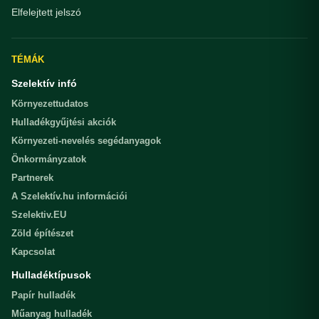
Elfelejtett jelszó
TÉMÁK
Szelektív infó
Környezettudatos
Hulladékgyűjtési akciók
Környezeti-nevelés segédanyagok
Önkormányzatok
Partnerek
A Szelektív.hu információi
Szelektiv.EU
Zöld építészet
Kapcsolat
Hulladéktípusok
Papír hulladék
Műanyag hulladék