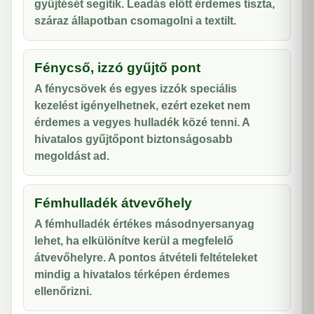
gyűjtését segítik. Leadás előtt érdemes tiszta,
száraz állapotban csomagolni a textilt.
Fénycső, izzó gyűjtő pont
A fénycsövek és egyes izzók speciális
kezelést igényelhetnek, ezért ezeket nem
érdemes a vegyes hulladék közé tenni. A
hivatalos gyűjtőpont biztonságosabb
megoldást ad.
Fémhulladék átvevőhely
A fémhulladék értékes másodnyersanyag
lehet, ha elkülönítve kerül a megfelelő
átvevőhelyre. A pontos átvételi feltételeket
mindig a hivatalos térképen érdemes
ellenőrizni.