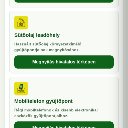
Sütőolaj leadóhely
Használt sütőolaj környezetkímélő
gyűjtőpontjainak megnyitásához.
Megnyitás hivatalos térképen
Mobiltelefon gyűjtőpont
Régi mobiltelefonok és kisebb elektronikai
eszközök gyűjtőpontjaihoz.
Megnyitás hivatalos térképen