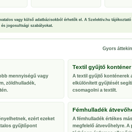
vatalos vagy külső adatbázisokból érhetők el. A Szelektiv.hu tájékoztató 
st és jogosultsági szabályokat.
Gyors áttekin
Textil gyűjtő konténer
yobb mennyiségű vagy
A textil gyűjtő konténerek
m, zöldhulladék,
elkülönített gyűjtését segí
tén.
csomagolni a textilt.
Fémhulladék átvevőh
ényelhetnek, ezért ezeket
A fémhulladék értékes más
talos gyűjtőpont
megfelelő átvevőhelyre. A p