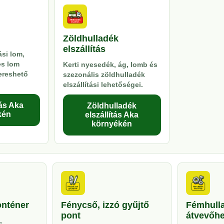
Zöldhulladék
elszállítás
si lom,
es lom
Kerti nyesedék, ág, lomb és
kereshető
szezonális zöldhulladék
elszállítási lehetőségei.
ás Aka
Zöldhulladék
kén
elszállítás Aka
környékén
onténer
Fénycső, izzó gyűjtő
Fémhull
pont
átvevőhe
,