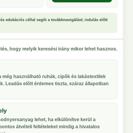
és edukációs céllal segíti a továbbnavigálást; indulás előtt
tés, hogy melyik keresési irány mikor lehet hasznos.
 a még használható ruhák, cipők és lakástextilek
tik. Leadás előtt érdemes tiszta, száraz állapotban
ely
odnyersanyag lehet, ha elkülönítve kerül a
ontos átvételi feltételeket mindig a hivatalos