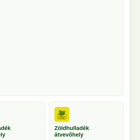
adék
Zöldhulladék
ly
átvevőhely