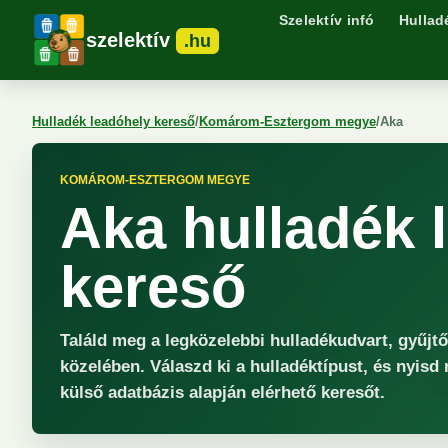
Szelektív infó
Hullad
szelektív
.hu
Hulladék leadóhely kereső
/
Komárom-Esztergom megye
/
Aka
KOMÁROM-ESZTERGOM MEGYE
Aka hulladék 
kereső
Találd meg a legközelebbi hulladékudvart, gyűjt
közelében. Válaszd ki a hulladéktípust, és nyisd
külső adatbázis alapján elérhető keresőt.