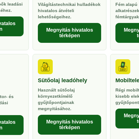
pők leadási
Világítástechnikai hulladékok
Fém alapú 
séhez.
hivatalos átvételi
alkatrésze
lehetőségeihez.
fémtárgyak
vatalos
n
Megnyitás hivatalos
Megnyi
térképen
Sütőolaj leadóhely
Mobiltel
Használt sütőolaj
Régi mobil
környezetkímélő
kisebb ele
tor- és
gyűjtőpontjainak
gyűjtőpont
dási
megnyitásához.
Megnyi
Megnyitás hivatalos
vatalos
térképen
n