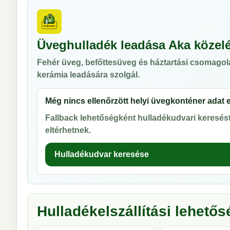
Üveghulladék leadása Aka közel
Fehér üveg, befőttesüveg és háztartási csomagol
kerámia leadására szolgál.
Még nincs ellenőrzött helyi üvegkonténer adat 
Fallback lehetőségként hulladékudvari keresést 
eltérhetnek.
Hulladékudvar keresése
Hulladékelszállítási lehető