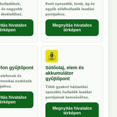
hulladékok,
Kerti nyesedék, lomb, ág és
k és nagyobb
egyéb zöldhulladék leadási
 átvételéhez.
pontjaihoz.
tás hivatalos
Megnyitás hivatalos
térképen
térképen
efon gyűjtőpont
Sütőolaj, elem és
akkumulátor
telefonok és
gyűjtőpont
ktronikai eszközök
jaihoz.
Több gyakori háztartási
speciális hulladék leadási
tás hivatalos
pontjainak kereséséhez.
térképen
Megnyitás hivatalos
térképen