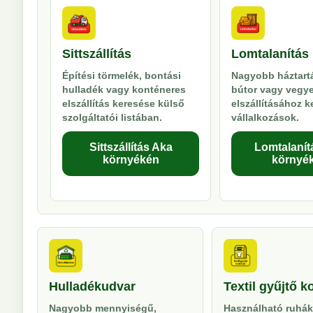
Sittszállítás
Lomtalanítás
Építési törmelék, bontási
Nagyobb háztartá
hulladék vagy konténeres
bútor vagy vegy
elszállítás keresése külső
elszállításához 
szolgáltatói listában.
vállalkozások.
Sittszállítás Aka
Lomtalanít
környékén
környé
Hulladékudvar
Textil gyűjtő k
Nagyobb mennyiségű,
Használható ruhák