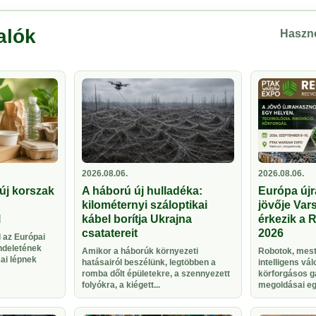
alók
Haszno
2026.08.06.
2026.08.06.
új korszak
A háború új hulladéka:
Európa újr
kilométernyi száloptikai
jövője Vars
l
kábel borítja Ukrajna
érkezik a 
csatatereit
2026
 az Európai
ndeletének
Amikor a háborúk környezeti
Robotok, meste
sai lépnek
hatásairól beszélünk, legtöbben a
intelligens vá
romba dőlt épületekre, a szennyezett
körforgásos g
folyókra, a kiégett...
megoldásai egy