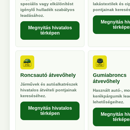
speciális vagy elkülönítést
lakástextilek és ci
igénylő hulladék szabályos
pontjainak keresé
leadásához.
Megnyitás hi
térképe
Megnyitás hivatalos
térképen
Roncsautó átvevőhely
Gumiabroncs
átvevőhely
Járművek és autóalkatrészek
hivatalos átvételi pontjainak
Használt autó-, mo
kereséséhez.
kerékpárgumik lea
lehetőségeihez.
Megnyitás hivatalos
térképen
Megnyitás hi
térképe