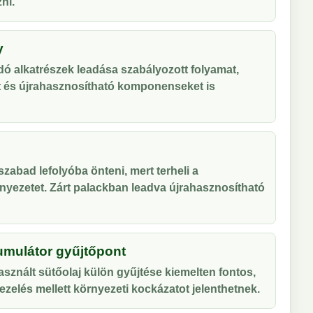
ni.
y
ó alkatrészek leadása szabályozott folyamat,
t és újrahasznosítható komponenseket is
zabad lefolyóba önteni, mert terheli a
nyezetet. Zárt palackban leadva újrahasznosítható
umulátor gyűjtőpont
sznált sütőolaj külön gyűjtése kiemelten fontos,
zelés mellett környezeti kockázatot jelenthetnek.