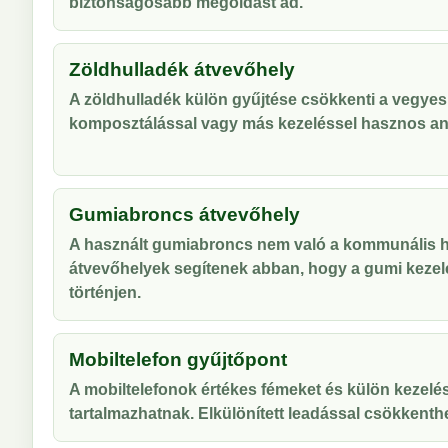
biztonságosabb megoldást ad.
Zöldhulladék átvevőhely
A zöldhulladék külön gyűjtése csökkenti a vegyes
komposztálással vagy más kezeléssel hasznos an
Gumiabroncs átvevőhely
A használt gumiabroncs nem való a kommunális hu
átvevőhelyek segítenek abban, hogy a gumi kezel
történjen.
Mobiltelefon gyűjtőpont
A mobiltelefonok értékes fémeket és külön kezelés
tartalmazhatnak. Elkülönített leadással csökkenthe