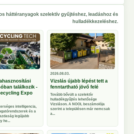
s háttéranyagok szelektív gyűjtéshez, leadáshoz és
hulladékkezeléshez.
2026.08.03.
ahasznosítási
Vizslás újabb lépést tett a
óban találkozik -
fenntartható jövő felé
Recycling Expo
Tovább bővült a szelektív
hulladékgyűjtés lehetősége
Vizsláson. A NOOL beszámolója
rséges intelligencia,
szerint a településen már nemcsak
logatórendszerek és a
a...
azdaság legújabb
 he...