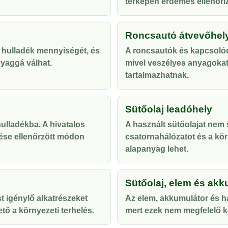
térképen érdemes ellenőriz
Roncsautó átvevőhel
 hulladék mennyiségét, és
A roncsautók és kapcsolód
yaggá válhat.
mivel veszélyes anyagoka
tartalmazhatnak.
Sütőolaj leadóhely
lladékba. A hivatalos
A használt sütőolajat nem s
ése ellenőrzött módon
csatornahálózatot és a kör
alapanyag lehet.
Sütőolaj, elem és akk
t igénylő alkatrészeket
Az elem, akkumulátor és ha
tő a környezeti terhelés.
mert ezek nem megfelelő ke