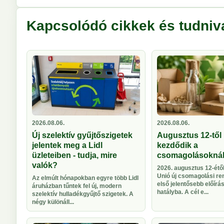
Kapcsolódó cikkek és tudniv
2026.08.06.
2026.08.06.
Új szelektív gyűjtőszigetek
Augusztus 12-től 
jelentek meg a Lidl
kezdődik a
üzleteiben - tudja, mire
csomagolásokná
valók?
2026. augusztus 12-étől
Unió új csomagolási re
Az elmúlt hónapokban egyre több Lidl
első jelentősebb előírá
áruházban tűntek fel új, modern
hatályba. A cél e...
szelektív hulladékgyűjtő szigetek. A
négy különáll...