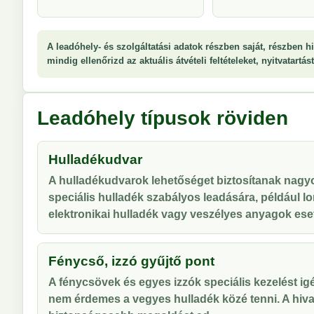
A leadóhely- és szolgáltatási adatok részben saját, részben hi
mindig ellenőrizd az aktuális átvételi feltételeket, nyitvatartá
Leadóhely típusok röviden
Hulladékudvar
A hulladékudvarok lehetőséget biztosítanak nag
speciális hulladék szabályos leadására, például lo
elektronikai hulladék vagy veszélyes anyagok ese
Fénycső, izzó gyűjtő pont
A fénycsövek és egyes izzók speciális kezelést ig
nem érdemes a vegyes hulladék közé tenni. A hiva