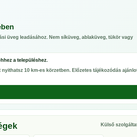
ében
ási üveg leadásához. Nem síküveg, ablaküveg, tükör vagy
ehhez a településhez.
nyithatsz 10 km-es körzetben. Előzetes tájékozódás ajánlot
ségek
Külső szolgáltat