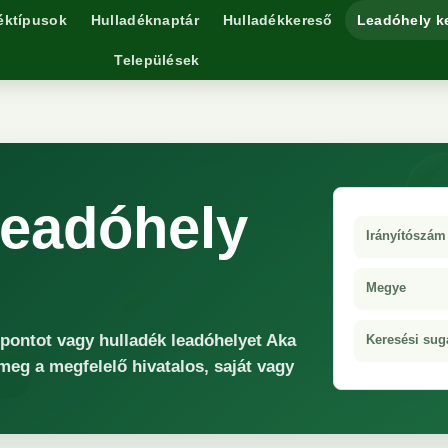
éktípusok
Hulladéknaptár
Hulladékkereső
Leadóhely k
Települések
leadóhely
Irányítószám
Megye
őpontot vagy hulladék leadóhelyet Aka
Keresési sug
 meg a megfelelő hivatalos, saját vagy