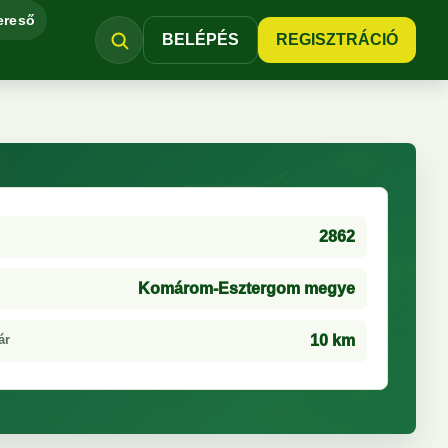
ereső
BELÉPÉS
REGISZTRÁCIÓ
2862
Komárom-Esztergom megye
ár
10 km