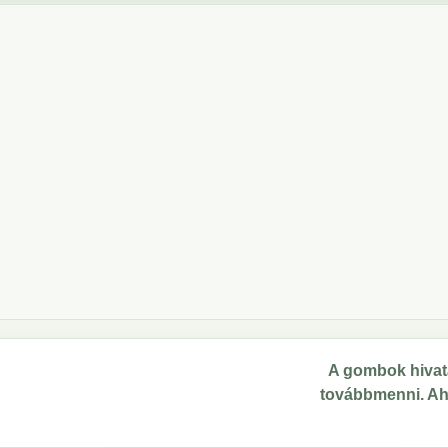
A gombok hivata
továbbmenni. Ahol