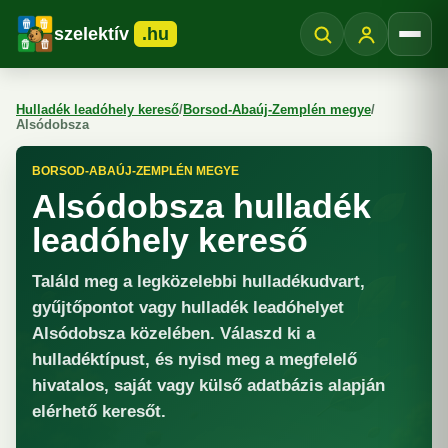
szelektív
.hu
Menü
Hulladék leadóhely kereső
/
Borsod-Abaúj-Zemplén megye
/
Alsódobsza
BORSOD-ABAÚJ-ZEMPLÉN MEGYE
Alsódobsza hulladék
leadóhely kereső
Találd meg a legközelebbi hulladékudvart,
gyűjtőpontot vagy hulladék leadóhelyet
Alsódobsza közelében. Válaszd ki a
hulladéktípust, és nyisd meg a megfelelő
hivatalos, saját vagy külső adatbázis alapján
elérhető keresőt.