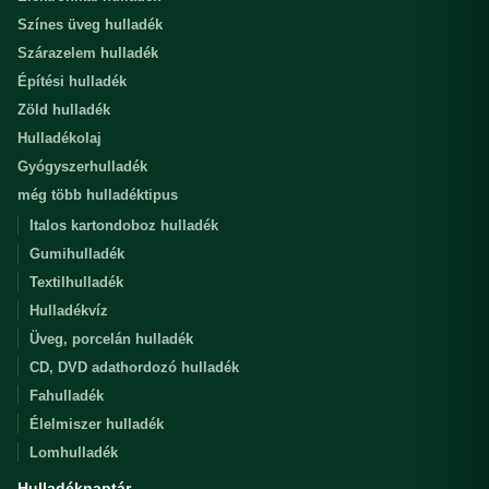
Színes üveg hulladék
Szárazelem hulladék
Építési hulladék
Zöld hulladék
Hulladékolaj
Gyógyszerhulladék
még több hulladéktipus
Italos kartondoboz hulladék
Gumihulladék
Textilhulladék
Hulladékvíz
Üveg, porcelán hulladék
CD, DVD adathordozó hulladék
Fahulladék
Élelmiszer hulladék
Lomhulladék
Hulladéknaptár