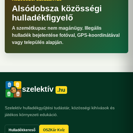
Alsódobsza közösségi
hulladékfigyelő
A szemétkupac nem magánügy. Illegális
hulladék bejelentése fotóval, GPS-koordinátával
vagy település alapján.
szelektív
.hu
Szelektív hulladékgyűjtési tudástár, közösségi kihívások és
játékos környezeti edukáció.
Hulladékkereső
OSZKár Kvíz