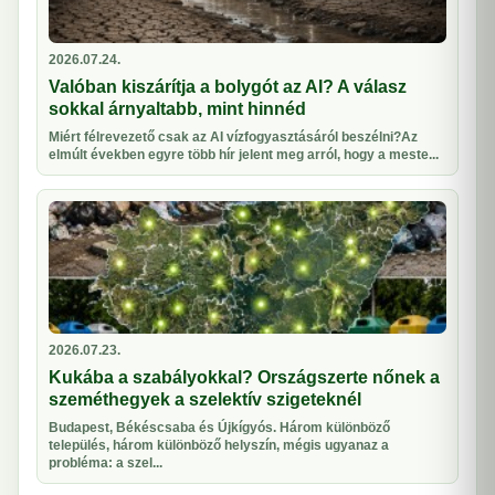
2026.07.24.
Valóban kiszárítja a bolygót az AI? A válasz
sokkal árnyaltabb, mint hinnéd
Miért félrevezető csak az AI vízfogyasztásáról beszélni?Az
elmúlt években egyre több hír jelent meg arról, hogy a meste...
2026.07.23.
Kukába a szabályokkal? Országszerte nőnek a
szeméthegyek a szelektív szigeteknél
Budapest, Békéscsaba és Újkígyós. Három különböző
település, három különböző helyszín, mégis ugyanaz a
probléma: a szel...