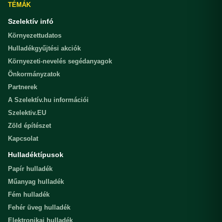
TÉMÁK
Szelektív infó
Környezettudatos
Hulladékgyűjtési akciók
Környezeti-nevelés segédanyagok
Önkormányzatok
Partnerek
A Szelektív.hu információi
Szelektiv.EU
Zöld építészet
Kapcsolat
Hulladéktípusok
Papír hulladék
Műanyag hulladék
Fém hulladék
Fehér üveg hulladék
Elektronikai hulladék