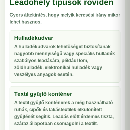
Leadóhely típusok röviden
Gyors áttekintés, hogy melyik keresési irány mikor
lehet hasznos.
Hulladékudvar
A hulladékudvarok lehetőséget biztosítanak
nagyobb mennyiségű vagy speciális hulladék
szabályos leadására, például lom,
zöldhulladék, elektronikai hulladék vagy
veszélyes anyagok esetén.
Textil gyűjtő konténer
A textil gyűjtő konténerek a még használható
ruhák, cipők és lakástextilek elkülönített
gyűjtését segítik. Leadás előtt érdemes tiszta,
száraz állapotban csomagolni a textilt.