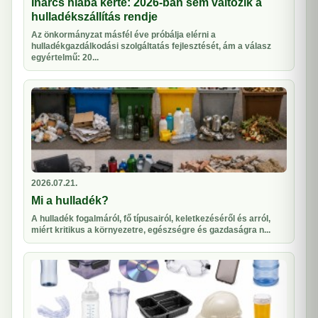
Inárcs hiába kérte: 2026-ban sem változik a
hulladékszállítás rendje
Az önkormányzat másfél éve próbálja elérni a
hulladékgazdálkodási szolgáltatás fejlesztését, ám a válasz
egyértelmű: 20...
2026.07.21.
Mi a hulladék?
A hulladék fogalmáról, fő típusairól, keletkezéséről és arról,
miért kritikus a környezetre, egészségre és gazdaságra n...