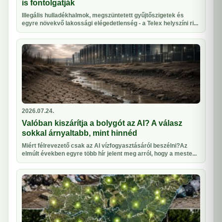
is fontolgatják
Illegális hulladékhalmok, megszüntetett gyűjtőszigetek és
egyre növekvő lakossági elégedetlenség - a Telex helyszíni ri...
2026.07.24.
Valóban kiszárítja a bolygót az AI? A válasz
sokkal árnyaltabb, mint hinnéd
Miért félrevezető csak az AI vízfogyasztásáról beszélni?Az
elmúlt években egyre több hír jelent meg arról, hogy a meste...