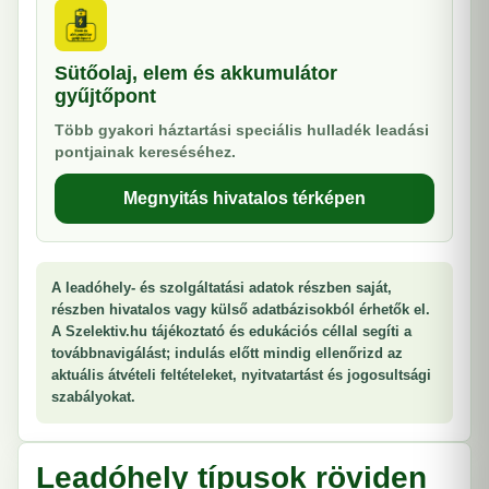
Sütőolaj, elem és akkumulátor
gyűjtőpont
Több gyakori háztartási speciális hulladék leadási
pontjainak kereséséhez.
Megnyitás hivatalos térképen
A leadóhely- és szolgáltatási adatok részben saját,
részben hivatalos vagy külső adatbázisokból érhetők el.
A Szelektiv.hu tájékoztató és edukációs céllal segíti a
továbbnavigálást; indulás előtt mindig ellenőrizd az
aktuális átvételi feltételeket, nyitvatartást és jogosultsági
szabályokat.
Leadóhely típusok röviden