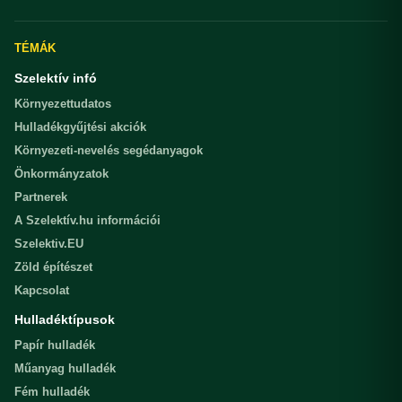
TÉMÁK
Szelektív infó
Környezettudatos
Hulladékgyűjtési akciók
Környezeti-nevelés segédanyagok
Önkormányzatok
Partnerek
A Szelektív.hu információi
Szelektiv.EU
Zöld építészet
Kapcsolat
Hulladéktípusok
Papír hulladék
Műanyag hulladék
Fém hulladék