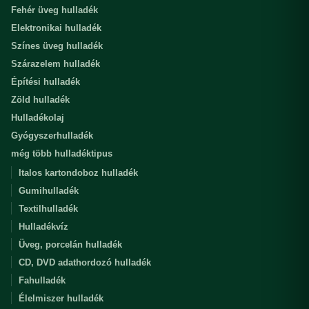
Fehér üveg hulladék
Elektronikai hulladék
Színes üveg hulladék
Szárazelem hulladék
Építési hulladék
Zöld hulladék
Hulladékolaj
Gyógyszerhulladék
még több hulladéktipus
Italos kartondoboz hulladék
Gumihulladék
Textilhulladék
Hulladékvíz
Üveg, porcelán hulladék
CD, DVD adathordozó hulladék
Fahulladék
Élelmiszer hulladék