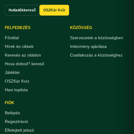
Hulladékkereső
OSZKár Kvíz
FELFEDEZÉS
KÖZÖSSÉG
Főoldal
Szervezetek a közösségben
Hírek és cikkek
Intézmény ajánlása
Keresés az oldalon
Csatlakozás a közösséghez
Hova dobod? kereső
Játéktér
OSZKár Kvíz
Havi toplista
FIÓK
Belépés
Regisztráció
Elfelejtett jelszó