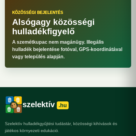
KÖZÖSSÉGI BEJELENTÉS
Alsógagy közösségi
hulladékfigyelő
A szemétkupac nem magánügy. Illegális
hulladék bejelentése fotóval, GPS-koordinátával
vagy település alapján.
szelektív
.hu
Szelektív hulladékgyűjtési tudástár, közösségi kihívások és
játékos környezeti edukáció.