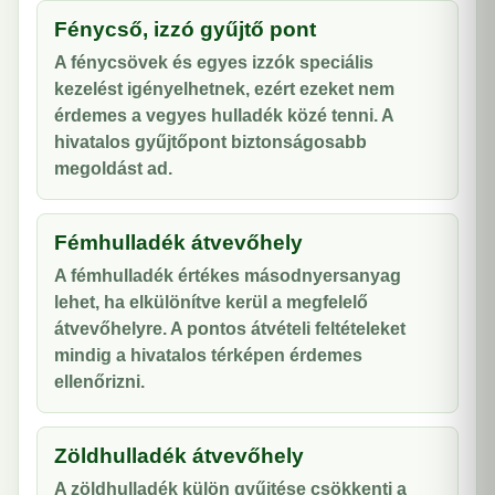
Fénycső, izzó gyűjtő pont
A fénycsövek és egyes izzók speciális
kezelést igényelhetnek, ezért ezeket nem
érdemes a vegyes hulladék közé tenni. A
hivatalos gyűjtőpont biztonságosabb
megoldást ad.
Fémhulladék átvevőhely
A fémhulladék értékes másodnyersanyag
lehet, ha elkülönítve kerül a megfelelő
átvevőhelyre. A pontos átvételi feltételeket
mindig a hivatalos térképen érdemes
ellenőrizni.
Zöldhulladék átvevőhely
A zöldhulladék külön gyűjtése csökkenti a