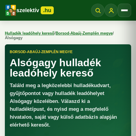
szelektív
.hu
Menü
Hulladék leadóhely kereső
/
Borsod-Abaúj-Zemplén megye
/
Alsógagy
BORSOD-ABAÚJ-ZEMPLÉN MEGYE
Alsógagy hulladék
leadóhely kereső
Találd meg a legközelebbi hulladékudvart,
gyűjtőpontot vagy hulladék leadóhelyet
Alsógagy közelében. Válaszd ki a
hulladéktípust, és nyisd meg a megfelelő
hivatalos, saját vagy külső adatbázis alapján
elérhető keresőt.