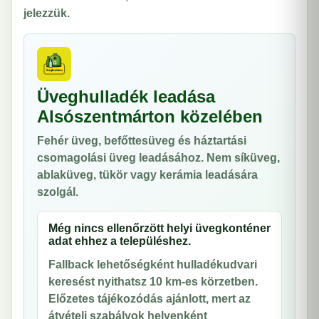
jelezzük.
Üveghulladék leadása
Alsószentmárton közelében
Fehér üveg, befőttesüveg és háztartási
csomagolási üveg leadásához. Nem síküveg,
ablaküveg, tükör vagy kerámia leadására
szolgál.
Még nincs ellenőrzött helyi üvegkonténer
adat ehhez a településhez.
Fallback lehetőségként hulladékudvari
keresést nyithatsz 10 km-es körzetben.
Előzetes tájékozódás ajánlott, mert az
átvételi szabályok helyenként