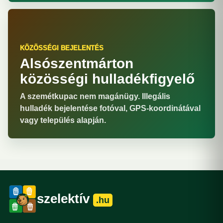
KÖZÖSSÉGI BEJELENTÉS
Alsószentmárton
közösségi hulladékfigyelő
A szemétkupac nem magánügy. Illegális
hulladék bejelentése fotóval, GPS-koordinátával
vagy település alapján.
szelektív
.hu