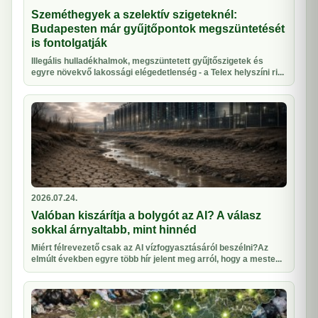
Szeméthegyek a szelektív szigeteknél:
Budapesten már gyűjtőpontok megszüntetését
is fontolgatják
Illegális hulladékhalmok, megszüntetett gyűjtőszigetek és
egyre növekvő lakossági elégedetlenség - a Telex helyszíni ri...
2026.07.24.
Valóban kiszárítja a bolygót az AI? A válasz
sokkal árnyaltabb, mint hinnéd
Miért félrevezető csak az AI vízfogyasztásáról beszélni?Az
elmúlt években egyre több hír jelent meg arról, hogy a meste...