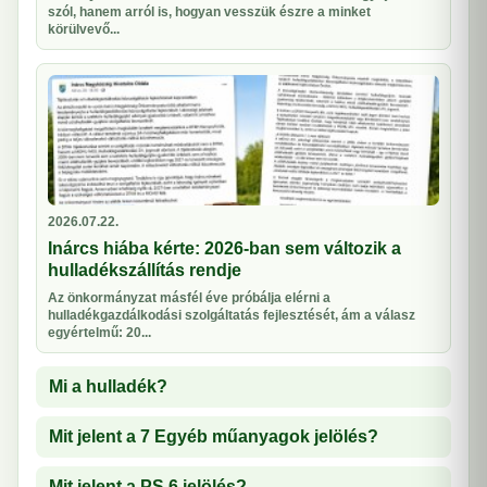
szól, hanem arról is, hogyan vesszük észre a minket
körülvevő...
2026.07.22.
Inárcs hiába kérte: 2026-ban sem változik a
hulladékszállítás rendje
Az önkormányzat másfél éve próbálja elérni a
hulladékgazdálkodási szolgáltatás fejlesztését, ám a válasz
egyértelmű: 20...
Mi a hulladék?
Mit jelent a 7 Egyéb műanyagok jelölés?
Mit jelent a PS 6 jelölés?