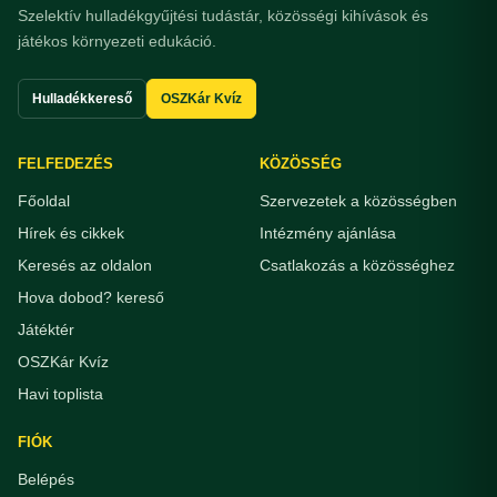
Szelektív hulladékgyűjtési tudástár, közösségi kihívások és
játékos környezeti edukáció.
Hulladékkereső
OSZKár Kvíz
FELFEDEZÉS
KÖZÖSSÉG
Főoldal
Szervezetek a közösségben
Hírek és cikkek
Intézmény ajánlása
Keresés az oldalon
Csatlakozás a közösséghez
Hova dobod? kereső
Játéktér
OSZKár Kvíz
Havi toplista
FIÓK
Belépés