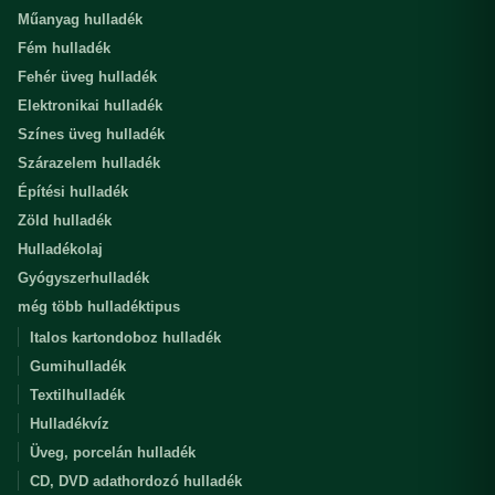
Műanyag hulladék
Fém hulladék
Fehér üveg hulladék
Elektronikai hulladék
Színes üveg hulladék
Szárazelem hulladék
Építési hulladék
Zöld hulladék
Hulladékolaj
Gyógyszerhulladék
még több hulladéktipus
Italos kartondoboz hulladék
Gumihulladék
Textilhulladék
Hulladékvíz
Üveg, porcelán hulladék
CD, DVD adathordozó hulladék