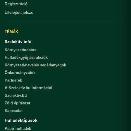
Regisztráció
Elfelejtett jelszó
TÉMÁK
Szelektív infó
Környezettudatos
Hulladékgyűjtési akciók
Környezeti-nevelés segédanyagok
Önkormányzatok
Partnerek
A Szelektív.hu információi
Szelektiv.EU
Zöld építészet
Kapcsolat
Hulladéktípusok
Papír hulladék