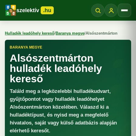
szelektív
.hu
Menü
Hulladék leadóhely kereső
/
Baranya megye
/
Alsószentmárton
BARANYA MEGYE
Alsószentmárton
hulladék leadóhely
kereső
Találd meg a legközelebbi hulladékudvart,
gyűjtőpontot vagy hulladék leadóhelyet
Alsószentmárton közelében. Válaszd ki a
hulladéktípust, és nyisd meg a megfelelő
hivatalos, saját vagy külső adatbázis alapján
elérhető keresőt.