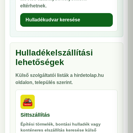
eltérhetnek.
Hulladékudvar keresése
Hulladékelszállítási
lehetőségek
Külső szolgáltatói listák a hirdetolap.hu
oldalon, település szerint.
Sittszállítás
Építési törmelék, bontási hulladék vagy
konténeres elszállítás keresése külső