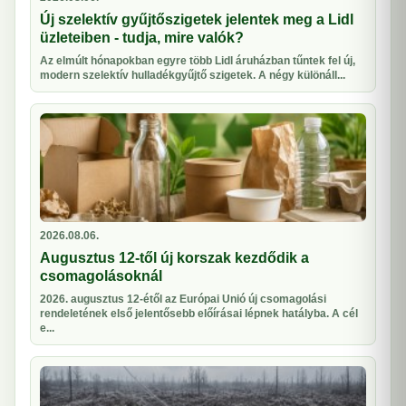
Új szelektív gyűjtőszigetek jelentek meg a Lidl
üzleteiben - tudja, mire valók?
Az elmúlt hónapokban egyre több Lidl áruházban tűntek fel új,
modern szelektív hulladékgyűjtő szigetek. A négy különáll...
2026.08.06.
Augusztus 12-től új korszak kezdődik a
csomagolásoknál
2026. augusztus 12-étől az Európai Unió új csomagolási
rendeletének első jelentősebb előírásai lépnek hatályba. A cél
e...