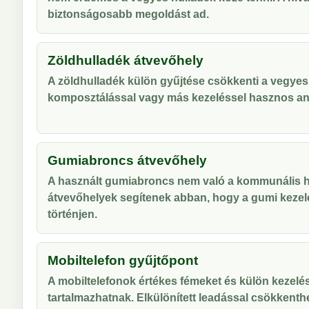
biztonságosabb megoldást ad.
Zöldhulladék átvevőhely
A zöldhulladék külön gyűjtése csökkenti a vegyes
komposztálással vagy más kezeléssel hasznos an
Gumiabroncs átvevőhely
A használt gumiabroncs nem való a kommunális hu
átvevőhelyek segítenek abban, hogy a gumi kezel
történjen.
Mobiltelefon gyűjtőpont
A mobiltelefonok értékes fémeket és külön kezelés
tartalmazhatnak. Elkülönített leadással csökkenthe