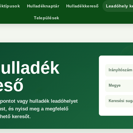
éktípusok
Hulladéknaptár
Hulladékkereső
Leadóhely k
Települések
ulladék
Irányítószám
eső
Megye
őpontot vagy hulladék leadóhelyet
Keresési sug
ust, és nyisd meg a megfelelő
rhető keresőt.