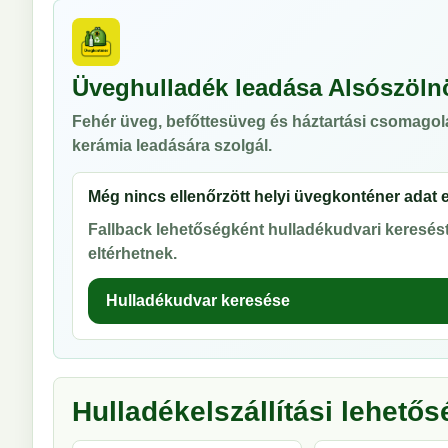
Üveghulladék leadása Alsószöln
Fehér üveg, befőttesüveg és háztartási csomagol
kerámia leadására szolgál.
Még nincs ellenőrzött helyi üvegkonténer adat 
Fallback lehetőségként hulladékudvari keresést 
eltérhetnek.
Hulladékudvar keresése
Hulladékelszállítási lehető