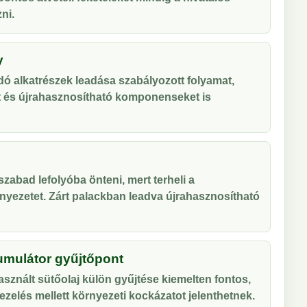
ni.
y
ó alkatrészek leadása szabályozott folyamat,
t és újrahasznosítható komponenseket is
zabad lefolyóba önteni, mert terheli a
nyezetet. Zárt palackban leadva újrahasznosítható
umulátor gyűjtőpont
sznált sütőolaj külön gyűjtése kiemelten fontos,
zelés mellett környezeti kockázatot jelenthetnek.