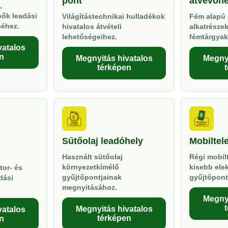
pont
átvevőhe
,
pők leadási
Világítástechnikai hulladékok
Fém alapú 
séhez.
hivatalos átvételi
alkatrésze
lehetőségeihez.
fémtárgyak
vatalos
n
Megnyitás hivatalos
Megnyi
térképen
Sütőolaj leadóhely
Mobiltel
Használt sütőolaj
Régi mobil
környezetkímélő
kisebb ele
tor- és
gyűjtőpontjainak
gyűjtőpont
dási
megnyitásához.
Megnyi
Megnyitás hivatalos
vatalos
térképen
n