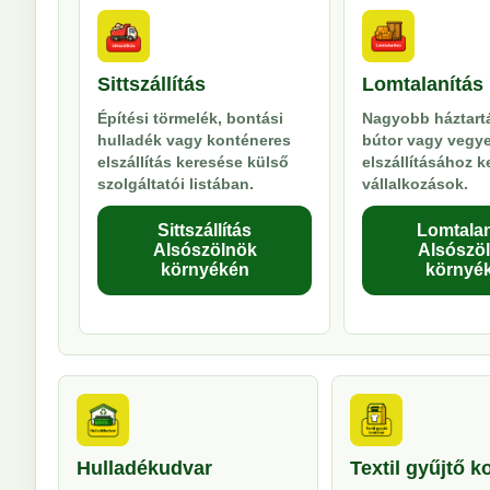
Sittszállítás
Lomtalanítás
Építési törmelék, bontási
Nagyobb háztartá
hulladék vagy konténeres
bútor vagy vegy
elszállítás keresése külső
elszállításához 
szolgáltatói listában.
vállalkozások.
Sittszállítás
Lomtalan
Alsószölnök
Alsószö
környékén
környé
Hulladékudvar
Textil gyűjtő k