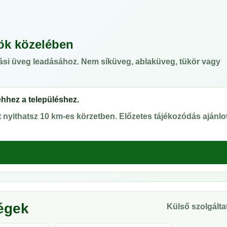
ök közelében
ási üveg leadásához. Nem síküveg, ablaküveg, tükör vagy
ehhez a településhez.
nyithatsz 10 km-es körzetben. Előzetes tájékozódás ajánlot
ségek
Külső szolgáltat