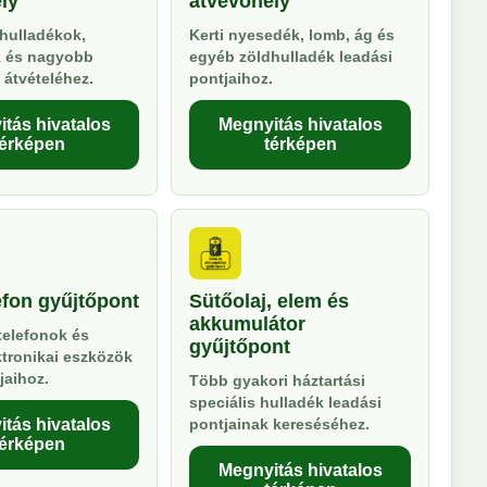
ly
átvevőhely
hulladékok,
Kerti nyesedék, lomb, ág és
k és nagyobb
egyéb zöldhulladék leadási
 átvételéhez.
pontjaihoz.
tás hivatalos
Megnyitás hivatalos
térképen
térképen
efon gyűjtőpont
Sütőolaj, elem és
akkumulátor
telefonok és
gyűjtőpont
ktronikai eszközök
jaihoz.
Több gyakori háztartási
speciális hulladék leadási
tás hivatalos
pontjainak kereséséhez.
térképen
Megnyitás hivatalos