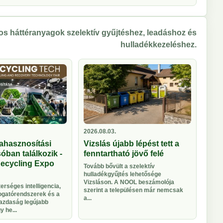
s háttéranyagok szelektív gyűjtéshez, leadáshoz és
hulladékkezeléshez.
2026.08.03.
ahasznosítási
Vizslás újabb lépést tett a
óban találkozik -
fenntartható jövő felé
Recycling Expo
Tovább bővült a szelektív
hulladékgyűjtés lehetősége
Vizsláson. A NOOL beszámolója
rséges intelligencia,
szerint a településen már nemcsak
logatórendszerek és a
a...
azdaság legújabb
 he...