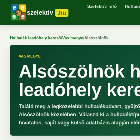
Szelektív infó
Hullad
szelektív
.hu
Hulladék leadóhely kereső
/
Vas megye
/
Alsószölnök
VAS MEGYE
Alsószölnök h
leadóhely ker
Találd meg a legközelebbi hulladékudvart, gyűjt
Alsószölnök közelében. Válaszd ki a hulladéktíp
hivatalos, saját vagy külső adatbázis alapján elé