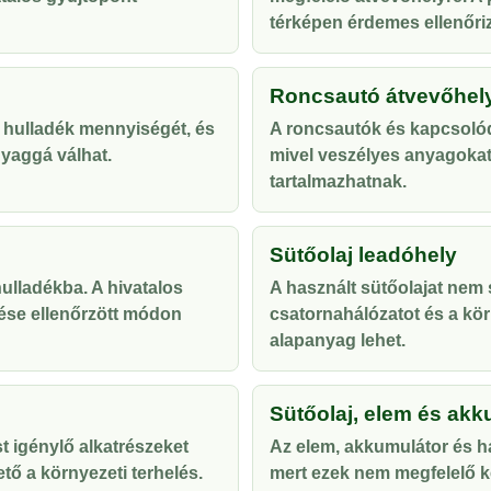
térképen érdemes ellenőriz
Roncsautó átvevőhel
 hulladék mennyiségét, és
A roncsautók és kapcsolód
yaggá válhat.
mivel veszélyes anyagoka
tartalmazhatnak.
Sütőolaj leadóhely
lladékba. A hivatalos
A használt sütőolajat nem s
ése ellenőrzött módon
csatornahálózatot és a kör
alapanyag lehet.
Sütőolaj, elem és akk
t igénylő alkatrészeket
Az elem, akkumulátor és ha
tő a környezeti terhelés.
mert ezek nem megfelelő ke