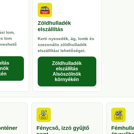
Zöldhulladék
elszállítás
si lom,
es lom
Kerti nyesedék, ág, lomb és
kereshető
szezonális zöldhulladék
elszállítási lehetőségei.
ítás
Zöldhulladék
lnök
elszállítás
kén
Alsószölnök
környékén
onténer
Fénycső, izzó gyűjtő
Fémhull