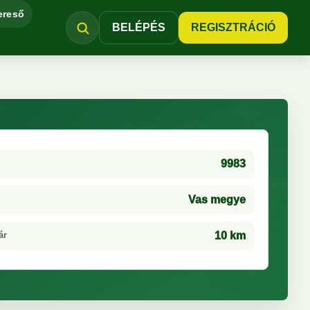
ereső
BELÉPÉS
REGISZTRÁCIÓ
9983
Vas megye
ár
10 km