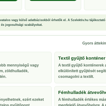
vatalos vagy külső adatbázisokból érhetők el. A Szelektiv.hu tájékoztató 
st és jogosultsági szabályokat.
Gyors áttekin
Textil gyűjtő konténer
yobb mennyiségű vagy
A textil gyűjtő konténerek
m, zöldhulladék,
elkülönített gyűjtését segí
tén.
csomagolni a textilt.
Fémhulladék átvevőh
ényelhetnek, ezért ezeket
A fémhulladék értékes más
talos gyűjtőpont
megfelelő átvevőhelyre. A p