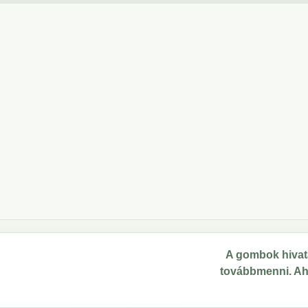
A gombok hivata
továbbmenni. Ahol