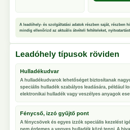
A leadóhely- és szolgáltatási adatok részben saját, részben hi
mindig ellenőrizd az aktuális átvételi feltételeket, nyitvatartá
Leadóhely típusok röviden
Hulladékudvar
A hulladékudvarok lehetőséget biztosítanak nag
speciális hulladék szabályos leadására, például lo
elektronikai hulladék vagy veszélyes anyagok ese
Fénycső, izzó gyűjtő pont
A fénycsövek és egyes izzók speciális kezelést ig
nem érdemes a vegyes hulladék közé tenni. A hiva