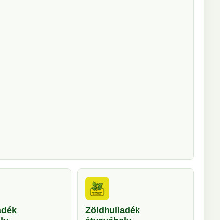
adék
Zöldhulladék