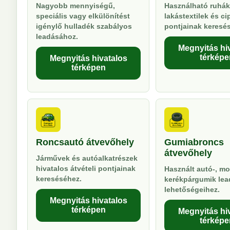
Nagyobb mennyiségű,
Használható ruhák
speciális vagy elkülönítést
lakástextilek és ci
igénylő hulladék szabályos
pontjainak keresé
leadásához.
Megnyitás hi
térképe
Megnyitás hivatalos
térképen
Roncsautó átvevőhely
Gumiabroncs
átvevőhely
Járművek és autóalkatrészek
hivatalos átvételi pontjainak
Használt autó-, mo
kereséséhez.
kerékpárgumik lea
lehetőségeihez.
Megnyitás hivatalos
térképen
Megnyitás hi
térképe