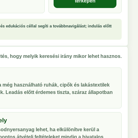
térképen
és edukációs céllal segíti a továbbnavigálást; indulás előtt
tés, hogy melyik keresési irány mikor lehet hasznos.
 a még használható ruhák, cipők és lakástextilek
tik. Leadás előtt érdemes tiszta, száraz állapotban
ely
odnyersanyag lehet, ha elkülönítve kerül a
ontos átvételi feltételeket mindig a hivatalos