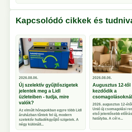
Kapcsolódó cikkek és tudniv
2026.08.06.
2026.08.06.
Új szelektív gyűjtőszigetek
Augusztus 12-től 
jelentek meg a Lidl
kezdődik a
üzleteiben - tudja, mire
csomagolásokná
valók?
2026. augusztus 12-étől
Unió új csomagolási re
Az elmúlt hónapokban egyre több Lidl
első jelentősebb előírá
áruházban tűntek fel új, modern
hatályba. A cél e...
szelektív hulladékgyűjtő szigetek. A
négy különáll...