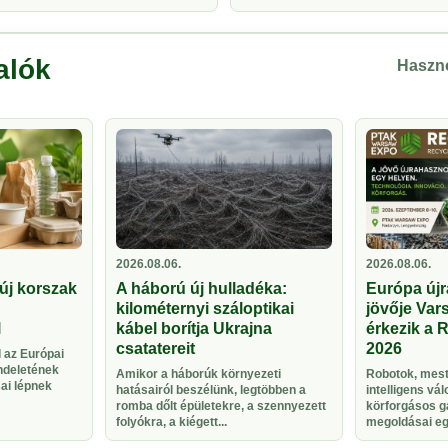
alók
Haszno
2026.08.06.
2026.08.06.
új korszak
A háború új hulladéka:
Európa újr
kilométernyi száloptikai
jövője Vars
l
kábel borítja Ukrajna
érkezik a 
csatatereit
2026
 az Európai
ndeletének
Amikor a háborúk környezeti
Robotok, meste
sai lépnek
hatásairól beszélünk, legtöbben a
intelligens vá
romba dőlt épületekre, a szennyezett
körforgásos g
folyókra, a kiégett...
megoldásai egy