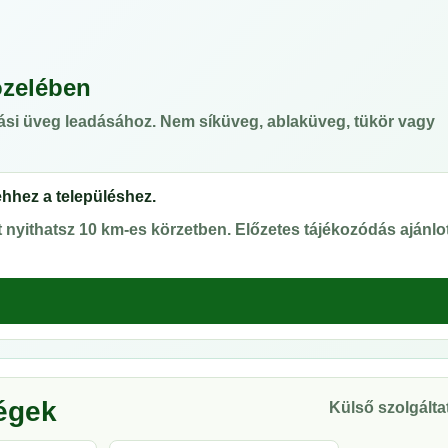
özelében
ási üveg leadásához. Nem síküveg, ablaküveg, tükör vagy
ehhez a településhez.
nyithatsz 10 km-es körzetben. Előzetes tájékozódás ajánlot
ségek
Külső szolgáltat