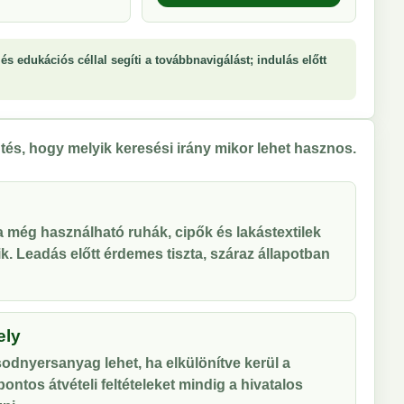
és edukációs céllal segíti a továbbnavigálást; indulás előtt
tés, hogy melyik keresési irány mikor lehet hasznos.
 a még használható ruhák, cipők és lakástextilek
tik. Leadás előtt érdemes tiszta, száraz állapotban
ely
odnyersanyag lehet, ha elkülönítve kerül a
ontos átvételi feltételeket mindig a hivatalos