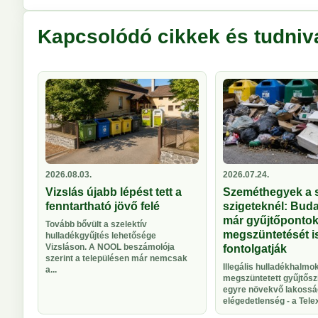
Kapcsolódó cikkek és tudniv
2026.08.03.
2026.07.24.
Vizslás újabb lépést tett a
Szeméthegyek a s
fenntartható jövő felé
szigeteknél: Bud
már gyűjtőponto
Tovább bővült a szelektív
megszüntetését i
hulladékgyűjtés lehetősége
Vizsláson. A NOOL beszámolója
fontolgatják
szerint a településen már nemcsak
Illegális hulladékhalmok
a...
megszüntetett gyűjtősz
egyre növekvő lakossá
elégedetlenség - a Telex 