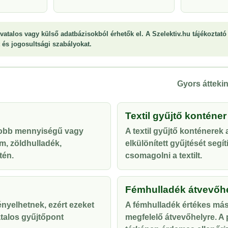
vatalos vagy külső adatbázisokból érhetők el. A Szelektiv.hu tájékoztató 
st és jogosultsági szabályokat.
Gyors áttekin
Textil gyűjtő konténer
yobb mennyiségű vagy
A textil gyűjtő konténerek
m, zöldhulladék,
elkülönített gyűjtését segí
tén.
csomagolni a textilt.
Fémhulladék átvevőh
ényelhetnek, ezért ezeket
A fémhulladék értékes más
talos gyűjtőpont
megfelelő átvevőhelyre. A p