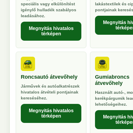
speciális vagy elkülönítést
lakástextilek és ci
igénylő hulladék szabályos
pontjainak keresé
leadásához.
Megnyitás hi
térképe
Megnyitás hivatalos
térképen
Roncsautó átvevőhely
Gumiabroncs
átvevőhely
Járművek és autóalkatrészek
hivatalos átvételi pontjainak
Használt autó-, mo
kereséséhez.
kerékpárgumik lea
lehetőségeihez.
Megnyitás hivatalos
térképen
Megnyitás hi
térképe