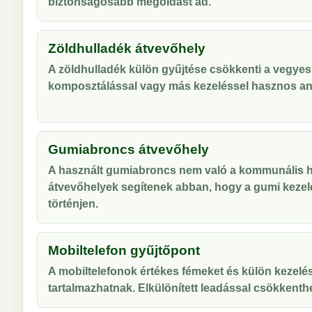
biztonságosabb megoldást ad.
Zöldhulladék átvevőhely
A zöldhulladék külön gyűjtése csökkenti a vegyes
komposztálással vagy más kezeléssel hasznos an
Gumiabroncs átvevőhely
A használt gumiabroncs nem való a kommunális hu
átvevőhelyek segítenek abban, hogy a gumi kezel
történjen.
Mobiltelefon gyűjtőpont
A mobiltelefonok értékes fémeket és külön kezelés
tartalmazhatnak. Elkülönített leadással csökkenthe