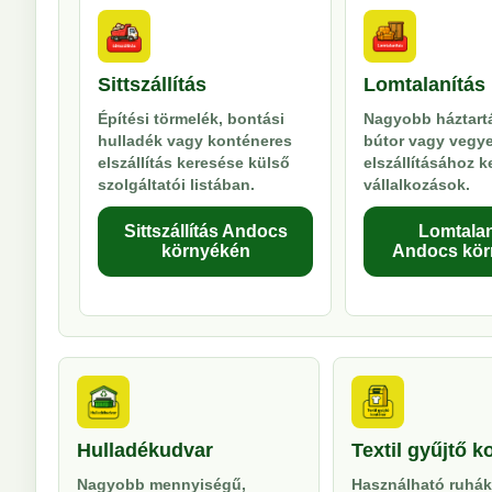
Sittszállítás
Lomtalanítás
Építési törmelék, bontási
Nagyobb háztartá
hulladék vagy konténeres
bútor vagy vegy
elszállítás keresése külső
elszállításához 
szolgáltatói listában.
vállalkozások.
Sittszállítás Andocs
Lomtalan
környékén
Andocs kör
Hulladékudvar
Textil gyűjtő k
Nagyobb mennyiségű,
Használható ruhák