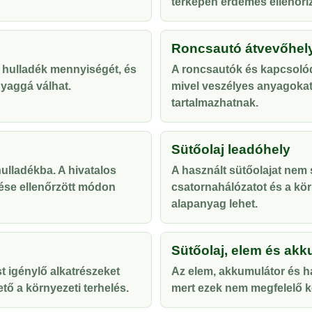
térképen érdemes ellenőriz
Roncsautó átvevőhel
 hulladék mennyiségét, és
A roncsautók és kapcsolód
yaggá válhat.
mivel veszélyes anyagoka
tartalmazhatnak.
Sütőolaj leadóhely
lladékba. A hivatalos
A használt sütőolajat nem s
ése ellenőrzött módon
csatornahálózatot és a kör
alapanyag lehet.
Sütőolaj, elem és akk
t igénylő alkatrészeket
Az elem, akkumulátor és ha
tő a környezeti terhelés.
mert ezek nem megfelelő ke