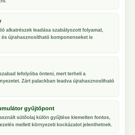
ni.
y
ó alkatrészek leadása szabályozott folyamat,
t és újrahasznosítható komponenseket is
zabad lefolyóba önteni, mert terheli a
nyezetet. Zárt palackban leadva újrahasznosítható
umulátor gyűjtőpont
sznált sütőolaj külön gyűjtése kiemelten fontos,
zelés mellett környezeti kockázatot jelenthetnek.