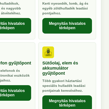
hulladékok,
Kerti nyesedék, lomb, ág és
k és nagyobb
egyéb zöldhulladék leadási
 átvételéhez.
pontjaihoz.
tás hivatalos
Megnyitás hivatalos
térképen
térképen
efon gyűjtőpont
Sütőolaj, elem és
akkumulátor
telefonok és
gyűjtőpont
ktronikai eszközök
jaihoz.
Több gyakori háztartási
speciális hulladék leadási
tás hivatalos
pontjainak kereséséhez.
térképen
Megnyitás hivatalos
térképen