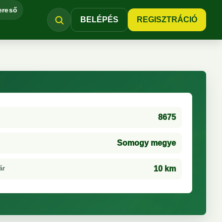
ereső
BELÉPÉS
REGISZTRÁCIÓ
8675
Somogy megye
ár
10 km