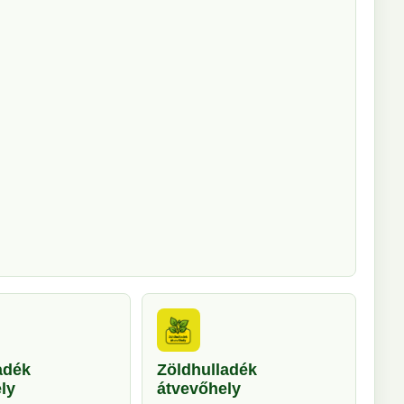
adék
Zöldhulladék
ly
átvevőhely