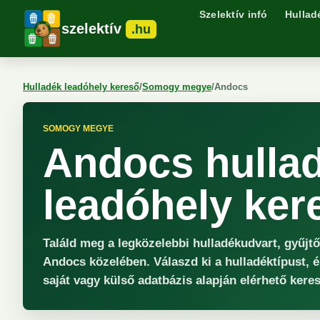
Szelektív infó
Hullad
szelektív
.hu
Hulladék leadóhely kereső
/
Somogy megye
/
Andocs
SOMOGY MEGYE
Andocs hulla
leadóhely ker
Találd meg a legközelebbi hulladékudvart, gyűjt
Andocs közelében. Válaszd ki a hulladéktípust, é
saját vagy külső adatbázis alapján elérhető keres