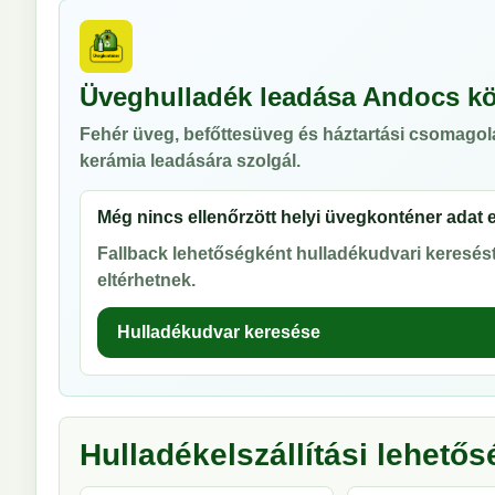
Üveghulladék leadása Andocs k
Fehér üveg, befőttesüveg és háztartási csomagol
kerámia leadására szolgál.
Még nincs ellenőrzött helyi üvegkonténer adat 
Fallback lehetőségként hulladékudvari keresést 
eltérhetnek.
Hulladékudvar keresése
Hulladékelszállítási lehető