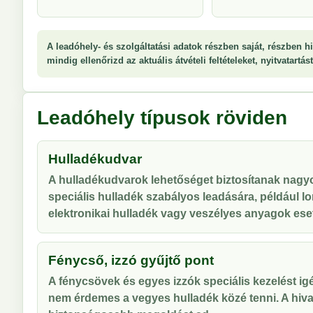
A leadóhely- és szolgáltatási adatok részben saját, részben hi
mindig ellenőrizd az aktuális átvételi feltételeket, nyitvatartá
Leadóhely típusok röviden
Hulladékudvar
A hulladékudvarok lehetőséget biztosítanak nag
speciális hulladék szabályos leadására, például lo
elektronikai hulladék vagy veszélyes anyagok ese
Fénycső, izzó gyűjtő pont
A fénycsövek és egyes izzók speciális kezelést ig
nem érdemes a vegyes hulladék közé tenni. A hiva