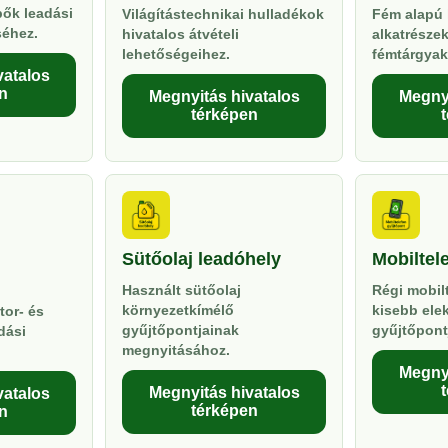
pők leadási
Világítástechnikai hulladékok
Fém alapú 
séhez.
hivatalos átvételi
alkatrésze
lehetőségeihez.
fémtárgyak
vatalos
n
Megnyitás hivatalos
Megnyi
térképen
Sütőolaj leadóhely
Mobiltel
Használt sütőolaj
Régi mobil
környezetkímélő
kisebb ele
tor- és
gyűjtőpontjainak
gyűjtőpont
dási
megnyitásához.
Megnyi
Megnyitás hivatalos
vatalos
térképen
n