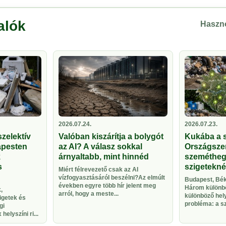
alók
Haszno
2026.07.24.
2026.07.23.
zelektív
Valóban kiszárítja a bolygót
Kukába a 
apesten
az AI? A válasz sokkal
Országsze
k
árnyaltabb, mint hinnéd
szeméthegy
s
szigetekné
Miért félrevezető csak az AI
vízfogyasztásáról beszélni?Az elmúlt
Budapest, Bék
években egyre több hír jelent meg
Három különbö
,
arról, hogy a meste...
különböző hel
igetek és
probléma: a sze
gi
helyszíni ri...