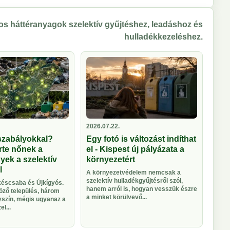
s háttéranyagok szelektív gyűjtéshez, leadáshoz és
hulladékkezeléshez.
2026.07.22.
szabályokkal?
Egy fotó is változást indíthat
rte nőnek a
el - Kispest új pályázata a
ek a szelektív
környezetért
l
A környezetvédelem nemcsak a
szelektív hulladékgyűjtésről szól,
éscsaba és Újkígyós.
hanem arról is, hogyan vesszük észre
ző település, három
a minket körülvevő...
yszín, mégis ugyanaz a
l...