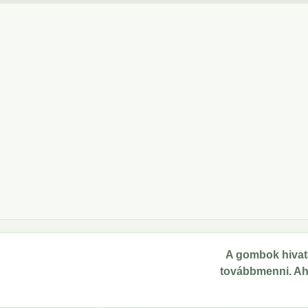
A gombok hivata
továbbmenni. Ahol