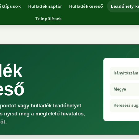
éktípusok
Hulladéknaptár
Hulladékkereső
Leadóhely k
Települések
dék
Irányítószám
eső
Megye
őpontot vagy hulladék leadóhelyet
Keresési sug
s nyisd meg a megfelelő hivatalos,
őt.