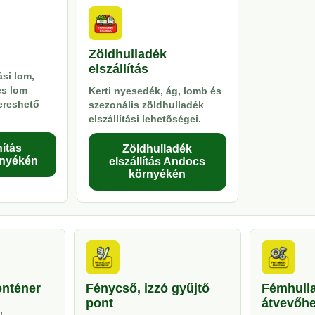
Zöldhulladék
elszállítás
si lom,
es lom
Kerti nyesedék, ág, lomb és
kereshető
szezonális zöldhulladék
elszállítási lehetőségei.
ítás
Zöldhulladék
nyékén
elszállítás Andocs
környékén
onténer
Fénycső, izzó gyűjtő
Fémhull
pont
átvevőhe
,