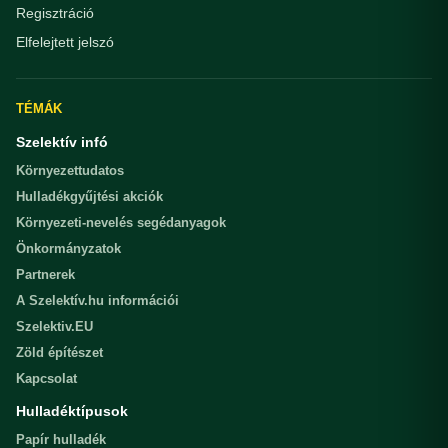
Regisztráció
Elfelejtett jelszó
TÉMÁK
Szelektív infó
Környezettudatos
Hulladékgyűjtési akciók
Környezeti-nevelés segédanyagok
Önkormányzatok
Partnerek
A Szelektív.hu információi
Szelektiv.EU
Zöld építészet
Kapcsolat
Hulladéktípusok
Papír hulladék