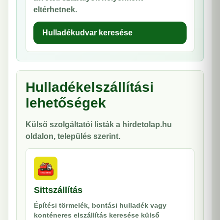
eltérhetnek.
Hulladékudvar keresése
Hulladékelszállítási
lehetőségek
Külső szolgáltatói listák a hirdetolap.hu
oldalon, település szerint.
Sittszállítás
Építési törmelék, bontási hulladék vagy
konténeres elszállítás keresése külső