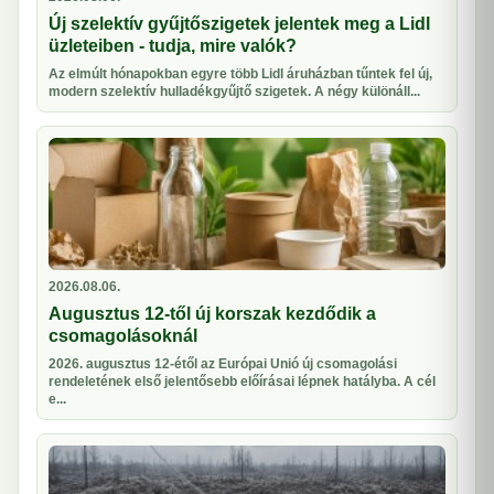
Új szelektív gyűjtőszigetek jelentek meg a Lidl
üzleteiben - tudja, mire valók?
Az elmúlt hónapokban egyre több Lidl áruházban tűntek fel új,
modern szelektív hulladékgyűjtő szigetek. A négy különáll...
2026.08.06.
Augusztus 12-től új korszak kezdődik a
csomagolásoknál
2026. augusztus 12-étől az Európai Unió új csomagolási
rendeletének első jelentősebb előírásai lépnek hatályba. A cél
e...