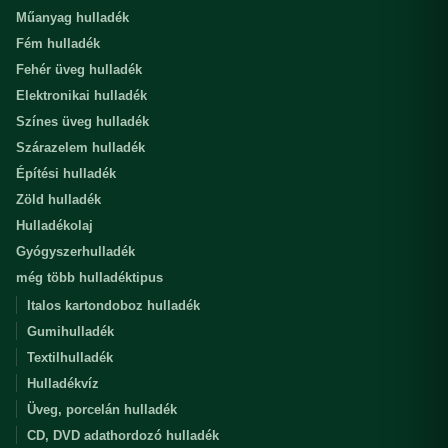
Műanyag hulladék
Fém hulladék
Fehér üveg hulladék
Elektronikai hulladék
Színes üveg hulladék
Szárazelem hulladék
Építési hulladék
Zöld hulladék
Hulladékolaj
Gyógyszerhulladék
még több hulladéktipus
Italos kartondoboz hulladék
Gumihulladék
Textilhulladék
Hulladékvíz
Üveg, porcelán hulladék
CD, DVD adathordozó hulladék