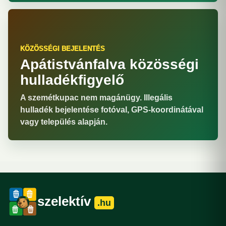
KÖZÖSSÉGI BEJELENTÉS
Apátistvánfalva közösségi
hulladékfigyelő
A szemétkupac nem magánügy. Illegális
hulladék bejelentése fotóval, GPS-koordinátával
vagy település alapján.
szelektív
.hu