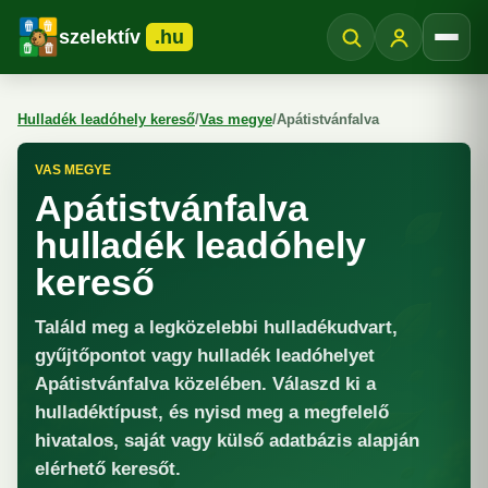
szelektív
.hu
Menü
Hulladék leadóhely kereső
/
Vas megye
/
Apátistvánfalva
VAS MEGYE
Apátistvánfalva
hulladék leadóhely
kereső
Találd meg a legközelebbi hulladékudvart,
gyűjtőpontot vagy hulladék leadóhelyet
Apátistvánfalva közelében. Válaszd ki a
hulladéktípust, és nyisd meg a megfelelő
hivatalos, saját vagy külső adatbázis alapján
elérhető keresőt.