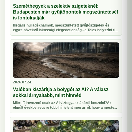
Szeméthegyek a szelektív szigeteknél:
Budapesten már gyűjtőpontok megszüntetését
is fontolgatják
Illegális hulladékhalmok, megszüntetett gyűjtőszigetek és
egyre növekvő lakossági elégedetlenség - a Telex helyszíni ri...
2026.07.24.
Valóban kiszárítja a bolygót az AI? A válasz
sokkal árnyaltabb, mint hinnéd
Miért félrevezető csak az AI vízfogyasztásáról beszélni?Az
elmúlt években egyre több hír jelent meg arról, hogy a meste...