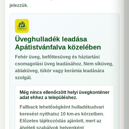
jelezzük.
Üveghulladék leadása
Apátistvánfalva közelében
Fehér üveg, befőttesüveg és háztartási
csomagolási üveg leadásához. Nem síküveg,
ablaküveg, tükör vagy kerámia leadására
szolgál.
Még nincs ellenőrzött helyi üvegkonténer
adat ehhez a településhez.
Fallback lehetőségként hulladékudvari
keresést nyithatsz 10 km-es körzetben.
Előzetes tájékozódás ajánlott, mert az
átvételi szabályok helyenként