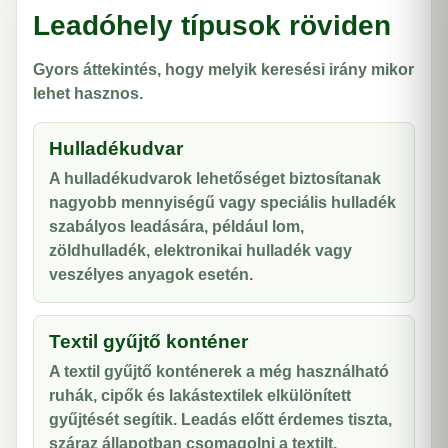
Leadóhely típusok röviden
Gyors áttekintés, hogy melyik keresési irány mikor
lehet hasznos.
Hulladékudvar
A hulladékudvarok lehetőséget biztosítanak
nagyobb mennyiségű vagy speciális hulladék
szabályos leadására, például lom,
zöldhulladék, elektronikai hulladék vagy
veszélyes anyagok esetén.
Textil gyűjtő konténer
A textil gyűjtő konténerek a még használható
ruhák, cipők és lakástextilek elkülönített
gyűjtését segítik. Leadás előtt érdemes tiszta,
száraz állapotban csomagolni a textilt.