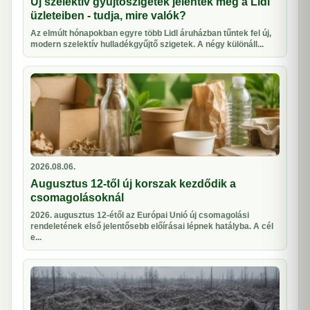
Új szelektív gyűjtőszigetek jelentek meg a Lidl
üzleteiben - tudja, mire valók?
Az elmúlt hónapokban egyre több Lidl áruházban tűntek fel új,
modern szelektív hulladékgyűjtő szigetek. A négy különáll...
2026.08.06.
Augusztus 12-től új korszak kezdődik a
csomagolásoknál
2026. augusztus 12-étől az Európai Unió új csomagolási
rendeletének első jelentősebb előírásai lépnek hatályba. A cél
e...