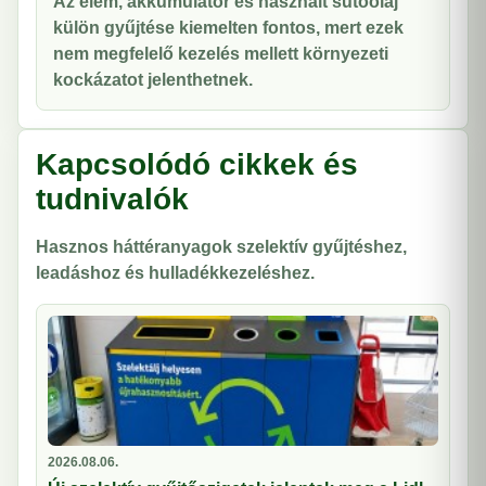
Az elem, akkumulátor és használt sütőolaj
külön gyűjtése kiemelten fontos, mert ezek
nem megfelelő kezelés mellett környezeti
kockázatot jelenthetnek.
Kapcsolódó cikkek és
tudnivalók
Hasznos háttéranyagok szelektív gyűjtéshez,
leadáshoz és hulladékkezeléshez.
2026.08.06.