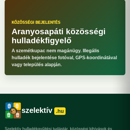
KÖZÖSSÉGI BEJELENTÉS
Aranyosapáti közösségi
hulladékfigyelő
A szemétkupac nem magánügy. Illegális
hulladék bejelentése fotóval, GPS-koordinátával
vagy település alapján.
szelektív
.hu
Szelektív hulladékgyűjtési tudástár, közösségi kihívások és