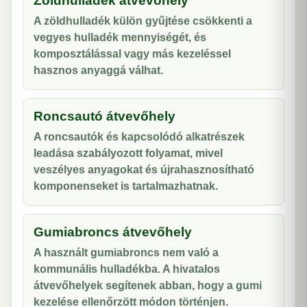
Zöldhulladék átvevőhely
A zöldhulladék külön gyűjtése csökkenti a
vegyes hulladék mennyiségét, és
komposztálással vagy más kezeléssel
hasznos anyaggá válhat.
Roncsautó átvevőhely
A roncsautók és kapcsolódó alkatrészek
leadása szabályozott folyamat, mivel
veszélyes anyagokat és újrahasznosítható
komponenseket is tartalmazhatnak.
Gumiabroncs átvevőhely
A használt gumiabroncs nem való a
kommunális hulladékba. A hivatalos
átvevőhelyek segítenek abban, hogy a gumi
kezelése ellenőrzött módon történjen.