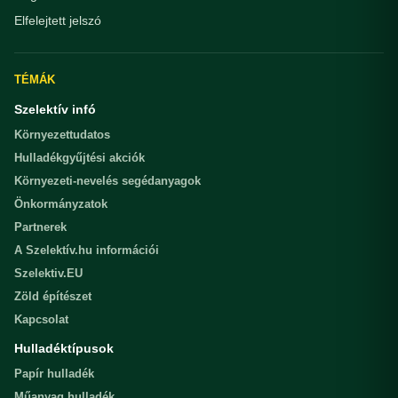
Elfelejtett jelszó
TÉMÁK
Szelektív infó
Környezettudatos
Hulladékgyűjtési akciók
Környezeti-nevelés segédanyagok
Önkormányzatok
Partnerek
A Szelektív.hu információi
Szelektiv.EU
Zöld építészet
Kapcsolat
Hulladéktípusok
Papír hulladék
Műanyag hulladék