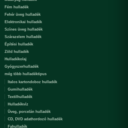
Fém hulladék
Fehér üveg hulladék
Elektronikai hulladék
Színes üveg hulladék
Szárazelem hulladék
Építési hulladék
Zöld hulladék
Hulladékolaj
Gyógyszerhulladék
még több hulladéktipus
Italos kartondoboz hulladék
Gumihulladék
Textilhulladék
Hulladékvíz
Üveg, porcelán hulladék
CD, DVD adathordozó hulladék
Fahulladék