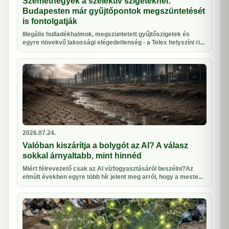
Szeméthegyek a szelektív szigeteknél:
Budapesten már gyűjtőpontok megszüntetését
is fontolgatják
Illegális hulladékhalmok, megszüntetett gyűjtőszigetek és
egyre növekvő lakossági elégedetlenség - a Telex helyszíni ri...
2026.07.24.
Valóban kiszárítja a bolygót az AI? A válasz
sokkal árnyaltabb, mint hinnéd
Miért félrevezető csak az AI vízfogyasztásáról beszélni?Az
elmúlt években egyre több hír jelent meg arról, hogy a meste...