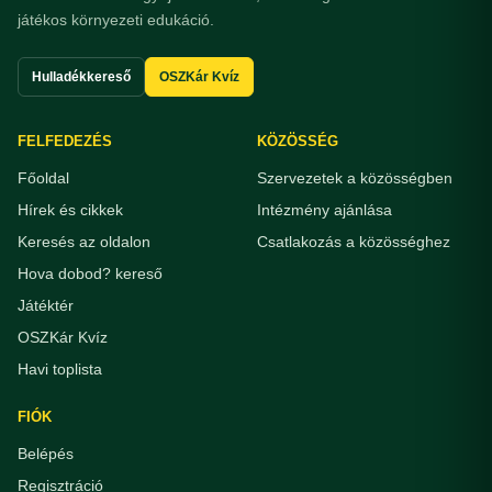
játékos környezeti edukáció.
Hulladékkereső
OSZKár Kvíz
FELFEDEZÉS
KÖZÖSSÉG
Főoldal
Szervezetek a közösségben
Hírek és cikkek
Intézmény ajánlása
Keresés az oldalon
Csatlakozás a közösséghez
Hova dobod? kereső
Játéktér
OSZKár Kvíz
Havi toplista
FIÓK
Belépés
Regisztráció