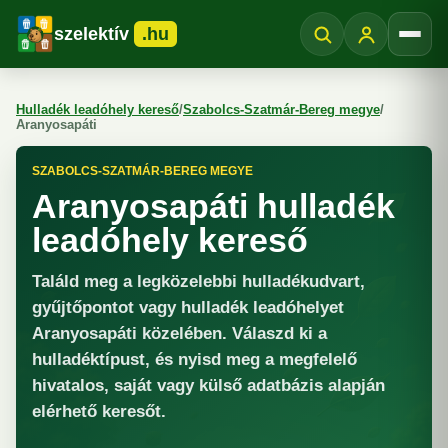
szelektív
.hu
Menü
Hulladék leadóhely kereső
/
Szabolcs-Szatmár-Bereg megye
/
Aranyosapáti
SZABOLCS-SZATMÁR-BEREG MEGYE
Aranyosapáti hulladék
leadóhely kereső
Találd meg a legközelebbi hulladékudvart,
gyűjtőpontot vagy hulladék leadóhelyet
Aranyosapáti közelében. Válaszd ki a
hulladéktípust, és nyisd meg a megfelelő
hivatalos, saját vagy külső adatbázis alapján
elérhető keresőt.