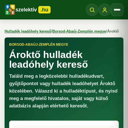
szelektív
.hu
Menü
Hulladék leadóhely kereső
/
Borsod-Abaúj-Zemplén megye
/
Ároktő
BORSOD-ABAÚJ-ZEMPLÉN MEGYE
Ároktő hulladék
leadóhely kereső
Találd meg a legközelebbi hulladékudvart,
gyűjtőpontot vagy hulladék leadóhelyet Ároktő
közelében. Válaszd ki a hulladéktípust, és nyisd
meg a megfelelő hivatalos, saját vagy külső
adatbázis alapján elérhető keresőt.