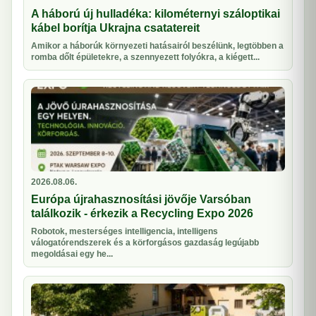
A háború új hulladéka: kilométernyi száloptikai
kábel borítja Ukrajna csatatereit
Amikor a háborúk környezeti hatásairól beszélünk, legtöbben a
romba dőlt épületekre, a szennyezett folyókra, a kiégett...
2026.08.06.
Európa újrahasznosítási jövője Varsóban
találkozik - érkezik a Recycling Expo 2026
Robotok, mesterséges intelligencia, intelligens
válogatórendszerek és a körforgásos gazdaság legújabb
megoldásai egy he...