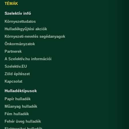
TÉMÁK
Szelektív infó
Környezettudatos
Hulladékgyűjtési akciók
Környezeti-nevelés segédanyagok
Önkormányzatok
Partnerek
A Szelektív.hu információi
Szelektiv.EU
Zöld építészet
Kapcsolat
Hulladéktípusok
Papír hulladék
Műanyag hulladék
Fém hulladék
Fehér üveg hulladék
Elektronikai hulladék