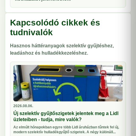
Kapcsolódó cikkek és
tudnivalók
Hasznos háttéranyagok szelektív gyűjtéshez,
leadáshoz és hulladékkezeléshez.
2026.08.06.
Új szelektív gyűjtőszigetek jelentek meg a Lidl
üzleteiben - tudja, mire valók?
Az elmúlt hónapokban egyre több Lidl áruházban tűntek fel új,
modern szelektív hulladékgyűjtő szigetek. A négy különáll...