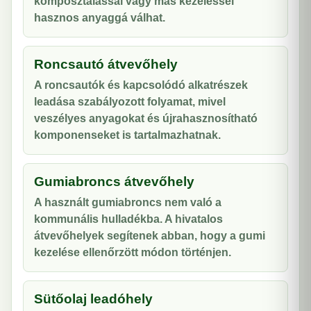
komposztálással vagy más kezeléssel
hasznos anyaggá válhat.
Roncsautó átvevőhely
A roncsautók és kapcsolódó alkatrészek
leadása szabályozott folyamat, mivel
veszélyes anyagokat és újrahasznosítható
komponenseket is tartalmazhatnak.
Gumiabroncs átvevőhely
A használt gumiabroncs nem való a
kommunális hulladékba. A hivatalos
átvevőhelyek segítenek abban, hogy a gumi
kezelése ellenőrzött módon történjen.
Sütőolaj leadóhely