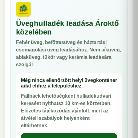
Üveghulladék leadása Ároktő
közelében
Fehér üveg, befőttesüveg és háztartási
csomagolási üveg leadásához. Nem síküveg,
ablaküveg, tükör vagy kerámia leadására
szolgál.
Még nincs ellenőrzött helyi üvegkonténer
adat ehhez a településhez.
Fallback lehetőségként hulladékudvari
keresést nyithatsz 10 km-es körzetben.
Előzetes tájékozódás ajánlott, mert az
átvételi szabályok helyenként
eltérhetnek.