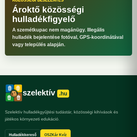
KÖZÖSSÉGI BEJELENTÉS
Ároktő közösségi
hulladékfigyelő
A szemétkupac nem magánügy. Illegális
hulladék bejelentése fotóval, GPS-koordinátával
vagy település alapján.
szelektív
.hu
Szelektív hulladékgyűjtési tudástár, közösségi kihívások és
játékos környezeti edukáció.
Hulladékkereső
OSZKár Kvíz