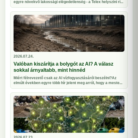
egyre növekvő lakossági elégedetlenség - a Telex helyszíni ri...
2026.07.24.
Valóban kiszárítja a bolygót az AI? A válasz
sokkal árnyaltabb, mint hinnéd
Miért félrevezető csak az AI vízfogyasztásáról beszélni?Az
elmúlt években egyre több hír jelent meg arról, hogy a meste...
2026.07.23.