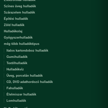
Színes üveg hulladék
Szárazelem hulladék
Építési hulladék
Zöld hulladék
Hulladékolaj
Gyógyszerhulladék
még több hulladéktipus
Italos kartondoboz hulladék
Gumihulladék
Textilhulladék
Hulladékvíz
Üveg, porcelán hulladék
CD, DVD adathordozó hulladék
Fahulladék
Élelmiszer hulladék
Lomhulladék