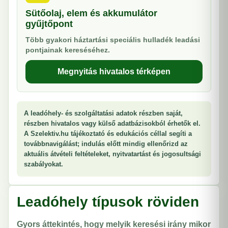
Sütőolaj, elem és akkumulátor
gyűjtőpont
Több gyakori háztartási speciális hulladék leadási
pontjainak kereséséhez.
Megnyitás hivatalos térképen
A leadóhely- és szolgáltatási adatok részben saját,
részben hivatalos vagy külső adatbázisokból érhetők el.
A Szelektiv.hu tájékoztató és edukációs céllal segíti a
továbbnavigálást; indulás előtt mindig ellenőrizd az
aktuális átvételi feltételeket, nyitvatartást és jogosultsági
szabályokat.
Leadóhely típusok röviden
Gyors áttekintés, hogy melyik keresési irány mikor