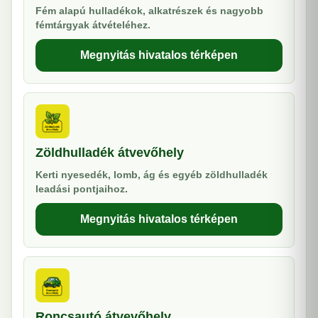
Fém alapú hulladékok, alkatrészek és nagyobb
fémtárgyak átvételéhez.
Megnyitás hivatalos térképen
Zöldhulladék átvevőhely
Kerti nyesedék, lomb, ág és egyéb zöldhulladék
leadási pontjaihoz.
Megnyitás hivatalos térképen
Roncsautó átvevőhely