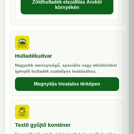
Zöldhulladék elszállítás Ároktő
környékén
Hulladékudvar
Nagyobb mennyiségű, speciális vagy elkülönítést
igénylő hulladék szabályos leadásához.
Megnyitás hivatalos térképen
Textil gyűjtő konténer