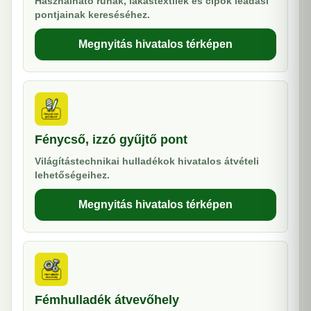
Használható ruhák, lakástextilek és cipők leadási
pontjainak kereséséhez.
Megnyitás hivatalos térképen
Fénycső, izzó gyűjtő pont
Világítástechnikai hulladékok hivatalos átvételi
lehetőségeihez.
Megnyitás hivatalos térképen
Fémhulladék átvevőhely