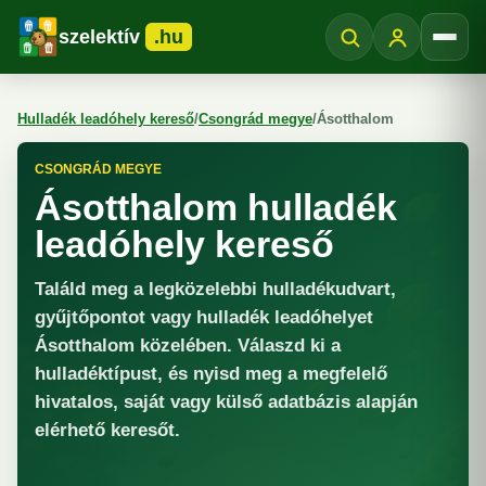
szelektív
.hu
Menü
Hulladék leadóhely kereső
/
Csongrád megye
/
Ásotthalom
CSONGRÁD MEGYE
Ásotthalom hulladék
leadóhely kereső
Találd meg a legközelebbi hulladékudvart,
gyűjtőpontot vagy hulladék leadóhelyet
Ásotthalom közelében. Válaszd ki a
hulladéktípust, és nyisd meg a megfelelő
hivatalos, saját vagy külső adatbázis alapján
elérhető keresőt.