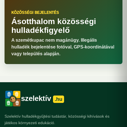
KÖZÖSSÉGI BEJELENTÉS
Ásotthalom közösségi
hulladékfigyelő
A szemétkupac nem magánügy. Illegális
hulladék bejelentése fotóval, GPS-koordinátával
vagy település alapján.
szelektív
.hu
Szelektív hulladékgyűjtési tudástár, közösségi kihívások és
játékos környezeti edukáció.