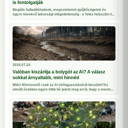
is fontolgatják
Illegális hulladékhalmok, megszüntetett gyűjtőszigetek és
egyre növekvő lakossági elégedetlenség - a Telex helyszíni ri...
2026.07.24.
Valóban kiszárítja a bolygót az AI? A válasz
sokkal árnyaltabb, mint hinnéd
Miért félrevezető csak az AI vízfogyasztásáról beszélni?Az
elmúlt években egyre több hír jelent meg arról, hogy a meste...