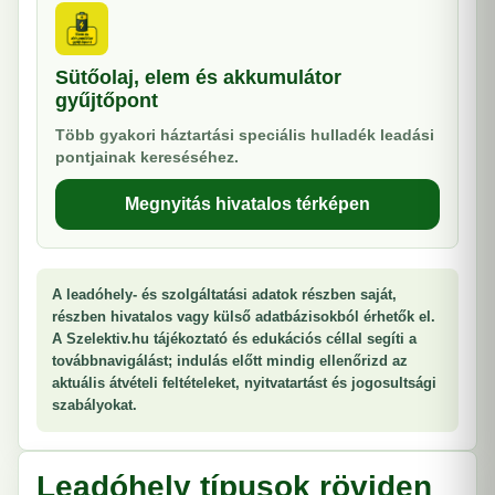
Sütőolaj, elem és akkumulátor
gyűjtőpont
Több gyakori háztartási speciális hulladék leadási
pontjainak kereséséhez.
Megnyitás hivatalos térképen
A leadóhely- és szolgáltatási adatok részben saját,
részben hivatalos vagy külső adatbázisokból érhetők el.
A Szelektiv.hu tájékoztató és edukációs céllal segíti a
továbbnavigálást; indulás előtt mindig ellenőrizd az
aktuális átvételi feltételeket, nyitvatartást és jogosultsági
szabályokat.
Leadóhely típusok röviden