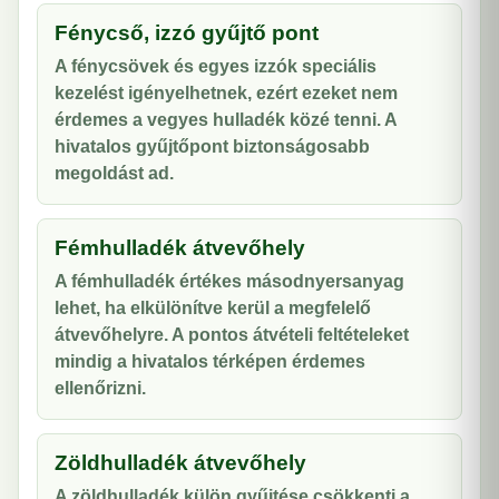
Fénycső, izzó gyűjtő pont
A fénycsövek és egyes izzók speciális
kezelést igényelhetnek, ezért ezeket nem
érdemes a vegyes hulladék közé tenni. A
hivatalos gyűjtőpont biztonságosabb
megoldást ad.
Fémhulladék átvevőhely
A fémhulladék értékes másodnyersanyag
lehet, ha elkülönítve kerül a megfelelő
átvevőhelyre. A pontos átvételi feltételeket
mindig a hivatalos térképen érdemes
ellenőrizni.
Zöldhulladék átvevőhely
A zöldhulladék külön gyűjtése csökkenti a