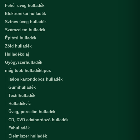
Fehér üveg hulladék
Elektronikai hulladék
Színes üveg hulladék
Szárazelem hulladék
Építési hulladék
Zöld hulladék
Hulladékolaj
Gyógyszerhulladék
még több hulladéktipus
Italos kartondoboz hulladék
Gumihulladék
Textilhulladék
Hulladékvíz
Üveg, porcelán hulladék
CD, DVD adathordozó hulladék
Fahulladék
Élelmiszer hulladék