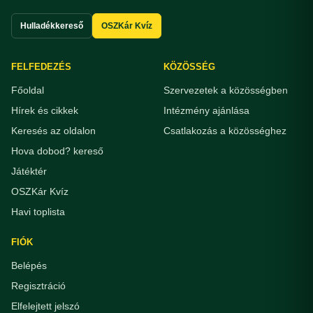
Hulladékkereső
OSZKár Kvíz
FELFEDEZÉS
KÖZÖSSÉG
Főoldal
Szervezetek a közösségben
Hírek és cikkek
Intézmény ajánlása
Keresés az oldalon
Csatlakozás a közösséghez
Hova dobod? kereső
Játéktér
OSZKár Kvíz
Havi toplista
FIÓK
Belépés
Regisztráció
Elfelejtett jelszó