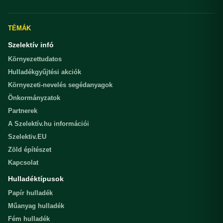
TÉMÁK
Szelektív infó
Környezettudatos
Hulladékgyűjtési akciók
Környezeti-nevelés segédanyagok
Önkormányzatok
Partnerek
A Szelektív.hu információi
Szelektiv.EU
Zöld építészet
Kapcsolat
Hulladéktípusok
Papír hulladék
Műanyag hulladék
Fém hulladék