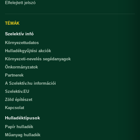
Elfelejtett jelszó
TÉMÁK
Szelektív infó
Környezettudatos
Hulladékgyűjtési akciók
Környezeti-nevelés segédanyagok
Önkormányzatok
Partnerek
A Szelektív.hu információi
Szelektiv.EU
Zöld építészet
Kapcsolat
Hulladéktípusok
Papír hulladék
Műanyag hulladék