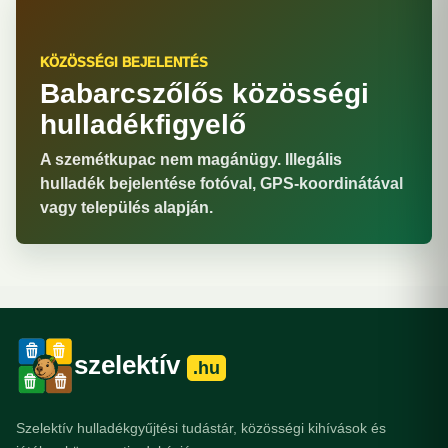
KÖZÖSSÉGI BEJELENTÉS
Babarcszőlős közösségi
hulladékfigyelő
A szemétkupac nem magánügy. Illegális
hulladék bejelentése fotóval, GPS-koordinátával
vagy település alapján.
szelektív
.hu
Szelektív hulladékgyűjtési tudástár, közösségi kihívások és