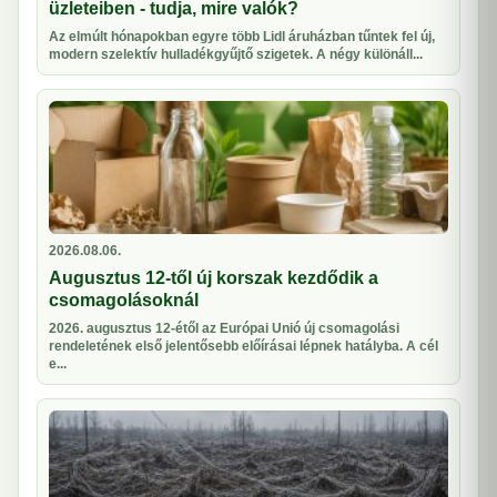
üzleteiben - tudja, mire valók?
Az elmúlt hónapokban egyre több Lidl áruházban tűntek fel új,
modern szelektív hulladékgyűjtő szigetek. A négy különáll...
2026.08.06.
Augusztus 12-től új korszak kezdődik a
csomagolásoknál
2026. augusztus 12-étől az Európai Unió új csomagolási
rendeletének első jelentősebb előírásai lépnek hatályba. A cél
e...