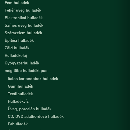
Fém hulladék
Fehér üveg hulladék
Elektronikai hulladék
Színes üveg hulladék
Szárazelem hulladék
Építési hulladék
Zöld hulladék
Hulladékolaj
Gyógyszerhulladék
még több hulladéktipus
Italos kartondoboz hulladék
Gumihulladék
Textilhulladék
Hulladékvíz
Üveg, porcelán hulladék
CD, DVD adathordozó hulladék
Fahulladék