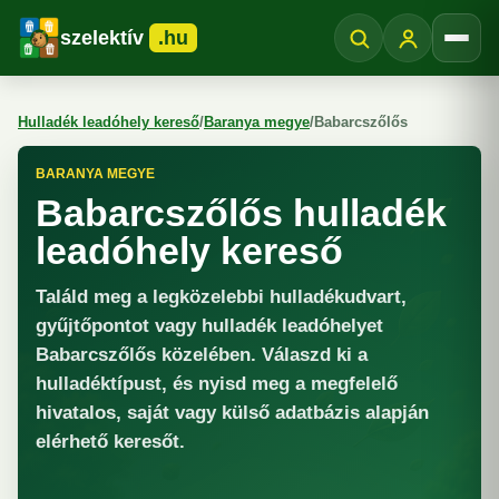
szelektív
.hu
Menü
Hulladék leadóhely kereső
/
Baranya megye
/
Babarcszőlős
BARANYA MEGYE
Babarcszőlős hulladék
leadóhely kereső
Találd meg a legközelebbi hulladékudvart,
gyűjtőpontot vagy hulladék leadóhelyet
Babarcszőlős közelében. Válaszd ki a
hulladéktípust, és nyisd meg a megfelelő
hivatalos, saját vagy külső adatbázis alapján
elérhető keresőt.