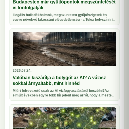
Budapesten már gyűjtőpontok megszüntetését
is fontolgatják
Illegális hulladékhalmok, megszüntetett gyűjtőszigetek és
egyre növekvő lakossági elégedetlenség - a Telex helyszíni ri...
2026.07.24.
Valóban kiszárítja a bolygót az AI? A válasz
sokkal árnyaltabb, mint hinnéd
Miért félrevezető csak az AI vízfogyasztásáról beszélni?Az
elmúlt években egyre több hír jelent meg arról, hogy a meste...