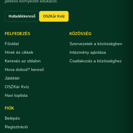
játékos környezeti edukáció.
Hulladékkereső
OSZKár Kvíz
FELFEDEZÉS
KÖZÖSSÉG
Főoldal
Szervezetek a közösségben
Hírek és cikkek
Intézmény ajánlása
Keresés az oldalon
Csatlakozás a közösséghez
Hova dobod? kereső
Játéktér
OSZKár Kvíz
Havi toplista
FIÓK
Belépés
Regisztráció