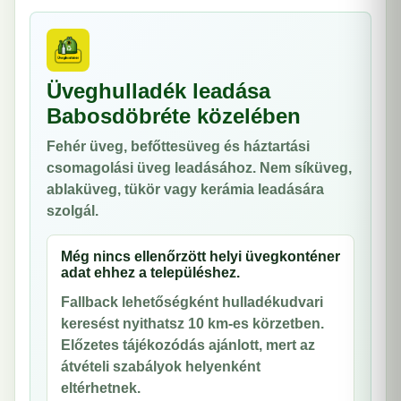
Üveghulladék leadása
Babosdöbréte közelében
Fehér üveg, befőttesüveg és háztartási
csomagolási üveg leadásához. Nem síküveg,
ablaküveg, tükör vagy kerámia leadására
szolgál.
Még nincs ellenőrzött helyi üvegkonténer
adat ehhez a településhez.
Fallback lehetőségként hulladékudvari
keresést nyithatsz 10 km-es körzetben.
Előzetes tájékozódás ajánlott, mert az
átvételi szabályok helyenként
eltérhetnek.