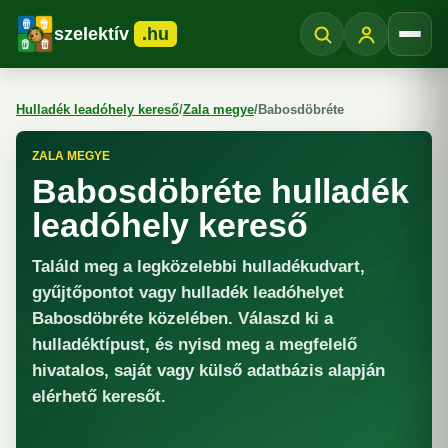
szelektív
.hu
Menü
Hulladék leadóhely kereső
/
Zala megye
/
Babosdöbréte
ZALA MEGYE
Babosdöbréte hulladék
leadóhely kereső
Találd meg a legközelebbi hulladékudvart,
gyűjtőpontot vagy hulladék leadóhelyet
Babosdöbréte közelében. Válaszd ki a
hulladéktípust, és nyisd meg a megfelelő
hivatalos, saját vagy külső adatbázis alapján
elérhető keresőt.