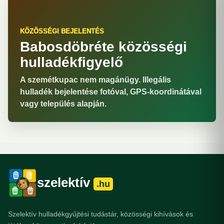
KÖZÖSSÉGI BEJELENTÉS
Babosdöbréte közösségi
hulladékfigyelő
A szemétkupac nem magánügy. Illegális
hulladék bejelentése fotóval, GPS-koordinátával
vagy település alapján.
szelektív
.hu
Szelektív hulladékgyűjtési tudástár, közösségi kihívások és