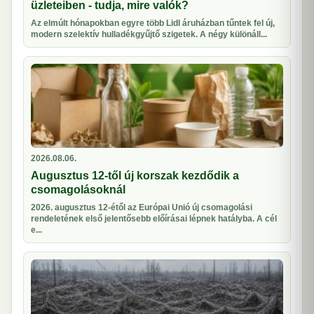
üzleteiben - tudja, mire valók?
Az elmúlt hónapokban egyre több Lidl áruházban tűntek fel új,
modern szelektív hulladékgyűjtő szigetek. A négy különáll...
2026.08.06.
Augusztus 12-től új korszak kezdődik a
csomagolásoknál
2026. augusztus 12-étől az Európai Unió új csomagolási
rendeletének első jelentősebb előírásai lépnek hatályba. A cél
e...