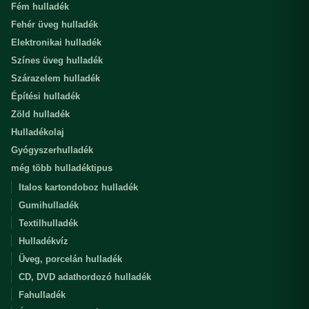
Fém hulladék
Fehér üveg hulladék
Elektronikai hulladék
Színes üveg hulladék
Szárazelem hulladék
Építési hulladék
Zöld hulladék
Hulladékolaj
Gyógyszerhulladék
még több hulladéktipus
Italos kartondoboz hulladék
Gumihulladék
Textilhulladék
Hulladékvíz
Üveg, porcelán hulladék
CD, DVD adathordozó hulladék
Fahulladék