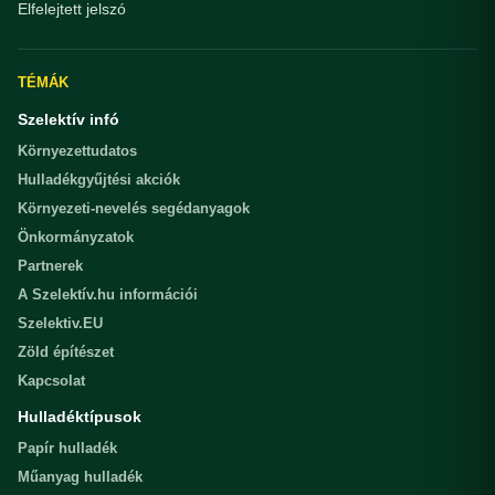
Elfelejtett jelszó
TÉMÁK
Szelektív infó
Környezettudatos
Hulladékgyűjtési akciók
Környezeti-nevelés segédanyagok
Önkormányzatok
Partnerek
A Szelektív.hu információi
Szelektiv.EU
Zöld építészet
Kapcsolat
Hulladéktípusok
Papír hulladék
Műanyag hulladék