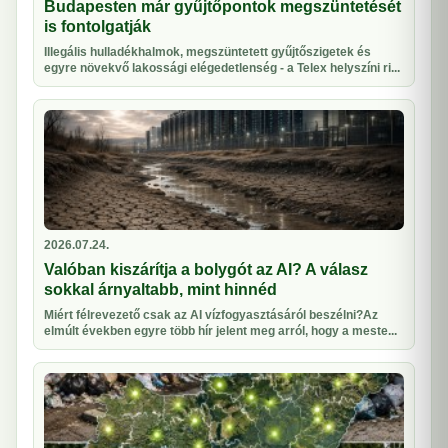
Budapesten már gyűjtőpontok megszüntetését
is fontolgatják
Illegális hulladékhalmok, megszüntetett gyűjtőszigetek és
egyre növekvő lakossági elégedetlenség - a Telex helyszíni ri...
2026.07.24.
Valóban kiszárítja a bolygót az AI? A válasz
sokkal árnyaltabb, mint hinnéd
Miért félrevezető csak az AI vízfogyasztásáról beszélni?Az
elmúlt években egyre több hír jelent meg arról, hogy a meste...