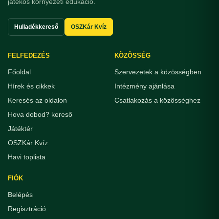
játékos környezeti edukáció.
Hulladékkereső
OSZKár Kvíz
FELFEDEZÉS
KÖZÖSSÉG
Főoldal
Szervezetek a közösségben
Hírek és cikkek
Intézmény ajánlása
Keresés az oldalon
Csatlakozás a közösséghez
Hova dobod? kereső
Játéktér
OSZKár Kvíz
Havi toplista
FIÓK
Belépés
Regisztráció