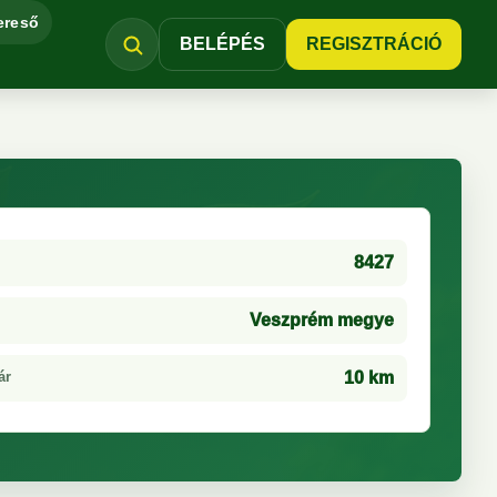
ereső
BELÉPÉS
REGISZTRÁCIÓ
8427
Veszprém megye
ár
10 km