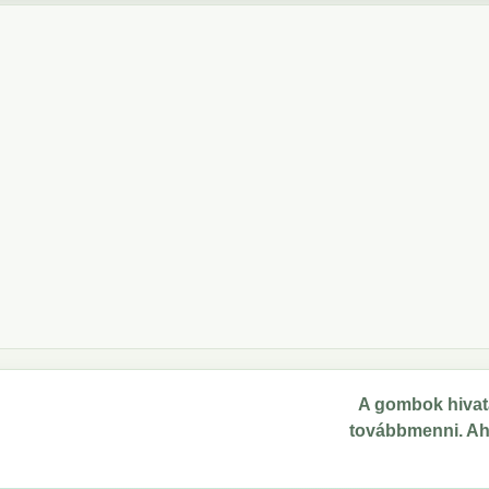
A gombok hivata
továbbmenni. Ahol