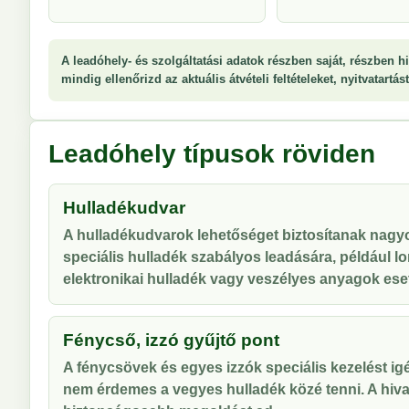
A leadóhely- és szolgáltatási adatok részben saját, részben hi
mindig ellenőrizd az aktuális átvételi feltételeket, nyitvatartá
Leadóhely típusok röviden
Hulladékudvar
A hulladékudvarok lehetőséget biztosítanak nag
speciális hulladék szabályos leadására, például lo
elektronikai hulladék vagy veszélyes anyagok ese
Fénycső, izzó gyűjtő pont
A fénycsövek és egyes izzók speciális kezelést ig
nem érdemes a vegyes hulladék közé tenni. A hiva