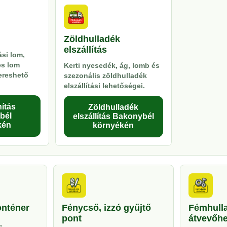
Zöldhulladék
elszállítás
si lom,
es lom
Kerti nyesedék, ág, lomb és
kereshető
szezonális zöldhulladék
elszállítási lehetőségei.
ítás
Zöldhulladék
bél
elszállítás Bakonybél
kén
környékén
onténer
Fénycső, izzó gyűjtő
Fémhull
pont
átvevőhe
,