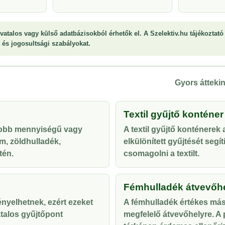
vatalos vagy külső adatbázisokból érhetők el. A Szelektiv.hu tájékoztató 
st és jogosultsági szabályokat.
Gyors áttekin
Textil gyűjtő konténer
yobb mennyiségű vagy
A textil gyűjtő konténerek
m, zöldhulladék,
elkülönített gyűjtését segí
tén.
csomagolni a textilt.
Fémhulladék átvevőh
ényelhetnek, ezért ezeket
A fémhulladék értékes más
talos gyűjtőpont
megfelelő átvevőhelyre. A p