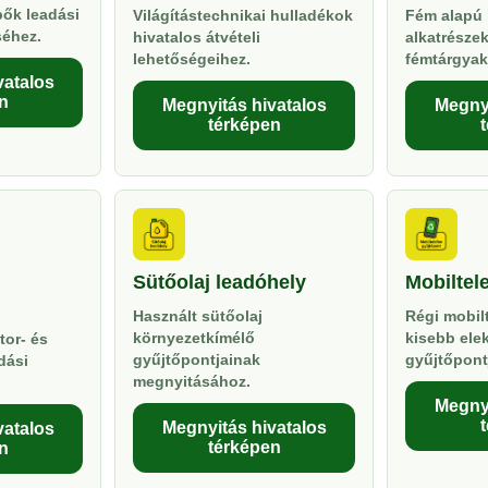
pők leadási
Világítástechnikai hulladékok
Fém alapú 
séhez.
hivatalos átvételi
alkatrésze
lehetőségeihez.
fémtárgyak
vatalos
n
Megnyitás hivatalos
Megnyi
térképen
Sütőolaj leadóhely
Mobiltel
Használt sütőolaj
Régi mobil
környezetkímélő
kisebb ele
tor- és
gyűjtőpontjainak
gyűjtőpont
dási
megnyitásához.
Megnyi
Megnyitás hivatalos
vatalos
térképen
n