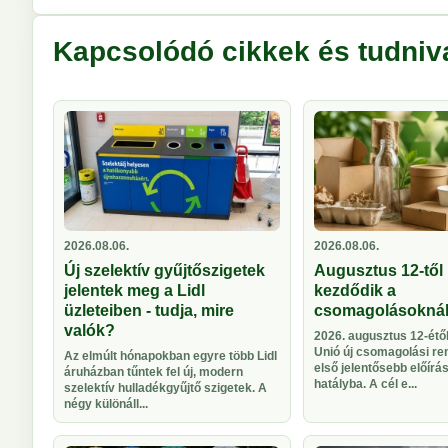
Kapcsolódó cikkek és tudniv
2026.08.06.
2026.08.06.
Új szelektív gyűjtőszigetek
Augusztus 12-től 
jelentek meg a Lidl
kezdődik a
üzleteiben - tudja, mire
csomagolásokná
valók?
2026. augusztus 12-étől
Unió új csomagolási re
Az elmúlt hónapokban egyre több Lidl
első jelentősebb előírá
áruházban tűntek fel új, modern
hatályba. A cél e...
szelektív hulladékgyűjtő szigetek. A
négy különáll...