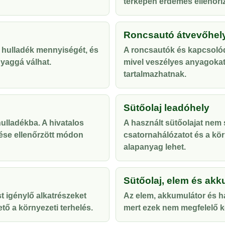
térképen érdemes ellenőriz
Roncsautó átvevőhel
 hulladék mennyiségét, és
A roncsautók és kapcsolód
yaggá válhat.
mivel veszélyes anyagoka
tartalmazhatnak.
Sütőolaj leadóhely
lladékba. A hivatalos
A használt sütőolajat nem s
ése ellenőrzött módon
csatornahálózatot és a kör
alapanyag lehet.
Sütőolaj, elem és akk
t igénylő alkatrészeket
Az elem, akkumulátor és ha
tő a környezeti terhelés.
mert ezek nem megfelelő ke