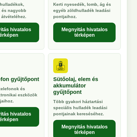
hulladékok,
Kerti nyesedék, lomb, ág és
k és nagyobb
egyéb zöldhulladék leadási
 átvételéhez.
pontjaihoz.
tás hivatalos
Megnyitás hivatalos
térképen
térképen
efon gyűjtőpont
Sütőolaj, elem és
akkumulátor
telefonok és
gyűjtőpont
ktronikai eszközök
jaihoz.
Több gyakori háztartási
speciális hulladék leadási
tás hivatalos
pontjainak kereséséhez.
térképen
Megnyitás hivatalos
térképen