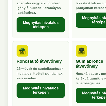
speciális vagy elkülönítést
lakástextilek és ci
igénylő hulladék szabályos
pontjainak keresé
leadásához.
Megnyitás hi
térképe
Megnyitás hivatalos
térképen
Roncsautó átvevőhely
Gumiabroncs
átvevőhely
Járművek és autóalkatrészek
hivatalos átvételi pontjainak
Használt autó-, mo
kereséséhez.
kerékpárgumik lea
lehetőségeihez.
Megnyitás hivatalos
térképen
Megnyitás hi
térképe