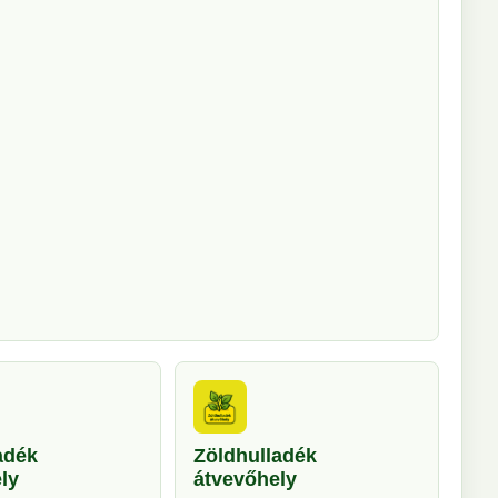
adék
Zöldhulladék
ly
átvevőhely