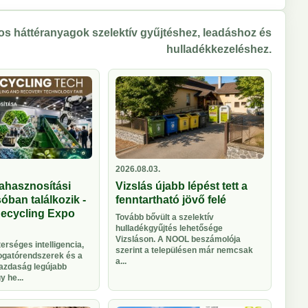
s háttéranyagok szelektív gyűjtéshez, leadáshoz és
hulladékkezeléshez.
2026.08.03.
ahasznosítási
Vizslás újabb lépést tett a
óban találkozik -
fenntartható jövő felé
Recycling Expo
Tovább bővült a szelektív
hulladékgyűjtés lehetősége
Vizsláson. A NOOL beszámolója
rséges intelligencia,
szerint a településen már nemcsak
logatórendszerek és a
a...
azdaság legújabb
 he...