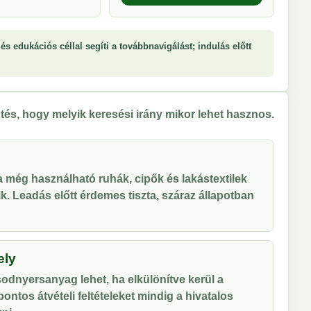
és edukációs céllal segíti a továbbnavigálást; indulás előtt
tés, hogy melyik keresési irány mikor lehet hasznos.
 a még használható ruhák, cipők és lakástextilek
tik. Leadás előtt érdemes tiszta, száraz állapotban
ely
odnyersanyag lehet, ha elkülönítve kerül a
ontos átvételi feltételeket mindig a hivatalos