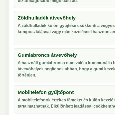
biztonságosabb megoldást ad.
Zöldhulladék átvevőhely
A zöldhulladék külön gyűjtése csökkenti a vegyes
komposztálással vagy más kezeléssel hasznos an
Gumiabroncs átvevőhely
A használt gumiabroncs nem való a kommunális hu
átvevőhelyek segítenek abban, hogy a gumi kezel
történjen.
Mobiltelefon gyűjtőpont
A mobiltelefonok értékes fémeket és külön kezelés
tartalmazhatnak. Elkülönített leadással csökkenthe