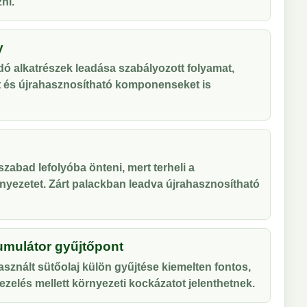
ni.
y
ó alkatrészek leadása szabályozott folyamat,
t és újrahasznosítható komponenseket is
zabad lefolyóba önteni, mert terheli a
nyezetet. Zárt palackban leadva újrahasznosítható
umulátor gyűjtőpont
sznált sütőolaj külön gyűjtése kiemelten fontos,
zelés mellett környezeti kockázatot jelenthetnek.