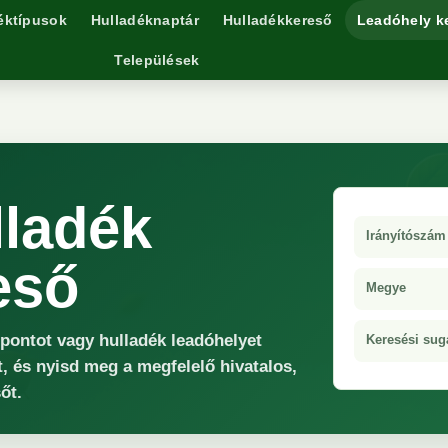
éktípusok
Hulladéknaptár
Hulladékkereső
Leadóhely k
Települések
lladék
Irányítószám
eső
Megye
őpontot vagy hulladék leadóhelyet
Keresési sug
, és nyisd meg a megfelelő hivatalos,
őt.