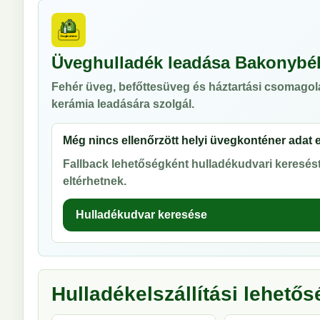
Üveghulladék leadása Bakonybél
Fehér üveg, befőttesüveg és háztartási csomagol
kerámia leadására szolgál.
Még nincs ellenőrzött helyi üvegkonténer adat 
Fallback lehetőségként hulladékudvari keresést 
eltérhetnek.
Hulladékudvar keresése
Hulladékelszállítási lehető