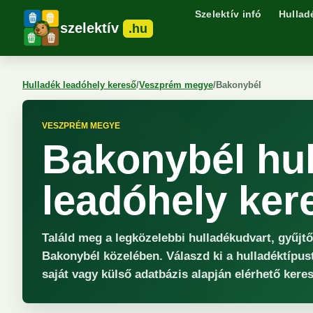
Szelektív infó
Hullad
szelektív
.hu
Hulladék leadóhely kereső
/
Veszprém megye
/
Bakonybél
VESZPRÉM MEGYE
Bakonybél hu
leadóhely ker
Találd meg a legközelebbi hulladékudvart, gyűjt
Bakonybél közelében. Válaszd ki a hulladéktípust
saját vagy külső adatbázis alapján elérhető keres