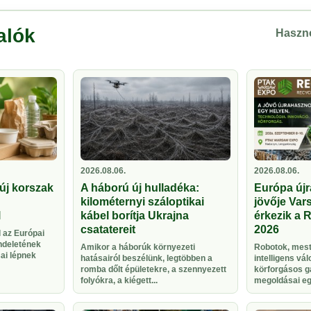
alók
Haszno
2026.08.06.
2026.08.06.
új korszak
A háború új hulladéka:
Európa újr
kilométernyi száloptikai
jövője Vars
l
kábel borítja Ukrajna
érkezik a 
csatatereit
2026
 az Európai
ndeletének
Amikor a háborúk környezeti
Robotok, meste
sai lépnek
hatásairól beszélünk, legtöbben a
intelligens vá
romba dőlt épületekre, a szennyezett
körforgásos g
folyókra, a kiégett...
megoldásai egy