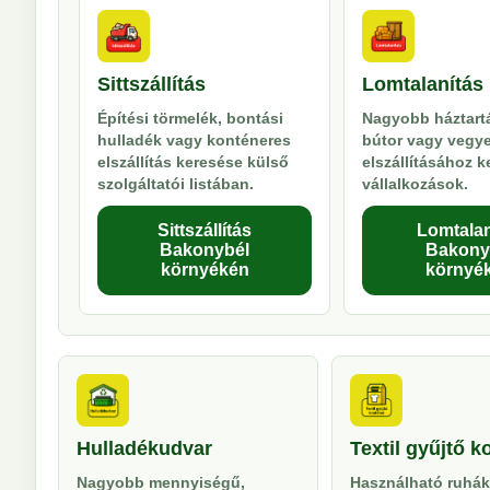
Sittszállítás
Lomtalanítás
Építési törmelék, bontási
Nagyobb háztartá
hulladék vagy konténeres
bútor vagy vegy
elszállítás keresése külső
elszállításához 
szolgáltatói listában.
vállalkozások.
Sittszállítás
Lomtalan
Bakonybél
Bakony
környékén
környé
Hulladékudvar
Textil gyűjtő k
Nagyobb mennyiségű,
Használható ruhák