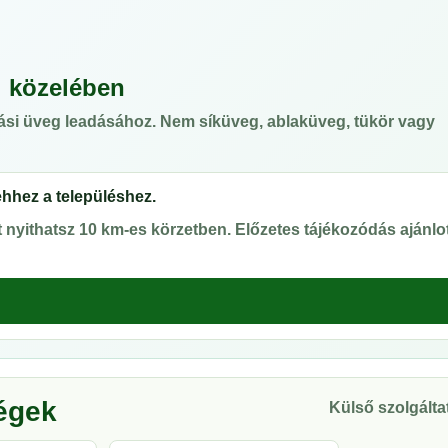
 közelében
ási üveg leadásához. Nem síküveg, ablaküveg, tükör vagy
ehhez a településhez.
nyithatsz 10 km-es körzetben. Előzetes tájékozódás ajánlot
ségek
Külső szolgáltat