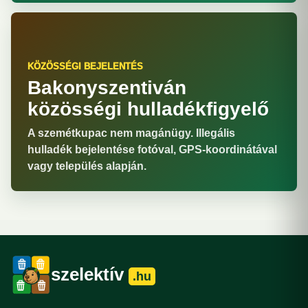
KÖZÖSSÉGI BEJELENTÉS
Bakonyszentiván
közösségi hulladékfigyelő
A szemétkupac nem magánügy. Illegális
hulladék bejelentése fotóval, GPS-koordinátával
vagy település alapján.
szelektív
.hu