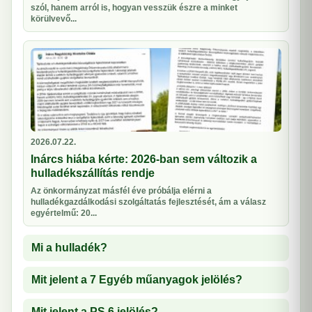
szól, hanem arról is, hogyan vesszük észre a minket
körülvevő...
2026.07.22.
Inárcs hiába kérte: 2026-ban sem változik a
hulladékszállítás rendje
Az önkormányzat másfél éve próbálja elérni a
hulladékgazdálkodási szolgáltatás fejlesztését, ám a válasz
egyértelmű: 20...
Mi a hulladék?
Mit jelent a 7 Egyéb műanyagok jelölés?
Mit jelent a PS 6 jelölés?