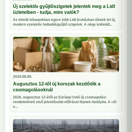
Új szelektív gyűjtőszigetek jelentek meg a Lidl
üzleteiben - tudja, mire valók?
Az elmúlt hónapokban egyre több Lidl áruházban tűntek fel új,
modern szelektív hulladékgyűjtő szigetek. A négy különáll...
2026.08.06.
Augusztus 12-től új korszak kezdődik a
csomagolásoknál
2026. augusztus 12-étől az Európai Unió új csomagolási
rendeletének első jelentősebb előírásai lépnek hatályba. A cél
e...