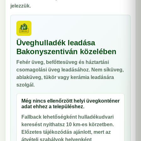
jelezzük.
Üveghulladék leadása
Bakonyszentiván közelében
Fehér üveg, befőttesüveg és háztartási
csomagolási üveg leadásához. Nem síküveg,
ablaküveg, tükör vagy kerámia leadására
szolgál.
Még nincs ellenőrzött helyi üvegkonténer
adat ehhez a településhez.
Fallback lehetőségként hulladékudvari
keresést nyithatsz 10 km-es körzetben.
Előzetes tájékozódás ajánlott, mert az
átvételi szabályok helyenként