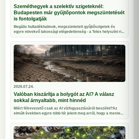
Szeméthegyek a szelektív szigeteknél:
Budapesten már gyűjtőpontok megszüntetését
is fontolgatják
Illegális hulladékhalmok, megszüntetett gyűjtőszigetek és
egyre növekvő lakossági elégedetlenség - a Telex helyszíni ri...
2026.07.24.
Valóban kiszárítja a bolygót az AI? A válasz
sokkal árnyaltabb, mint hinnéd
Miért félrevezető csak az AI vízfogyasztásáról beszélni?Az
elmúlt években egyre több hír jelent meg arról, hogy a meste...