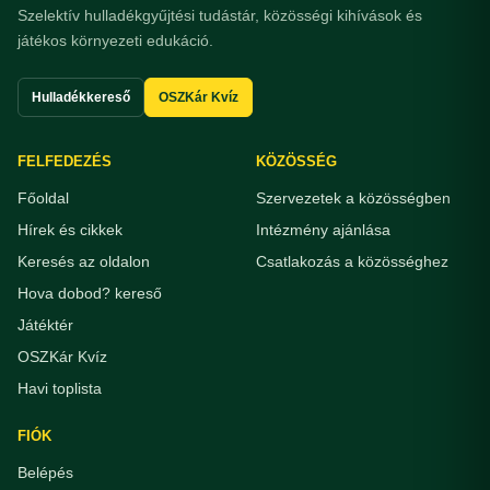
Szelektív hulladékgyűjtési tudástár, közösségi kihívások és
játékos környezeti edukáció.
Hulladékkereső
OSZKár Kvíz
FELFEDEZÉS
KÖZÖSSÉG
Főoldal
Szervezetek a közösségben
Hírek és cikkek
Intézmény ajánlása
Keresés az oldalon
Csatlakozás a közösséghez
Hova dobod? kereső
Játéktér
OSZKár Kvíz
Havi toplista
FIÓK
Belépés