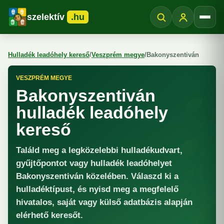
szelektív
.hu
Menü
Hulladék leadóhely kereső
/
Veszprém megye
/
Bakonyszentiván
VESZPRÉM MEGYE
Bakonyszentiván
hulladék leadóhely
kereső
Találd meg a legközelebbi hulladékudvart,
gyűjtőpontot vagy hulladék leadóhelyet
Bakonyszentiván közelében. Válaszd ki a
hulladéktípust, és nyisd meg a megfelelő
hivatalos, saját vagy külső adatbázis alapján
elérhető keresőt.