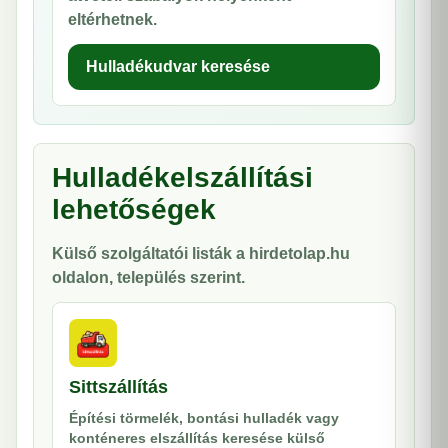
eltérhetnek.
Hulladékudvar keresése
Hulladékelszállítási
lehetőségek
Külső szolgáltatói listák a hirdetolap.hu
oldalon, település szerint.
Sittszállítás
Építési törmelék, bontási hulladék vagy
konténeres elszállítás keresése külső