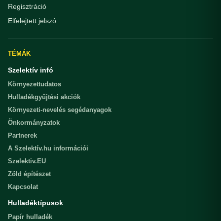
Regisztráció
Elfelejtett jelszó
TÉMÁK
Szelektív infó
Környezettudatos
Hulladékgyűjtési akciók
Környezeti-nevelés segédanyagok
Önkormányzatok
Partnerek
A Szelektív.hu információi
Szelektiv.EU
Zöld építészet
Kapcsolat
Hulladéktípusok
Papír hulladék