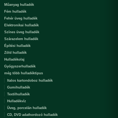
Műanyag hulladék
Fém hulladék
Fehér üveg hulladék
Elektronikai hulladék
Színes üveg hulladék
Szárazelem hulladék
Építési hulladék
Zöld hulladék
Hulladékolaj
Gyógyszerhulladék
még több hulladéktipus
Italos kartondoboz hulladék
Gumihulladék
Textilhulladék
Hulladékvíz
Üveg, porcelán hulladék
CD, DVD adathordozó hulladék