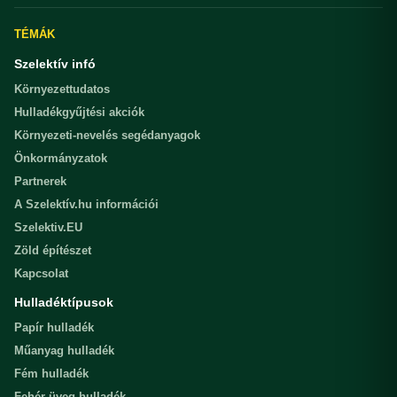
TÉMÁK
Szelektív infó
Környezettudatos
Hulladékgyűjtési akciók
Környezeti-nevelés segédanyagok
Önkormányzatok
Partnerek
A Szelektív.hu információi
Szelektiv.EU
Zöld építészet
Kapcsolat
Hulladéktípusok
Papír hulladék
Műanyag hulladék
Fém hulladék
Fehér üveg hulladék