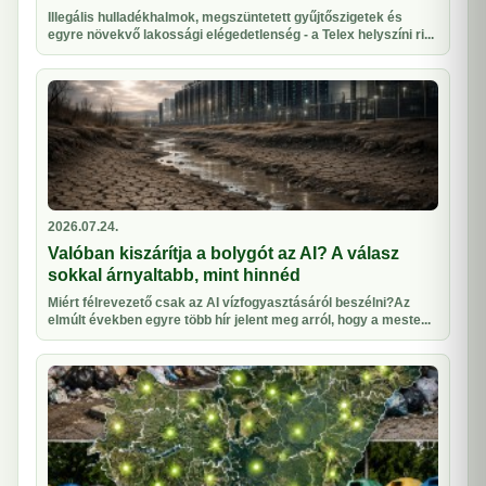
Illegális hulladékhalmok, megszüntetett gyűjtőszigetek és
egyre növekvő lakossági elégedetlenség - a Telex helyszíni ri...
2026.07.24.
Valóban kiszárítja a bolygót az AI? A válasz
sokkal árnyaltabb, mint hinnéd
Miért félrevezető csak az AI vízfogyasztásáról beszélni?Az
elmúlt években egyre több hír jelent meg arról, hogy a meste...