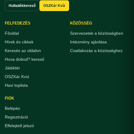
Hulladékkereső
OSZKár Kvíz
FELFEDEZÉS
KÖZÖSSÉG
Főoldal
Szervezetek a közösségben
Hírek és cikkek
Intézmény ajánlása
Keresés az oldalon
Csatlakozás a közösséghez
Hova dobod? kereső
Játéktér
OSZKár Kvíz
Havi toplista
FIÓK
Belépés
Regisztráció
Elfelejtett jelszó