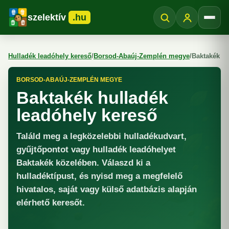
szelektív
.hu
Menü
Hulladék leadóhely kereső
/
Borsod-Abaúj-Zemplén megye
/
Baktakék
BORSOD-ABAÚJ-ZEMPLÉN MEGYE
Baktakék hulladék
leadóhely kereső
Találd meg a legközelebbi hulladékudvart,
gyűjtőpontot vagy hulladék leadóhelyet
Baktakék közelében. Válaszd ki a
hulladéktípust, és nyisd meg a megfelelő
hivatalos, saját vagy külső adatbázis alapján
elérhető keresőt.