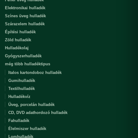
Elektronikai hulladék
Színes üveg hulladék
Szárazelem hulladék
Építési hulladék
Zöld hulladék
Hulladékolaj
Gyógyszerhulladék
még több hulladéktipus
Italos kartondoboz hulladék
Gumihulladék
Textilhulladék
Hulladékvíz
Üveg, porcelán hulladék
CD, DVD adathordozó hulladék
Fahulladék
Élelmiszer hulladék
Lomhulladék