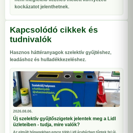
kockázatot jelenthetnek.
Kapcsolódó cikkek és
tudnivalók
Hasznos háttéranyagok szelektív gyűjtéshez,
leadáshoz és hulladékkezeléshez.
2026.08.06.
Új szelektív gyűjtőszigetek jelentek meg a Lidl
üzleteiben - tudja, mire valók?
Az elmúlt hónapokban egyre több Lidl áruházban tűntek fel új,