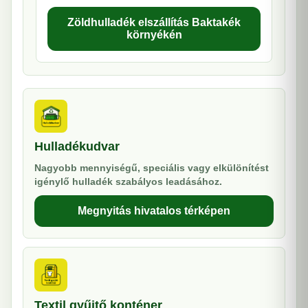
Zöldhulladék elszállítás Baktakék
környékén
Hulladékudvar
Nagyobb mennyiségű, speciális vagy elkülönítést
igénylő hulladék szabályos leadásához.
Megnyitás hivatalos térképen
Textil gyűjtő konténer