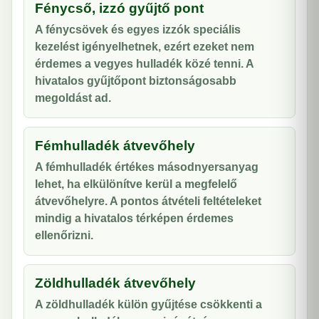
Fénycső, izzó gyűjtő pont
A fénycsövek és egyes izzók speciális
kezelést igényelhetnek, ezért ezeket nem
érdemes a vegyes hulladék közé tenni. A
hivatalos gyűjtőpont biztonságosabb
megoldást ad.
Fémhulladék átvevőhely
A fémhulladék értékes másodnyersanyag
lehet, ha elkülönítve kerül a megfelelő
átvevőhelyre. A pontos átvételi feltételeket
mindig a hivatalos térképen érdemes
ellenőrizni.
Zöldhulladék átvevőhely
A zöldhulladék külön gyűjtése csökkenti a