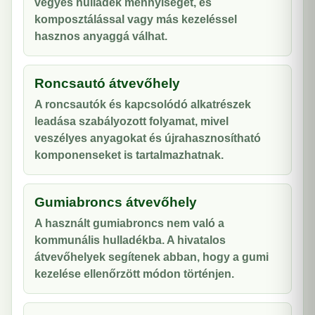
vegyes hulladék mennyiségét, és
komposztálással vagy más kezeléssel
hasznos anyaggá válhat.
Roncsautó átvevőhely
A roncsautók és kapcsolódó alkatrészek
leadása szabályozott folyamat, mivel
veszélyes anyagokat és újrahasznosítható
komponenseket is tartalmazhatnak.
Gumiabroncs átvevőhely
A használt gumiabroncs nem való a
kommunális hulladékba. A hivatalos
átvevőhelyek segítenek abban, hogy a gumi
kezelése ellenőrzött módon történjen.