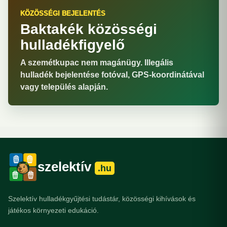
KÖZÖSSÉGI BEJELENTÉS
Baktakék közösségi
hulladékfigyelő
A szemétkupac nem magánügy. Illegális
hulladék bejelentése fotóval, GPS-koordinátával
vagy település alapján.
szelektív
.hu
Szelektív hulladékgyűjtési tudástár, közösségi kihívások és
játékos környezeti edukáció.