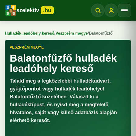
szelektív
.hu
Menü
Hulladék leadóhely kereső
/
Veszprém megye
/
Balatonfűzfő
VESZPRÉM MEGYE
Balatonfűzfő hulladék
leadóhely kereső
Találd meg a legközelebbi hulladékudvart,
gyűjtőpontot vagy hulladék leadóhelyet
Balatonfűzfő közelében. Válaszd ki a
hulladéktípust, és nyisd meg a megfelelő
hivatalos, saját vagy külső adatbázis alapján
elérhető keresőt.