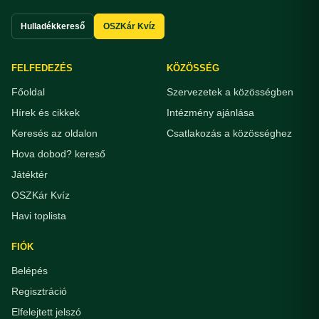
Hulladékkereső
OSZKár Kvíz
FELFEDEZÉS
KÖZÖSSÉG
Főoldal
Szervezetek a közösségben
Hírek és cikkek
Intézmény ajánlása
Keresés az oldalon
Csatlakozás a közösséghez
Hova dobod? kereső
Játéktér
OSZKár Kvíz
Havi toplista
FIÓK
Belépés
Regisztráció
Elfelejtett jelszó