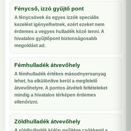
Fénycső, izzó gyűjtő pont
A fénycsövek és egyes izzók speciális
kezelést igényelhetnek, ezért ezeket nem
érdemes a vegyes hulladék közé tenni. A
hivatalos gyűjtőpont biztonságosabb
megoldást ad.
Fémhulladék átvevőhely
A fémhulladék értékes másodnyersanyag
lehet, ha elkülönítve kerül a megfelelő
átvevőhelyre. A pontos átvételi feltételeket
mindig a hivatalos térképen érdemes
ellenőrizni.
Zöldhulladék átvevőhely
A zöldhulladék külön gyűjtése csökkenti a