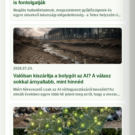
is fontolgatják
Illegális hulladékhalmok, megszüntetett gyűjtőszigetek és
egyre növekvő lakossági elégedetlenség - a Telex helyszíni ri...
2026.07.24.
Valóban kiszárítja a bolygót az AI? A válasz
sokkal árnyaltabb, mint hinnéd
Miért félrevezető csak az AI vízfogyasztásáról beszélni?Az
elmúlt években egyre több hír jelent meg arról, hogy a meste...