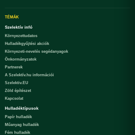
TÉMÁK
Szelektív infó
Környezettudatos
Hulladékgyűjtési akciók
Környezeti-nevelés segédanyagok
Önkormányzatok
Partnerek
A Szelektív.hu információi
Szelektiv.EU
Zöld építészet
Kapcsolat
Hulladéktípusok
Papír hulladék
Műanyag hulladék
Fém hulladék