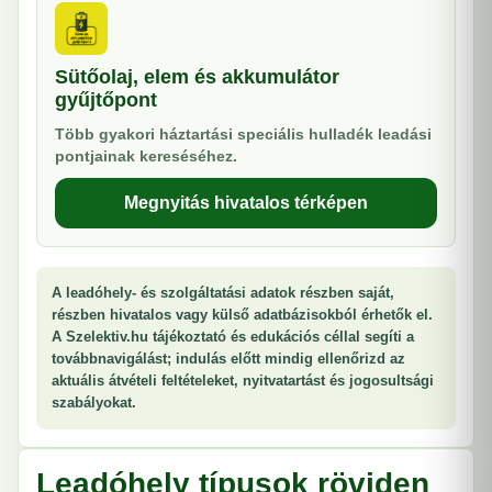
Sütőolaj, elem és akkumulátor
gyűjtőpont
Több gyakori háztartási speciális hulladék leadási
pontjainak kereséséhez.
Megnyitás hivatalos térképen
A leadóhely- és szolgáltatási adatok részben saját,
részben hivatalos vagy külső adatbázisokból érhetők el.
A Szelektiv.hu tájékoztató és edukációs céllal segíti a
továbbnavigálást; indulás előtt mindig ellenőrizd az
aktuális átvételi feltételeket, nyitvatartást és jogosultsági
szabályokat.
Leadóhely típusok röviden