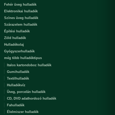
Fehér üveg hulladék
Elektronikai hulladék
Színes üveg hulladék
Szárazelem hulladék
Építési hulladék
Zöld hulladék
Hulladékolaj
Gyógyszerhulladék
még több hulladéktipus
Italos kartondoboz hulladék
Gumihulladék
Textilhulladék
Hulladékvíz
Üveg, porcelán hulladék
CD, DVD adathordozó hulladék
Fahulladék
Élelmiszer hulladék