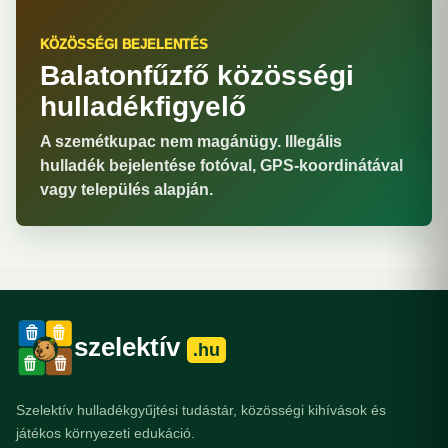
KÖZÖSSÉGI BEJELENTÉS
Balatonfűzfő közösségi
hulladékfigyelő
A szemétkupac nem magánügy. Illegális
hulladék bejelentése fotóval, GPS-koordinátával
vagy település alapján.
szelektív
.hu
Szelektív hulladékgyűjtési tudástár, közösségi kihívások és
játékos környezeti edukáció.