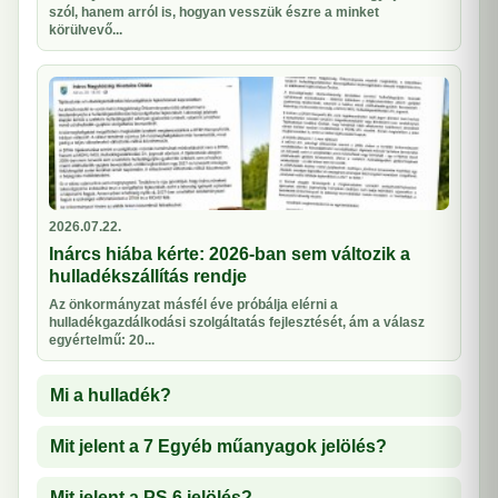
szól, hanem arról is, hogyan vesszük észre a minket
körülvevő...
2026.07.22.
Inárcs hiába kérte: 2026-ban sem változik a
hulladékszállítás rendje
Az önkormányzat másfél éve próbálja elérni a
hulladékgazdálkodási szolgáltatás fejlesztését, ám a válasz
egyértelmű: 20...
Mi a hulladék?
Mit jelent a 7 Egyéb műanyagok jelölés?
Mit jelent a PS 6 jelölés?