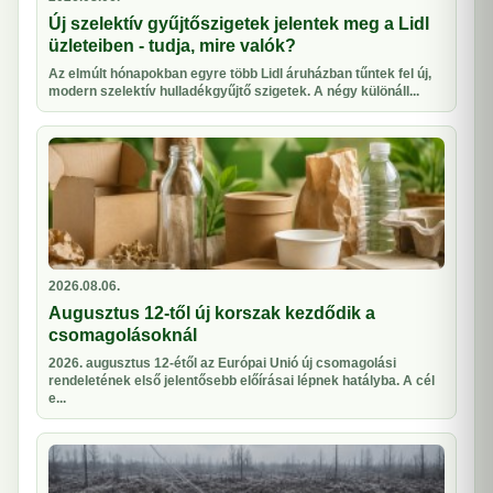
Új szelektív gyűjtőszigetek jelentek meg a Lidl
üzleteiben - tudja, mire valók?
Az elmúlt hónapokban egyre több Lidl áruházban tűntek fel új,
modern szelektív hulladékgyűjtő szigetek. A négy különáll...
2026.08.06.
Augusztus 12-től új korszak kezdődik a
csomagolásoknál
2026. augusztus 12-étől az Európai Unió új csomagolási
rendeletének első jelentősebb előírásai lépnek hatályba. A cél
e...