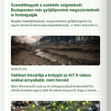
Szeméthegyek a szelektív szigeteknél:
Budapesten már gyűjtőpontok megszüntetését
is fontolgatják
Illegális hulladékhalmok, megszüntetett gyűjtőszigetek és
egyre növekvő lakossági elégedetlenség - a Telex helyszíni ri...
2026.07.24.
Valóban kiszárítja a bolygót az AI? A válasz
sokkal árnyaltabb, mint hinnéd
Miért félrevezető csak az AI vízfogyasztásáról beszélni?Az
elmúlt években egyre több hír jelent meg arról, hogy a meste...