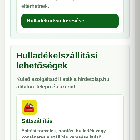
eltérhetnek.
Hulladékudvar keresése
Hulladékelszállítási
lehetőségek
Külső szolgáltatói listák a hirdetolap.hu
oldalon, település szerint.
Sittszállítás
Építési törmelék, bontási hulladék vagy
konténeres elszállítás keresése külső