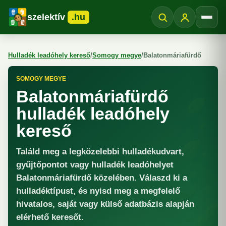
szelektív
.hu
Menü
Hulladék leadóhely kereső
/
Somogy megye
/
Balatonmáriafürdő
SOMOGY MEGYE
Balatonmáriafürdő
hulladék leadóhely
kereső
Találd meg a legközelebbi hulladékudvart,
gyűjtőpontot vagy hulladék leadóhelyet
Balatonmáriafürdő közelében. Válaszd ki a
hulladéktípust, és nyisd meg a megfelelő
hivatalos, saját vagy külső adatbázis alapján
elérhető keresőt.