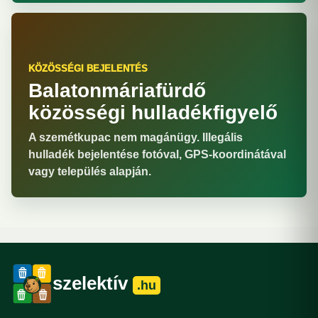
KÖZÖSSÉGI BEJELENTÉS
Balatonmáriafürdő
közösségi hulladékfigyelő
A szemétkupac nem magánügy. Illegális
hulladék bejelentése fotóval, GPS-koordinátával
vagy település alapján.
szelektív
.hu