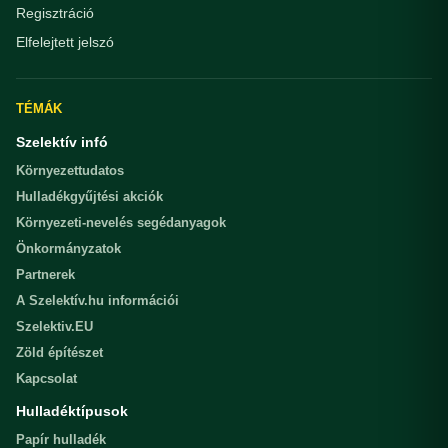
Regisztráció
Elfelejtett jelszó
TÉMÁK
Szelektív infó
Környezettudatos
Hulladékgyűjtési akciók
Környezeti-nevelés segédanyagok
Önkormányzatok
Partnerek
A Szelektív.hu információi
Szelektiv.EU
Zöld építészet
Kapcsolat
Hulladéktípusok
Papír hulladék