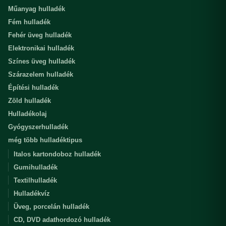
Műanyag hulladék
Fém hulladék
Fehér üveg hulladék
Elektronikai hulladék
Színes üveg hulladék
Szárazelem hulladék
Építési hulladék
Zöld hulladék
Hulladékolaj
Gyógyszerhulladék
még több hulladéktipus
Italos kartondoboz hulladék
Gumihulladék
Textilhulladék
Hulladékvíz
Üveg, porcelán hulladék
CD, DVD adathordozó hulladék