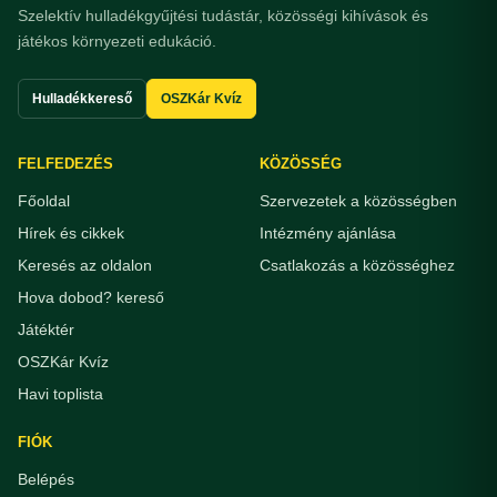
Szelektív hulladékgyűjtési tudástár, közösségi kihívások és
játékos környezeti edukáció.
Hulladékkereső
OSZKár Kvíz
FELFEDEZÉS
KÖZÖSSÉG
Főoldal
Szervezetek a közösségben
Hírek és cikkek
Intézmény ajánlása
Keresés az oldalon
Csatlakozás a közösséghez
Hova dobod? kereső
Játéktér
OSZKár Kvíz
Havi toplista
FIÓK
Belépés