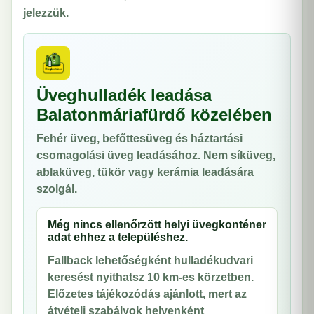
jelezzük.
Üveghulladék leadása
Balatonmáriafürdő közelében
Fehér üveg, befőttesüveg és háztartási
csomagolási üveg leadásához. Nem síküveg,
ablaküveg, tükör vagy kerámia leadására
szolgál.
Még nincs ellenőrzött helyi üvegkonténer
adat ehhez a településhez.
Fallback lehetőségként hulladékudvari
keresést nyithatsz 10 km-es körzetben.
Előzetes tájékozódás ajánlott, mert az
átvételi szabályok helyenként