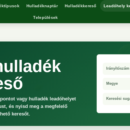
éktípusok
Hulladéknaptár
Hulladékkereső
Leadóhely k
Települések
ulladék
Irányítószám
eső
Megye
őpontot vagy hulladék leadóhelyet
Keresési sug
ust, és nyisd meg a megfelelő
rhető keresőt.