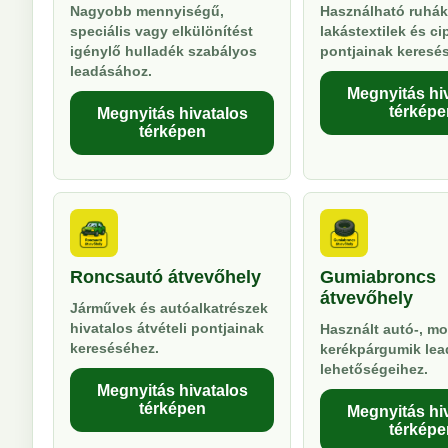
Nagyobb mennyiségű,
Használható ruhák
speciális vagy elkülönítést
lakástextilek és ci
igénylő hulladék szabályos
pontjainak keresé
leadásához.
Megnyitás hi
térképe
Megnyitás hivatalos
térképen
Roncsautó átvevőhely
Gumiabroncs
átvevőhely
Járművek és autóalkatrészek
hivatalos átvételi pontjainak
Használt autó-, mo
kereséséhez.
kerékpárgumik lea
lehetőségeihez.
Megnyitás hivatalos
térképen
Megnyitás hi
térképe