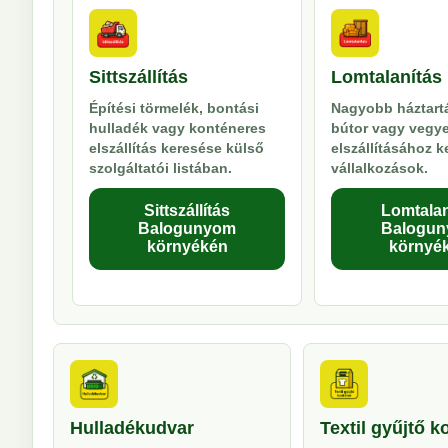
Sittszállítás
Lomtalanítás
Építési törmelék, bontási
Nagyobb háztartá
hulladék vagy konténeres
bútor vagy vegy
elszállítás keresése külső
elszállításához 
szolgáltatói listában.
vállalkozások.
Sittszállítás
Lomtalan
Balogunyom
Balogu
környékén
környé
Hulladékudvar
Textil gyűjtő k