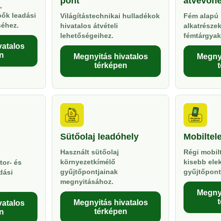
pont
átvevőhe
,
pők leadási
Világítástechnikai hulladékok
Fém alapú 
séhez.
hivatalos átvételi
alkatrésze
lehetőségeihez.
fémtárgyak
vatalos
n
Megnyitás hivatalos
Megnyi
térképen
Sütőolaj leadóhely
Mobiltel
Használt sütőolaj
Régi mobil
környezetkímélő
kisebb ele
tor- és
gyűjtőpontjainak
gyűjtőpont
dási
megnyitásához.
Megnyi
Megnyitás hivatalos
vatalos
térképen
n