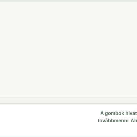
A gombok hivata
továbbmenni. Ahol