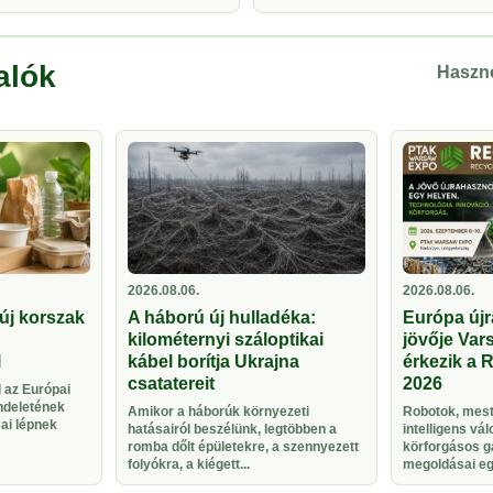
alók
Haszno
2026.08.06.
2026.08.06.
új korszak
A háború új hulladéka:
Európa újr
kilométernyi száloptikai
jövője Vars
l
kábel borítja Ukrajna
érkezik a 
csatatereit
2026
 az Európai
ndeletének
Amikor a háborúk környezeti
Robotok, meste
sai lépnek
hatásairól beszélünk, legtöbben a
intelligens vá
romba dőlt épületekre, a szennyezett
körforgásos g
folyókra, a kiégett...
megoldásai egy