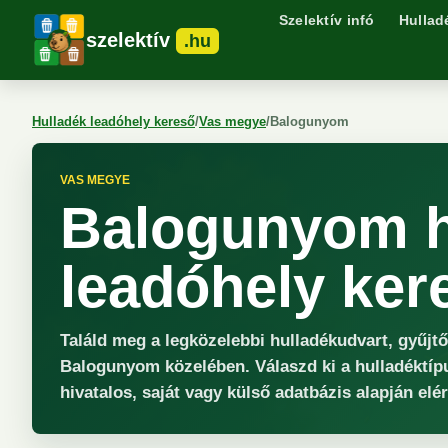
Szelektív infó
Hullad
szelektív
.hu
Hulladék leadóhely kereső
/
Vas megye
/
Balogunyom
VAS MEGYE
Balogunyom h
leadóhely ker
Találd meg a legközelebbi hulladékudvart, gyűjt
Balogunyom közelében. Válaszd ki a hulladéktíp
hivatalos, saját vagy külső adatbázis alapján elé