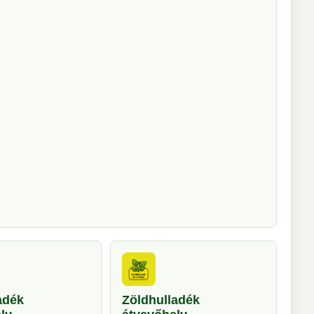
adék
Zöldhulladék