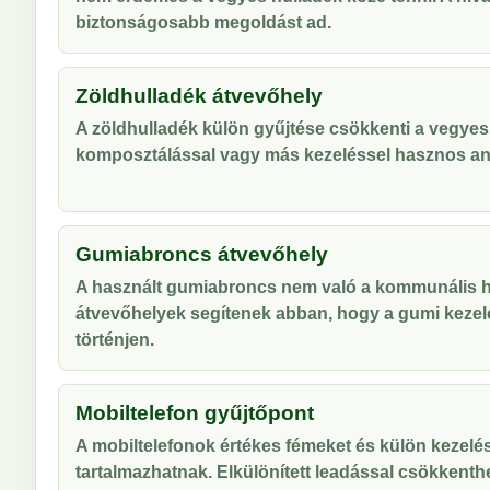
biztonságosabb megoldást ad.
Zöldhulladék átvevőhely
A zöldhulladék külön gyűjtése csökkenti a vegyes
komposztálással vagy más kezeléssel hasznos an
Gumiabroncs átvevőhely
A használt gumiabroncs nem való a kommunális hu
átvevőhelyek segítenek abban, hogy a gumi kezel
történjen.
Mobiltelefon gyűjtőpont
A mobiltelefonok értékes fémeket és külön kezelés
tartalmazhatnak. Elkülönített leadással csökkenthe