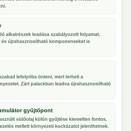
ni.
y
ó alkatrészek leadása szabályozott folyamat,
t és újrahasznosítható komponenseket is
zabad lefolyóba önteni, mert terheli a
nyezetet. Zárt palackban leadva újrahasznosítható
umulátor gyűjtőpont
sznált sütőolaj külön gyűjtése kiemelten fontos,
zelés mellett környezeti kockázatot jelenthetnek.