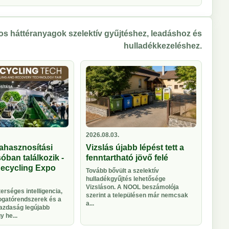
s háttéranyagok szelektív gyűjtéshez, leadáshoz és
hulladékkezeléshez.
2026.08.03.
ahasznosítási
Vizslás újabb lépést tett a
óban találkozik -
fenntartható jövő felé
Recycling Expo
Tovább bővült a szelektív
hulladékgyűjtés lehetősége
Vizsláson. A NOOL beszámolója
rséges intelligencia,
szerint a településen már nemcsak
logatórendszerek és a
a...
azdaság legújabb
 he...