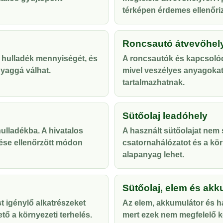
térképen érdemes ellenőriz
Roncsautó átvevőhel
 hulladék mennyiségét, és
A roncsautók és kapcsolód
yaggá válhat.
mivel veszélyes anyagoka
tartalmazhatnak.
Sütőolaj leadóhely
lladékba. A hivatalos
A használt sütőolajat nem s
ése ellenőrzött módon
csatornahálózatot és a kör
alapanyag lehet.
Sütőolaj, elem és akk
t igénylő alkatrészeket
Az elem, akkumulátor és ha
tő a környezeti terhelés.
mert ezek nem megfelelő ke