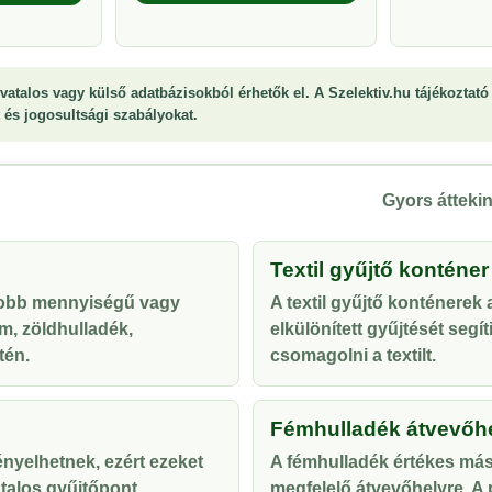
vatalos vagy külső adatbázisokból érhetők el. A Szelektiv.hu tájékoztató 
st és jogosultsági szabályokat.
Gyors áttekin
Textil gyűjtő konténer
yobb mennyiségű vagy
A textil gyűjtő konténerek
m, zöldhulladék,
elkülönített gyűjtését segí
tén.
csomagolni a textilt.
Fémhulladék átvevőh
ényelhetnek, ezért ezeket
A fémhulladék értékes más
talos gyűjtőpont
megfelelő átvevőhelyre. A p