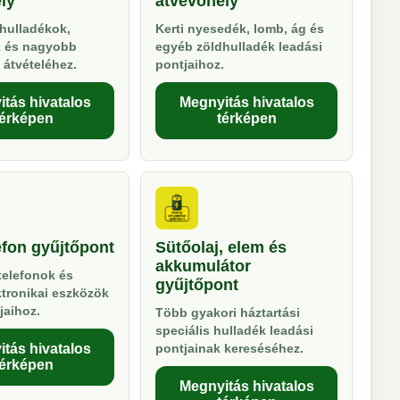
ly
átvevőhely
hulladékok,
Kerti nyesedék, lomb, ág és
k és nagyobb
egyéb zöldhulladék leadási
 átvételéhez.
pontjaihoz.
tás hivatalos
Megnyitás hivatalos
térképen
térképen
efon gyűjtőpont
Sütőolaj, elem és
akkumulátor
telefonok és
gyűjtőpont
ktronikai eszközök
jaihoz.
Több gyakori háztartási
speciális hulladék leadási
tás hivatalos
pontjainak kereséséhez.
térképen
Megnyitás hivatalos