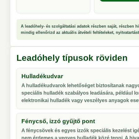
A leadóhely- és szolgáltatási adatok részben saját, részben hi
mindig ellenőrizd az aktuális átvételi feltételeket, nyitvatartá
Leadóhely típusok röviden
Hulladékudvar
A hulladékudvarok lehetőséget biztosítanak nag
speciális hulladék szabályos leadására, például lo
elektronikai hulladék vagy veszélyes anyagok ese
Fénycső, izzó gyűjtő pont
A fénycsövek és egyes izzók speciális kezelést ig
nem érdemes a vegyes hulladék közé tenni. A hiva