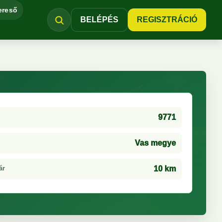
ereső
BELÉPÉS
REGISZTRÁCIÓ
9771
Vas megye
ár
10 km