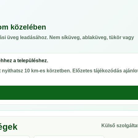
om közelében
ási üveg leadásához. Nem síküveg, ablaküveg, tükör vagy
ehhez a településhez.
nyithatsz 10 km-es körzetben. Előzetes tájékozódás ajánlot
ségek
Külső szolgáltat