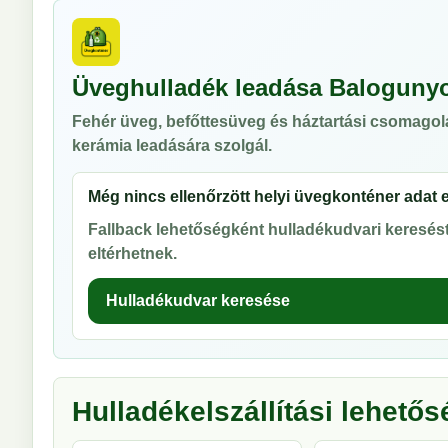
Üveghulladék leadása Baloguny
Fehér üveg, befőttesüveg és háztartási csomagol
kerámia leadására szolgál.
Még nincs ellenőrzött helyi üvegkonténer adat 
Fallback lehetőségként hulladékudvari keresést 
eltérhetnek.
Hulladékudvar keresése
Hulladékelszállítási lehető