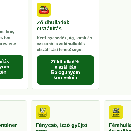
Zöldhulladék
elszállítás
si lom,
es lom
Kerti nyesedék, ág, lomb és
kereshető
szezonális zöldhulladék
elszállítási lehetőségei.
ítás
Zöldhulladék
nyom
elszállítás
kén
Balogunyom
környékén
onténer
Fénycső, izzó gyűjtő
Fémhull