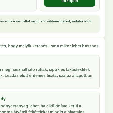
térképen
és edukációs céllal segíti a továbbnavigálást; indulás előtt
tés, hogy melyik keresési irány mikor lehet hasznos.
 a még használható ruhák, cipők és lakástextilek
tik. Leadás előtt érdemes tiszta, száraz állapotban
ely
odnyersanyag lehet, ha elkülönítve kerül a
ontos átvételi feltételeket mindig a hivatalos