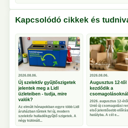
Kapcsolódó cikkek és tudniv
2026.08.06.
2026.08.06.
Új szelektív gyűjtőszigetek
Augusztus 12-től 
jelentek meg a Lidl
kezdődik a
üzleteiben - tudja, mire
csomagolásokná
valók?
2026. augusztus 12-étől
Unió új csomagolási re
Az elmúlt hónapokban egyre több Lidl
első jelentősebb előírá
áruházban tűntek fel új, modern
hatályba. A cél e...
szelektív hulladékgyűjtő szigetek. A
négy különáll...