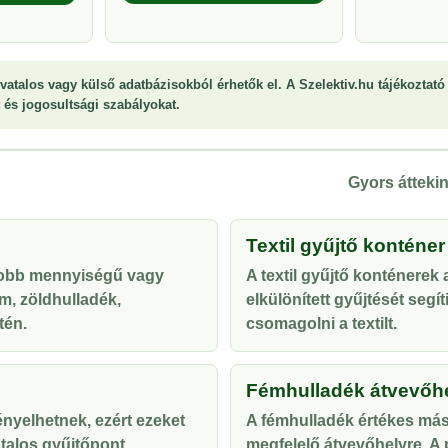
vatalos vagy külső adatbázisokból érhetők el. A Szelektiv.hu tájékoztató 
st és jogosultsági szabályokat.
Gyors áttekin
Textil gyűjtő konténer
yobb mennyiségű vagy
A textil gyűjtő konténerek
m, zöldhulladék,
elkülönített gyűjtését segí
tén.
csomagolni a textilt.
Fémhulladék átvevőh
ényelhetnek, ezért ezeket
A fémhulladék értékes más
talos gyűjtőpont
megfelelő átvevőhelyre. A p