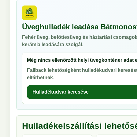
Üveghulladék leadása Bátmonos
Fehér üveg, befőttesüveg és háztartási csomagol
kerámia leadására szolgál.
Még nincs ellenőrzött helyi üvegkonténer adat 
Fallback lehetőségként hulladékudvari keresést 
eltérhetnek.
Hulladékudvar keresése
Hulladékelszállítási lehető