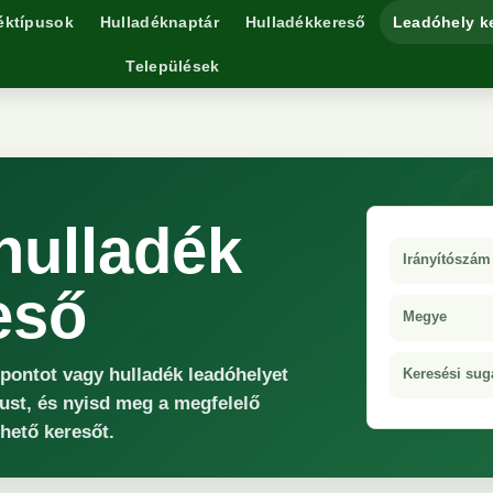
éktípusok
Hulladéknaptár
Hulladékkereső
Leadóhely k
Települések
hulladék
Irányítószám
eső
Megye
őpontot vagy hulladék leadóhelyet
Keresési sug
ust, és nyisd meg a megfelelő
rhető keresőt.