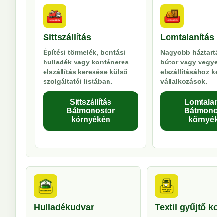
Sittszállítás
Lomtalanítás
Építési törmelék, bontási
Nagyobb háztartá
hulladék vagy konténeres
bútor vagy vegy
elszállítás keresése külső
elszállításához 
szolgáltatói listában.
vállalkozások.
Sittszállítás
Lomtalan
Bátmonostor
Bátmono
környékén
környé
Hulladékudvar
Textil gyűjtő k