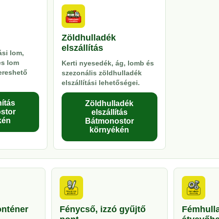
Zöldhulladék
elszállítás
si lom,
es lom
Kerti nyesedék, ág, lomb és
kereshető
szezonális zöldhulladék
elszállítási lehetőségei.
ítás
Zöldhulladék
stor
elszállítás
kén
Bátmonostor
környékén
onténer
Fénycső, izzó gyűjtő
Fémhull