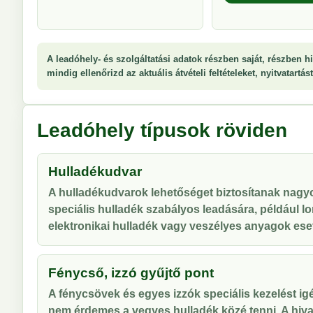
A leadóhely- és szolgáltatási adatok részben saját, részben hi
mindig ellenőrizd az aktuális átvételi feltételeket, nyitvatartá
Leadóhely típusok röviden
Hulladékudvar
A hulladékudvarok lehetőséget biztosítanak nag
speciális hulladék szabályos leadására, például lo
elektronikai hulladék vagy veszélyes anyagok ese
Fénycső, izzó gyűjtő pont
A fénycsövek és egyes izzók speciális kezelést ig
nem érdemes a vegyes hulladék közé tenni. A hiva