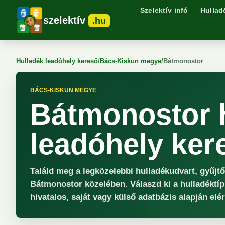
Szelektív infó
Hullad
szelektív
.hu
Hulladék leadóhely kereső
/
Bács-Kiskun megye
/
Bátmonostor
BÁCS-KISKUN MEGYE
Bátmonostor 
leadóhely ker
Találd meg a legközelebbi hulladékudvart, gyűjt
Bátmonostor közelében. Válaszd ki a hulladéktíp
hivatalos, saját vagy külső adatbázis alapján elé