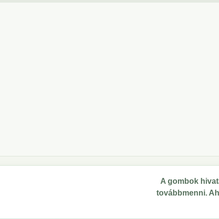
A gombok hivata
továbbmenni. Ahol