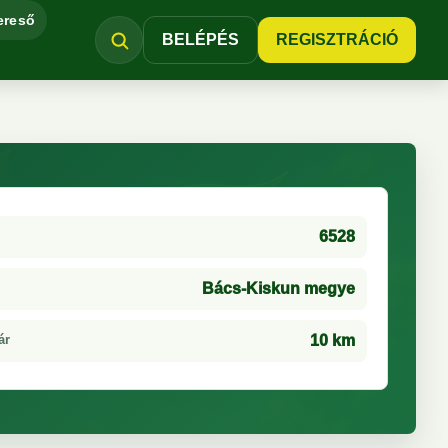
ereső
BELÉPÉS
REGISZTRÁCIÓ
6528
Bács-Kiskun megye
ár
10 km