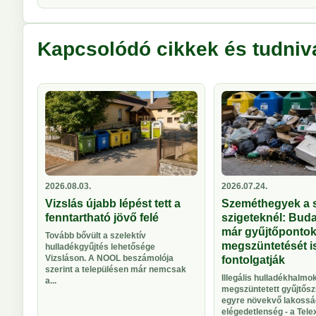
Kapcsolódó cikkek és tudniv
2026.08.03.
2026.07.24.
Vizslás újabb lépést tett a
Szeméthegyek a s
fenntartható jövő felé
szigeteknél: Bud
már gyűjtőponto
Tovább bővült a szelektív
megszüntetését i
hulladékgyűjtés lehetősége
Vizsláson. A NOOL beszámolója
fontolgatják
szerint a településen már nemcsak
Illegális hulladékhalmok
a...
megszüntetett gyűjtősz
egyre növekvő lakossá
elégedetlenség - a Telex 