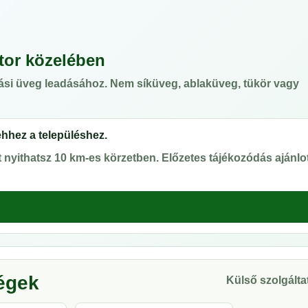
tor közelében
ási üveg leadásához. Nem síküveg, ablaküveg, tükör vagy
ehhez a településhez.
nyithatsz 10 km-es körzetben. Előzetes tájékozódás ajánlot
ségek
Külső szolgáltat