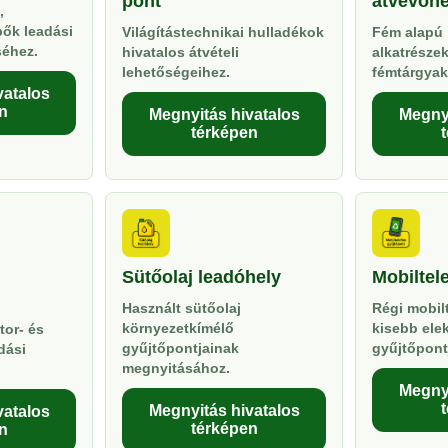
pont
átvevőhe
,
pők leadási
Világítástechnikai hulladékok
Fém alapú 
séhez.
hivatalos átvételi
alkatrésze
lehetőségeihez.
fémtárgyak
vatalos
n
Megnyitás hivatalos
Megnyi
térképen
Sütőolaj leadóhely
Mobiltel
Használt sütőolaj
Régi mobil
környezetkímélő
kisebb ele
tor- és
gyűjtőpontjainak
gyűjtőpont
dási
megnyitásához.
Megnyi
Megnyitás hivatalos
vatalos
térképen
n