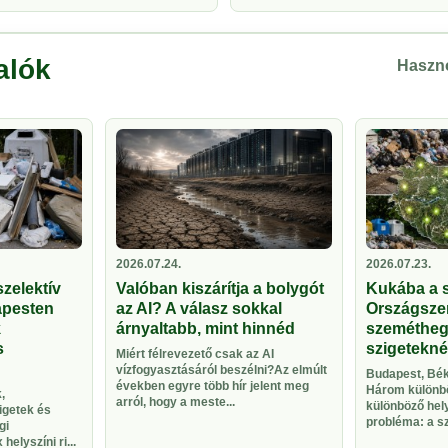
alók
Haszno
2026.07.24.
2026.07.23.
zelektív
Valóban kiszárítja a bolygót
Kukába a 
apesten
az AI? A válasz sokkal
Országsze
k
árnyaltabb, mint hinnéd
szeméthegy
s
szigetekné
Miért félrevezető csak az AI
vízfogyasztásáról beszélni?Az elmúlt
Budapest, Bék
években egyre több hír jelent meg
Három különbö
,
arról, hogy a meste...
különböző hel
igetek és
probléma: a sze
gi
helyszíni ri...