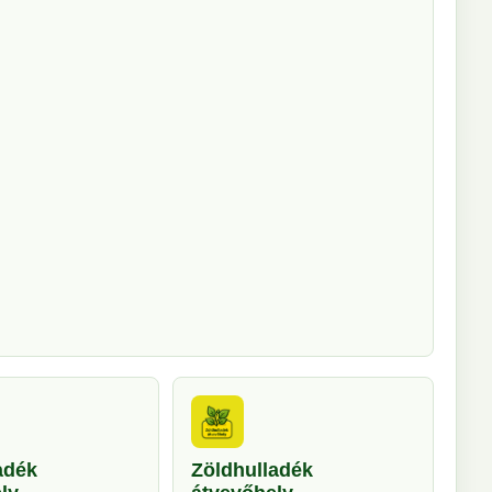
adék
Zöldhulladék