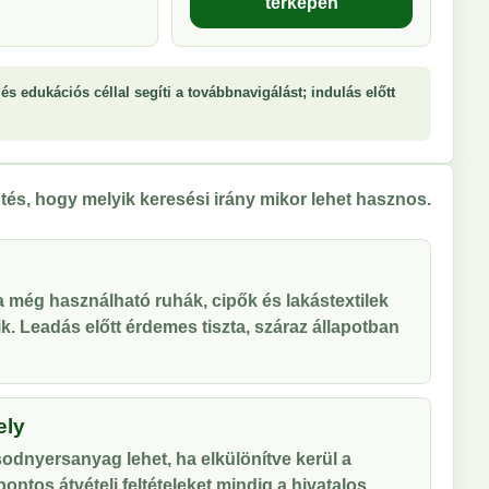
térképen
és edukációs céllal segíti a továbbnavigálást; indulás előtt
tés, hogy melyik keresési irány mikor lehet hasznos.
 a még használható ruhák, cipők és lakástextilek
tik. Leadás előtt érdemes tiszta, száraz állapotban
ely
odnyersanyag lehet, ha elkülönítve kerül a
ontos átvételi feltételeket mindig a hivatalos