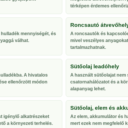
térképen érdemes ellenőriz
Roncsautó átvevőhel
 hulladék mennyiségét, és
A roncsautók és kapcsolód
yaggá válhat.
mivel veszélyes anyagoka
tartalmazhatnak.
Sütőolaj leadóhely
lladékba. A hivatalos
A használt sütőolajat nem s
ése ellenőrzött módon
csatornahálózatot és a kör
alapanyag lehet.
Sütőolaj, elem és akk
t igénylő alkatrészeket
Az elem, akkumulátor és ha
tő a környezeti terhelés.
mert ezek nem megfelelő ke