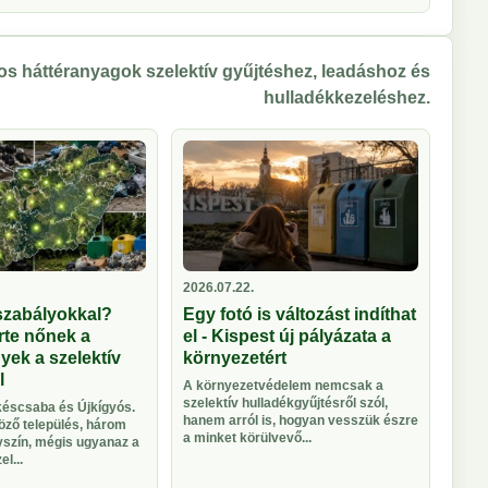
s háttéranyagok szelektív gyűjtéshez, leadáshoz és
hulladékkezeléshez.
2026.07.22.
szabályokkal?
Egy fotó is változást indíthat
rte nőnek a
el - Kispest új pályázata a
ek a szelektív
környezetért
l
A környezetvédelem nemcsak a
szelektív hulladékgyűjtésről szól,
éscsaba és Újkígyós.
hanem arról is, hogyan vesszük észre
ző település, három
a minket körülvevő...
yszín, mégis ugyanaz a
l...