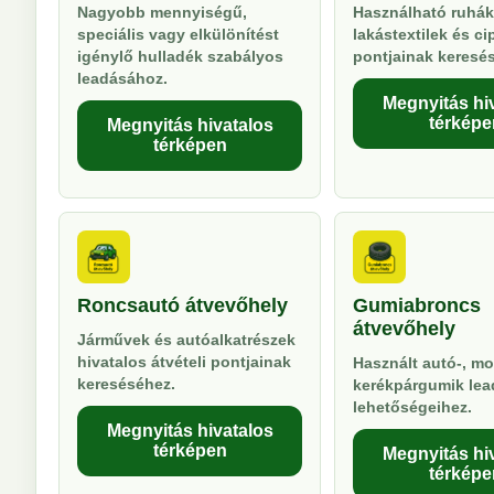
Nagyobb mennyiségű,
Használható ruhák
speciális vagy elkülönítést
lakástextilek és ci
igénylő hulladék szabályos
pontjainak keresé
leadásához.
Megnyitás hi
térképe
Megnyitás hivatalos
térképen
Roncsautó átvevőhely
Gumiabroncs
átvevőhely
Járművek és autóalkatrészek
hivatalos átvételi pontjainak
Használt autó-, mo
kereséséhez.
kerékpárgumik lea
lehetőségeihez.
Megnyitás hivatalos
térképen
Megnyitás hi
térképe