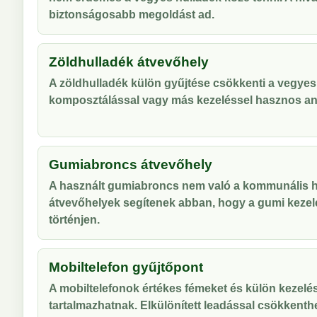
biztonságosabb megoldást ad.
Zöldhulladék átvevőhely
A zöldhulladék külön gyűjtése csökkenti a vegyes
komposztálással vagy más kezeléssel hasznos an
Gumiabroncs átvevőhely
A használt gumiabroncs nem való a kommunális hu
átvevőhelyek segítenek abban, hogy a gumi kezel
történjen.
Mobiltelefon gyűjtőpont
A mobiltelefonok értékes fémeket és külön kezelés
tartalmazhatnak. Elkülönített leadással csökkenthe