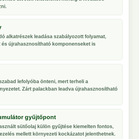
ni.
y
ó alkatrészek leadása szabályozott folyamat,
t és újrahasznosítható komponenseket is
zabad lefolyóba önteni, mert terheli a
nyezetet. Zárt palackban leadva újrahasznosítható
umulátor gyűjtőpont
sznált sütőolaj külön gyűjtése kiemelten fontos,
zelés mellett környezeti kockázatot jelenthetnek.