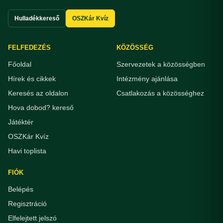
Hulladékkereső
OSZKár Kvíz
FELFEDEZÉS
KÖZÖSSÉG
Főoldal
Szervezetek a közösségben
Hírek és cikkek
Intézmény ajánlása
Keresés az oldalon
Csatlakozás a közösséghez
Hova dobod? kereső
Játéktér
OSZKár Kvíz
Havi toplista
FIÓK
Belépés
Regisztráció
Elfelejtett jelszó