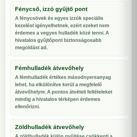
Fénycső, izzó gyűjtő pont
A fénycsövek és egyes izzók speciális
kezelést igényelhetnek, ezért ezeket nem
érdemes a vegyes hulladék közé tenni. A
hivatalos gyűjtőpont biztonságosabb
megoldást ad.
Fémhulladék átvevőhely
A fémhulladék értékes másodnyersanyag
lehet, ha elkülönítve kerül a megfelelő
átvevőhelyre. A pontos átvételi feltételeket
mindig a hivatalos térképen érdemes
ellenőrizni.
Zöldhulladék átvevőhely
A zöldhulladék külön gyűjtése csökkenti a