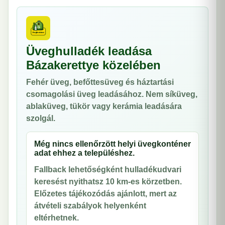
Üveghulladék leadása
Bázakerettye közelében
Fehér üveg, befőttesüveg és háztartási
csomagolási üveg leadásához. Nem síküveg,
ablaküveg, tükör vagy kerámia leadására
szolgál.
Még nincs ellenőrzött helyi üvegkonténer
adat ehhez a településhez.
Fallback lehetőségként hulladékudvari
keresést nyithatsz 10 km-es körzetben.
Előzetes tájékozódás ajánlott, mert az
átvételi szabályok helyenként
eltérhetnek.