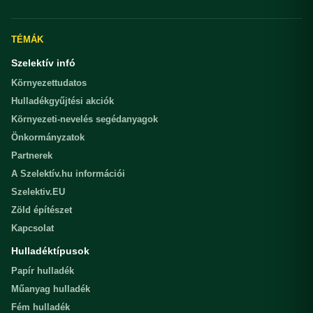
TÉMÁK
Szelektív infó
Környezettudatos
Hulladékgyűjtési akciók
Környezeti-nevelés segédanyagok
Önkormányzatok
Partnerek
A Szelektív.hu információi
Szelektiv.EU
Zöld építészet
Kapcsolat
Hulladéktípusok
Papír hulladék
Műanyag hulladék
Fém hulladék