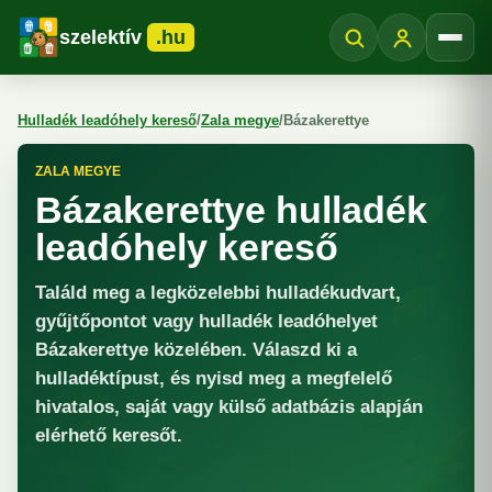
szelektív
.hu
Menü
Hulladék leadóhely kereső
/
Zala megye
/
Bázakerettye
ZALA MEGYE
Bázakerettye hulladék
leadóhely kereső
Találd meg a legközelebbi hulladékudvart,
gyűjtőpontot vagy hulladék leadóhelyet
Bázakerettye közelében. Válaszd ki a
hulladéktípust, és nyisd meg a megfelelő
hivatalos, saját vagy külső adatbázis alapján
elérhető keresőt.