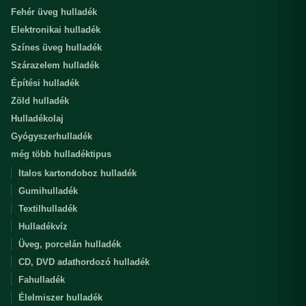
Fehér üveg hulladék
Elektronikai hulladék
Színes üveg hulladék
Szárazelem hulladék
Építési hulladék
Zöld hulladék
Hulladékolaj
Gyógyszerhulladék
még több hulladéktipus
Italos kartondoboz hulladék
Gumihulladék
Textilhulladék
Hulladékvíz
Üveg, porcelán hulladék
CD, DVD adathordozó hulladék
Fahulladék
Élelmiszer hulladék