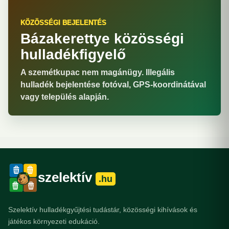
KÖZÖSSÉGI BEJELENTÉS
Bázakerettye közösségi
hulladékfigyelő
A szemétkupac nem magánügy. Illegális
hulladék bejelentése fotóval, GPS-koordinátával
vagy település alapján.
szelektív
.hu
Szelektív hulladékgyűjtési tudástár, közösségi kihívások és
játékos környezeti edukáció.