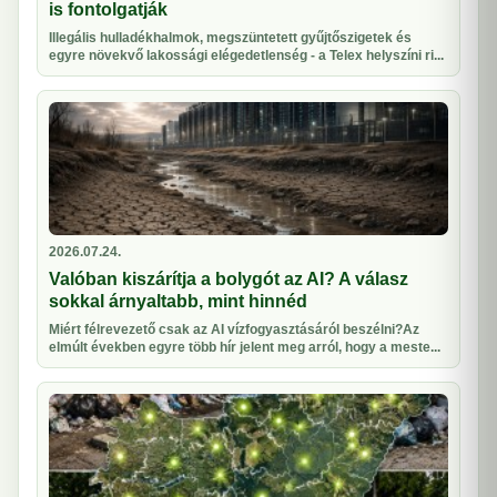
is fontolgatják
Illegális hulladékhalmok, megszüntetett gyűjtőszigetek és
egyre növekvő lakossági elégedetlenség - a Telex helyszíni ri...
2026.07.24.
Valóban kiszárítja a bolygót az AI? A válasz
sokkal árnyaltabb, mint hinnéd
Miért félrevezető csak az AI vízfogyasztásáról beszélni?Az
elmúlt években egyre több hír jelent meg arról, hogy a meste...