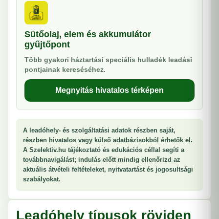
Sütőolaj, elem és akkumulátor
gyűjtőpont
Több gyakori háztartási speciális hulladék leadási
pontjainak kereséséhez.
Megnyitás hivatalos térképen
A leadóhely- és szolgáltatási adatok részben saját,
részben hivatalos vagy külső adatbázisokból érhetők el.
A Szelektiv.hu tájékoztató és edukációs céllal segíti a
továbbnavigálást; indulás előtt mindig ellenőrizd az
aktuális átvételi feltételeket, nyitvatartást és jogosultsági
szabályokat.
Leadóhely típusok röviden