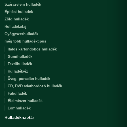
Szárazelem hulladék
Építési hulladék
Zöld hulladék
Hulladékolaj
Gyógyszerhulladék
még több hulladéktipus
Italos kartondoboz hulladék
Gumihulladék
Textilhulladék
Hulladékvíz
Üveg, porcelán hulladék
CD, DVD adathordozó hulladék
Fahulladék
Élelmiszer hulladék
Lomhulladék
Hulladéknaptár