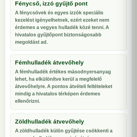
Fénycső, izzó gyűjtő pont
A fénycsövek és egyes izzók speciális
kezelést igényelhetnek, ezért ezeket nem
érdemes a vegyes hulladék közé tenni. A
hivatalos gyűjtőpont biztonságosabb
megoldást ad.
Fémhulladék átvevőhely
A fémhulladék értékes másodnyersanyag
lehet, ha elkülönítve kerül a megfelelő
átvevőhelyre. A pontos átvételi feltételeket
mindig a hivatalos térképen érdemes
ellenőrizni.
Zöldhulladék átvevőhely
A zöldhulladék külön gyűjtése csökkenti a