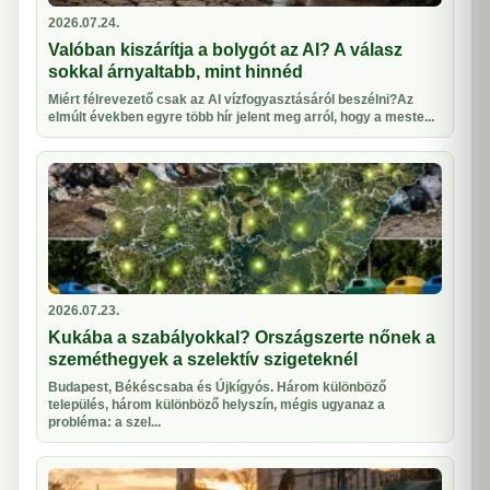
2026.07.24.
Valóban kiszárítja a bolygót az AI? A válasz
sokkal árnyaltabb, mint hinnéd
Miért félrevezető csak az AI vízfogyasztásáról beszélni?Az
elmúlt években egyre több hír jelent meg arról, hogy a meste...
2026.07.23.
Kukába a szabályokkal? Országszerte nőnek a
szeméthegyek a szelektív szigeteknél
Budapest, Békéscsaba és Újkígyós. Három különböző
település, három különböző helyszín, mégis ugyanaz a
probléma: a szel...