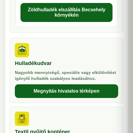
Zöldhulladék elszállítás Becsehely
környékén
Hulladékudvar
Nagyobb mennyiségű, speciális vagy elkülönítést
igénylő hulladék szabályos leadásához.
Megnyitás hivatalos térképen
Textil gyűjtő konténer