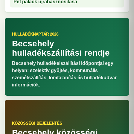
Pet palack újrahasznosítása
HULLADÉKNAPTÁR 2026
Becsehely
hulladékszállítási rendje
Becsehely hulladékelszállítási időpontjai egy
helyen: szelektív gyűjtés, kommunális
szemétszállítás, lomtalanítás és hulladékudvar
információk.
KÖZÖSSÉGI BEJELENTÉS
Becsehely közösségi