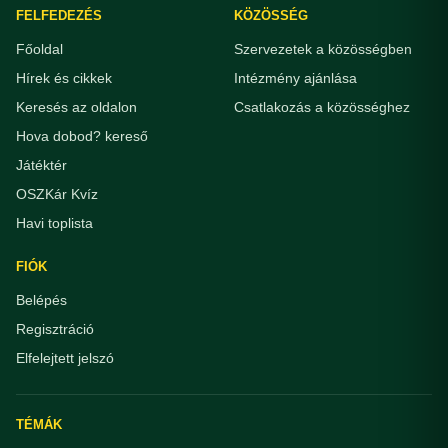
FELFEDEZÉS
KÖZÖSSÉG
Főoldal
Szervezetek a közösségben
Hírek és cikkek
Intézmény ajánlása
Keresés az oldalon
Csatlakozás a közösséghez
Hova dobod? kereső
Játéktér
OSZKár Kvíz
Havi toplista
FIÓK
Belépés
Regisztráció
Elfelejtett jelszó
TÉMÁK