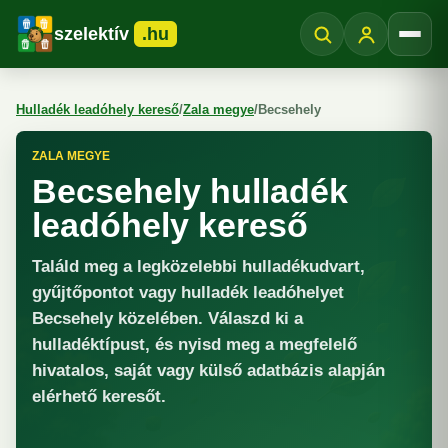
szelektív
.hu
Menü
Hulladék leadóhely kereső
/
Zala megye
/
Becsehely
ZALA MEGYE
Becsehely hulladék
leadóhely kereső
Találd meg a legközelebbi hulladékudvart,
gyűjtőpontot vagy hulladék leadóhelyet
Becsehely közelében. Válaszd ki a
hulladéktípust, és nyisd meg a megfelelő
hivatalos, saját vagy külső adatbázis alapján
elérhető keresőt.