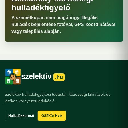
hulladékfigyelő
A szemétkupac nem magánügy. Illegális
hulladék bejelentése fotóval, GPS-koordinátával
vagy település alapján.
szelektív
.hu
Szelektív hulladékgyűjtési tudástár, közösségi kihívások és
játékos környezeti edukáció.
Hulladékkereső
OSZKár Kvíz