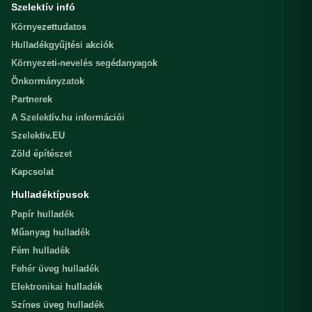
Szelektív infó
Környezettudatos
Hulladékgyűjtési akciók
Környezeti-nevelés segédanyagok
Önkormányzatok
Partnerek
A Szelektív.hu információi
Szelektiv.EU
Zöld építészet
Kapcsolat
Hulladéktípusok
Papír hulladék
Műanyag hulladék
Fém hulladék
Fehér üveg hulladék
Elektronikai hulladék
Színes üveg hulladék