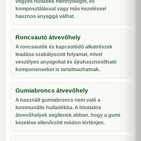
vegyes hulladék mennyiségét, és
komposztálással vagy más kezeléssel
hasznos anyaggá válhat.
Roncsautó átvevőhely
A roncsautók és kapcsolódó alkatrészek
leadása szabályozott folyamat, mivel
veszélyes anyagokat és újrahasznosítható
komponenseket is tartalmazhatnak.
Gumiabroncs átvevőhely
A használt gumiabroncs nem való a
kommunális hulladékba. A hivatalos
átvevőhelyek segítenek abban, hogy a gumi
kezelése ellenőrzött módon történjen.