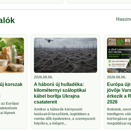
alók
Haszno
2026.08.06.
2026.08.06.
új korszak
A háború új hulladéka:
Európa újr
kilométernyi száloptikai
jövője Vars
l
kábel borítja Ukrajna
érkezik a 
csatatereit
2026
 az Európai
ndeletének
Amikor a háborúk környezeti
Robotok, meste
sai lépnek
hatásairól beszélünk, legtöbben a
intelligens vá
romba dőlt épületekre, a szennyezett
körforgásos g
folyókra, a kiégett...
megoldásai egy