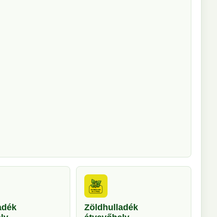
adék
Zöldhulladék