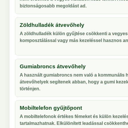
biztonságosabb megoldást ad.
Zöldhulladék átvevőhely
A zöldhulladék külön gyűjtése csökkenti a vegyes
komposztálással vagy más kezeléssel hasznos an
Gumiabroncs átvevőhely
A használt gumiabroncs nem való a kommunális hu
átvevőhelyek segítenek abban, hogy a gumi kezel
történjen.
Mobiltelefon gyűjtőpont
A mobiltelefonok értékes fémeket és külön kezelés
tartalmazhatnak. Elkülönített leadással csökkenthe