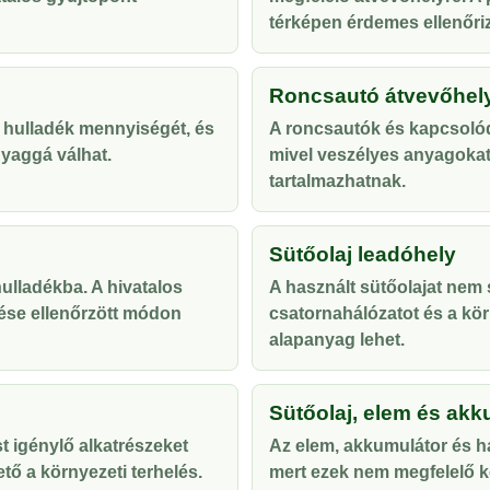
térképen érdemes ellenőriz
Roncsautó átvevőhel
 hulladék mennyiségét, és
A roncsautók és kapcsolód
yaggá válhat.
mivel veszélyes anyagoka
tartalmazhatnak.
Sütőolaj leadóhely
lladékba. A hivatalos
A használt sütőolajat nem s
ése ellenőrzött módon
csatornahálózatot és a kör
alapanyag lehet.
Sütőolaj, elem és akk
t igénylő alkatrészeket
Az elem, akkumulátor és ha
tő a környezeti terhelés.
mert ezek nem megfelelő ke