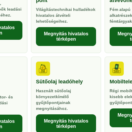
pont
átvevőhe
,
pők leadási
Világítástechnikai hulladékok
Fém alapú 
séhez.
hivatalos átvételi
alkatrésze
lehetőségeihez.
fémtárgyak
vatalos
n
Megnyitás hivatalos
Megnyi
térképen
Sütőolaj leadóhely
Mobiltel
Használt sütőolaj
Régi mobil
környezetkímélő
kisebb ele
tor- és
gyűjtőpontjainak
gyűjtőpont
dási
megnyitásához.
Megnyi
Megnyitás hivatalos
vatalos
térképen
n