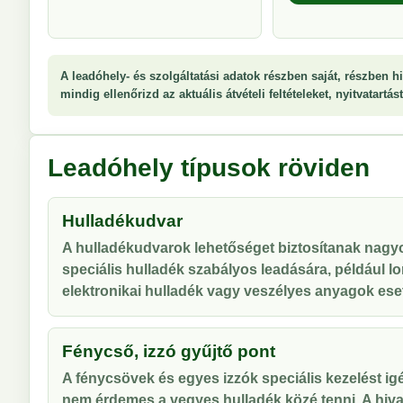
A leadóhely- és szolgáltatási adatok részben saját, részben hi
mindig ellenőrizd az aktuális átvételi feltételeket, nyitvatartá
Leadóhely típusok röviden
Hulladékudvar
A hulladékudvarok lehetőséget biztosítanak nag
speciális hulladék szabályos leadására, például lo
elektronikai hulladék vagy veszélyes anyagok ese
Fénycső, izzó gyűjtő pont
A fénycsövek és egyes izzók speciális kezelést ig
nem érdemes a vegyes hulladék közé tenni. A hiva