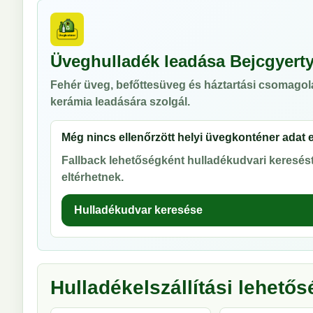
Üveghulladék leadása Bejcgyert
Fehér üveg, befőttesüveg és háztartási csomagol
kerámia leadására szolgál.
Még nincs ellenőrzött helyi üvegkonténer adat 
Fallback lehetőségként hulladékudvari keresést 
eltérhetnek.
Hulladékudvar keresése
Hulladékelszállítási lehető