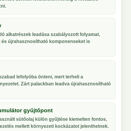
ni.
y
ó alkatrészek leadása szabályozott folyamat,
t és újrahasznosítható komponenseket is
zabad lefolyóba önteni, mert terheli a
nyezetet. Zárt palackban leadva újrahasznosítható
umulátor gyűjtőpont
sznált sütőolaj külön gyűjtése kiemelten fontos,
zelés mellett környezeti kockázatot jelenthetnek.