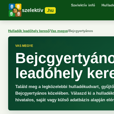
Szelektív infó
Hullad
szelektív
.hu
Hulladék leadóhely kereső
/
Vas megye
/
Bejcgyertyános
VAS MEGYE
Bejcgyertyáno
leadóhely ker
Találd meg a legközelebbi hulladékudvart, gyűjt
Bejcgyertyános közelében. Válaszd ki a hulladék
hivatalos, saját vagy külső adatbázis alapján elé