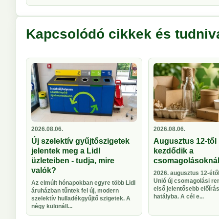
Kapcsolódó cikkek és tudniv
2026.08.06.
2026.08.06.
Új szelektív gyűjtőszigetek
Augusztus 12-től 
jelentek meg a Lidl
kezdődik a
üzleteiben - tudja, mire
csomagolásokná
valók?
2026. augusztus 12-étől
Unió új csomagolási re
Az elmúlt hónapokban egyre több Lidl
első jelentősebb előírá
áruházban tűntek fel új, modern
hatályba. A cél e...
szelektív hulladékgyűjtő szigetek. A
négy különáll...