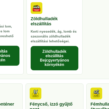
Zöldhulladék
elszállítás
si lom,
es lom
Kerti nyesedék, ág, lomb és
kereshető
szezonális zöldhulladék
elszállítási lehetőségei.
ítás
Zöldhulladék
yános
elszállítás
kén
Bejcgyertyános
környékén
onténer
Fénycső, izzó gyűjtő
Fémhull