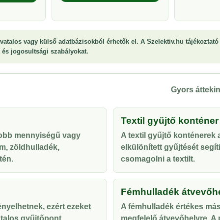
vatalos vagy külső adatbázisokból érhetők el. A Szelektiv.hu tájékoztató 
st és jogosultsági szabályokat.
Gyors áttekin
Textil gyűjtő konténer
yobb mennyiségű vagy
A textil gyűjtő konténerek
m, zöldhulladék,
elkülönített gyűjtését segí
tén.
csomagolni a textilt.
Fémhulladék átvevőh
ényelhetnek, ezért ezeket
A fémhulladék értékes más
talos gyűjtőpont
megfelelő átvevőhelyre. A p