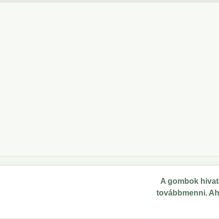
A gombok hivata
továbbmenni. Ahol