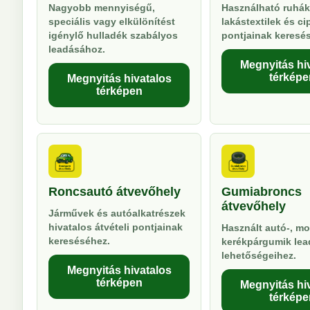
Nagyobb mennyiségű,
Használható ruhák
speciális vagy elkülönítést
lakástextilek és ci
igénylő hulladék szabályos
pontjainak keresé
leadásához.
Megnyitás hi
térképe
Megnyitás hivatalos
térképen
Roncsautó átvevőhely
Gumiabroncs
átvevőhely
Járművek és autóalkatrészek
hivatalos átvételi pontjainak
Használt autó-, mo
kereséséhez.
kerékpárgumik lea
lehetőségeihez.
Megnyitás hivatalos
térképen
Megnyitás hi
térképe