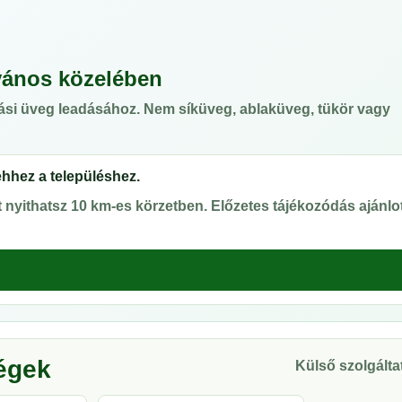
yános közelében
ási üveg leadásához. Nem síküveg, ablaküveg, tükör vagy
ehhez a településhez.
nyithatsz 10 km-es körzetben. Előzetes tájékozódás ajánlot
ségek
Külső szolgáltat