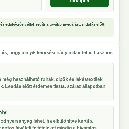
térképen
és edukációs céllal segíti a továbbnavigálást; indulás előtt
tés, hogy melyik keresési irány mikor lehet hasznos.
 a még használható ruhák, cipők és lakástextilek
tik. Leadás előtt érdemes tiszta, száraz állapotban
ely
odnyersanyag lehet, ha elkülönítve kerül a
ontos átvételi feltételeket mindig a hivatalos