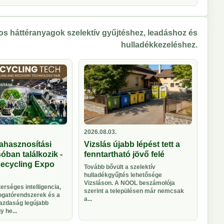
s háttéranyagok szelektív gyűjtéshez, leadáshoz és
hulladékkezeléshez.
2026.08.03.
ahasznosítási
Vizslás újabb lépést tett a
óban találkozik -
fenntartható jövő felé
Recycling Expo
Tovább bővült a szelektív
hulladékgyűjtés lehetősége
Vizsláson. A NOOL beszámolója
rséges intelligencia,
szerint a településen már nemcsak
logatórendszerek és a
a...
azdaság legújabb
 he...