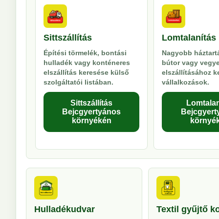
Sittszállítás
Lomtalanítás
Építési törmelék, bontási
Nagyobb háztartá
hulladék vagy konténeres
bútor vagy vegy
elszállítás keresése külső
elszállításához 
szolgáltatói listában.
vállalkozások.
Sittszállítás
Lomtalan
Bejcgyertyános
Bejcgyert
környékén
környé
Hulladékudvar
Textil gyűjtő k