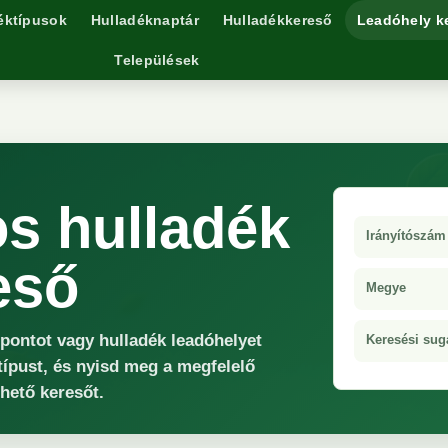
éktípusok
Hulladéknaptár
Hulladékkereső
Leadóhely k
Települések
s hulladék
Irányítószám
eső
Megye
őpontot vagy hulladék leadóhelyet
Keresési sug
típust, és nyisd meg a megfelelő
rhető keresőt.