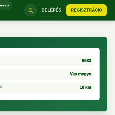
ereső
BELÉPÉS
REGISZTRÁCIÓ
9683
Vas megye
ár
10 km