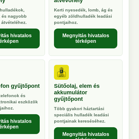
ly
átvevőhely
hulladékok,
Kerti nyesedék, lomb, ág és
k és nagyobb
egyéb zöldhulladék leadási
 átvételéhez.
pontjaihoz.
tás hivatalos
Megnyitás hivatalos
térképen
térképen
efon gyűjtőpont
Sütőolaj, elem és
akkumulátor
telefonok és
gyűjtőpont
ktronikai eszközök
jaihoz.
Több gyakori háztartási
speciális hulladék leadási
tás hivatalos
pontjainak kereséséhez.
térképen
Megnyitás hivatalos