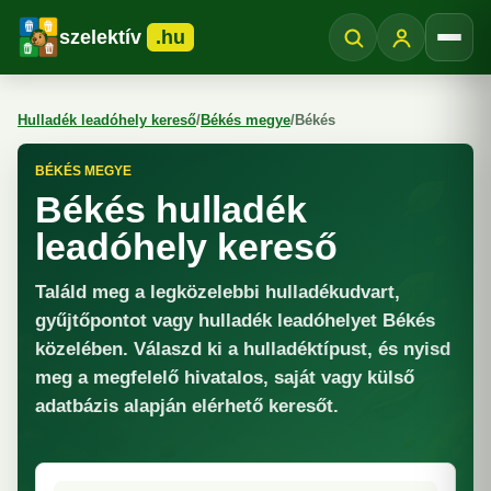
szelektív
.hu
Menü
Hulladék leadóhely kereső
/
Békés megye
/
Békés
BÉKÉS MEGYE
Békés hulladék
leadóhely kereső
Találd meg a legközelebbi hulladékudvart,
gyűjtőpontot vagy hulladék leadóhelyet Békés
közelében. Válaszd ki a hulladéktípust, és nyisd
meg a megfelelő hivatalos, saját vagy külső
adatbázis alapján elérhető keresőt.