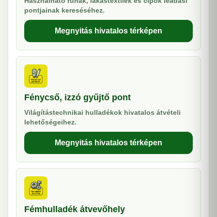
Használható ruhák, lakástextilek és cipők leadási
pontjainak kereséséhez.
Megnyitás hivatalos térképen
Fénycső, izzó gyűjtő pont
Világítástechnikai hulladékok hivatalos átvételi
lehetőségeihez.
Megnyitás hivatalos térképen
Fémhulladék átvevőhely