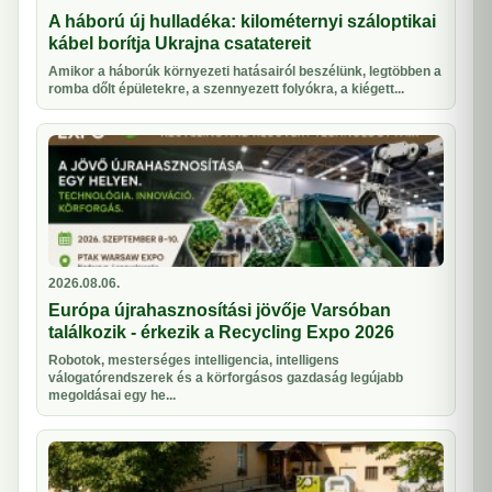
A háború új hulladéka: kilométernyi száloptikai
kábel borítja Ukrajna csatatereit
Amikor a háborúk környezeti hatásairól beszélünk, legtöbben a
romba dőlt épületekre, a szennyezett folyókra, a kiégett...
2026.08.06.
Európa újrahasznosítási jövője Varsóban
találkozik - érkezik a Recycling Expo 2026
Robotok, mesterséges intelligencia, intelligens
válogatórendszerek és a körforgásos gazdaság legújabb
megoldásai egy he...