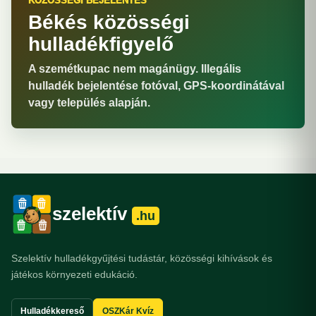
KÖZÖSSÉGI BEJELENTÉS
Békés közösségi
hulladékfigyelő
A szemétkupac nem magánügy. Illegális
hulladék bejelentése fotóval, GPS-koordinátával
vagy település alapján.
szelektív
.hu
Szelektív hulladékgyűjtési tudástár, közösségi kihívások és
játékos környezeti edukáció.
Hulladékkereső
OSZKár Kvíz