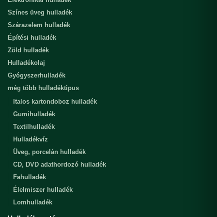
Színes üveg hulladék
Szárazelem hulladék
Építési hulladék
Zöld hulladék
Hulladékolaj
Gyógyszerhulladék
még több hulladéktipus
Italos kartondoboz hulladék
Gumihulladék
Textilhulladék
Hulladékvíz
Üveg, porcelán hulladék
CD, DVD adathordozó hulladék
Fahulladék
Élelmiszer hulladék
Lomhulladék