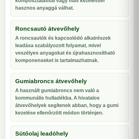
komposztálással vagy más kezeléssel
hasznos anyaggá válhat.
Roncsautó átvevőhely
A roncsautók és kapcsolódó alkatrészek
leadása szabályozott folyamat, mivel
veszélyes anyagokat és újrahasznosítható
komponenseket is tartalmazhatnak.
Gumiabroncs átvevőhely
A használt gumiabroncs nem való a
kommunális hulladékba. A hivatalos
átvevőhelyek segítenek abban, hogy a gumi
kezelése ellenőrzött módon történjen.
Sütőolaj leadóhely