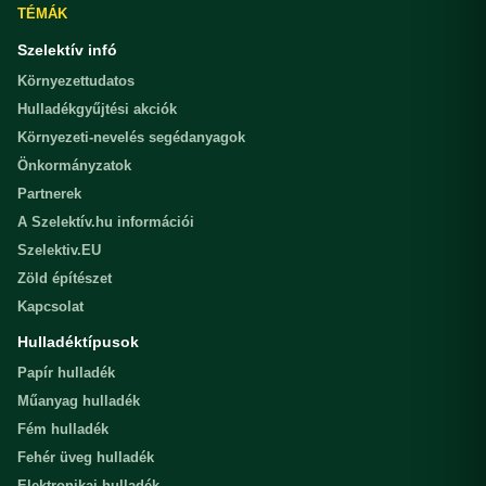
TÉMÁK
Szelektív infó
Környezettudatos
Hulladékgyűjtési akciók
Környezeti-nevelés segédanyagok
Önkormányzatok
Partnerek
A Szelektív.hu információi
Szelektiv.EU
Zöld építészet
Kapcsolat
Hulladéktípusok
Papír hulladék
Műanyag hulladék
Fém hulladék
Fehér üveg hulladék
Elektronikai hulladék