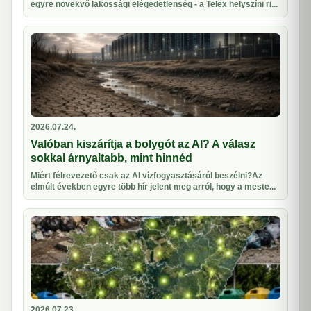
egyre növekvő lakossági elégedetlenség - a Telex helyszíni ri...
2026.07.24.
Valóban kiszárítja a bolygót az AI? A válasz
sokkal árnyaltabb, mint hinnéd
Miért félrevezető csak az AI vízfogyasztásáról beszélni?Az
elmúlt években egyre több hír jelent meg arról, hogy a meste...
2026.07.23.