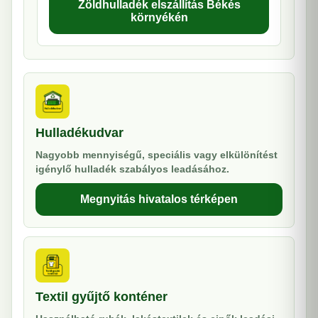
Zöldhulladék elszállítás Békés
környékén
Hulladékudvar
Nagyobb mennyiségű, speciális vagy elkülönítést
igénylő hulladék szabályos leadásához.
Megnyitás hivatalos térképen
Textil gyűjtő konténer