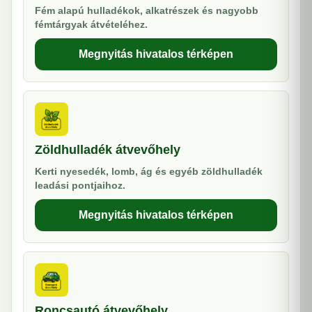
Fém alapú hulladékok, alkatrészek és nagyobb
fémtárgyak átvételéhez.
Megnyitás hivatalos térképen
Zöldhulladék átvevőhely
Kerti nyesedék, lomb, ág és egyéb zöldhulladék
leadási pontjaihoz.
Megnyitás hivatalos térképen
Roncsautó átvevőhely