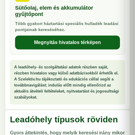
Sütőolaj, elem és akkumulátor
gyűjtőpont
Több gyakori háztartási speciális hulladék leadási
pontjainak kereséséhez.
Megnyitás hivatalos térképen
A leadóhely- és szolgáltatási adatok részben saját,
részben hivatalos vagy külső adatbázisokból érhetők el.
A Szelektiv.hu tájékoztató és edukációs céllal segíti a
továbbnavigálást; indulás előtt mindig ellenőrizd az
aktuális átvételi feltételeket, nyitvatartást és jogosultsági
szabályokat.
Leadóhely típusok röviden
Gyors áttekintés, hogy melyik keresési irány mikor