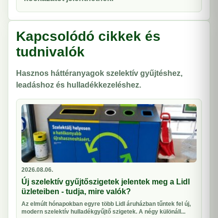
Kapcsolódó cikkek és
tudnivalók
Hasznos háttéranyagok szelektív gyűjtéshez,
leadáshoz és hulladékkezeléshez.
2026.08.06.
Új szelektív gyűjtőszigetek jelentek meg a Lidl
üzleteiben - tudja, mire valók?
Az elmúlt hónapokban egyre több Lidl áruházban tűntek fel új,
modern szelektív hulladékgyűjtő szigetek. A négy különáll...