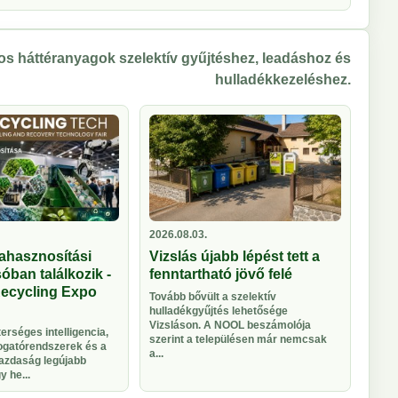
s háttéranyagok szelektív gyűjtéshez, leadáshoz és
hulladékkezeléshez.
2026.08.03.
ahasznosítási
Vizslás újabb lépést tett a
óban találkozik -
fenntartható jövő felé
Recycling Expo
Tovább bővült a szelektív
hulladékgyűjtés lehetősége
Vizsláson. A NOOL beszámolója
rséges intelligencia,
szerint a településen már nemcsak
logatórendszerek és a
a...
azdaság legújabb
 he...