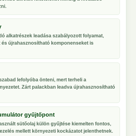
ni.
y
ó alkatrészek leadása szabályozott folyamat,
t és újrahasznosítható komponenseket is
zabad lefolyóba önteni, mert terheli a
nyezetet. Zárt palackban leadva újrahasznosítható
umulátor gyűjtőpont
sznált sütőolaj külön gyűjtése kiemelten fontos,
zelés mellett környezeti kockázatot jelenthetnek.