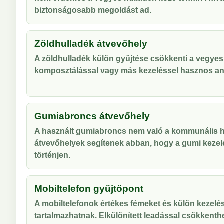
biztonságosabb megoldást ad.
Zöldhulladék átvevőhely
A zöldhulladék külön gyűjtése csökkenti a vegyes
komposztálással vagy más kezeléssel hasznos an
Gumiabroncs átvevőhely
A használt gumiabroncs nem való a kommunális hu
átvevőhelyek segítenek abban, hogy a gumi kezel
történjen.
Mobiltelefon gyűjtőpont
A mobiltelefonok értékes fémeket és külön kezelés
tartalmazhatnak. Elkülönített leadással csökkenthe