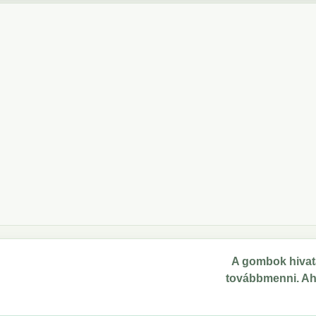
A gombok hivata
továbbmenni. Ahol