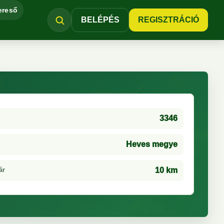
ereső
BELÉPÉS
REGISZTRÁCIÓ
3346
Heves megye
ár
10 km