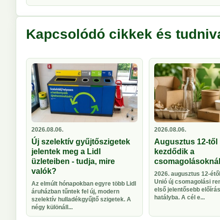
Kapcsolódó cikkek és tudniv
2026.08.06.
2026.08.06.
Új szelektív gyűjtőszigetek
Augusztus 12-től 
jelentek meg a Lidl
kezdődik a
üzleteiben - tudja, mire
csomagolásokná
valók?
2026. augusztus 12-étől
Unió új csomagolási re
Az elmúlt hónapokban egyre több Lidl
első jelentősebb előírá
áruházban tűntek fel új, modern
hatályba. A cél e...
szelektív hulladékgyűjtő szigetek. A
négy különáll...