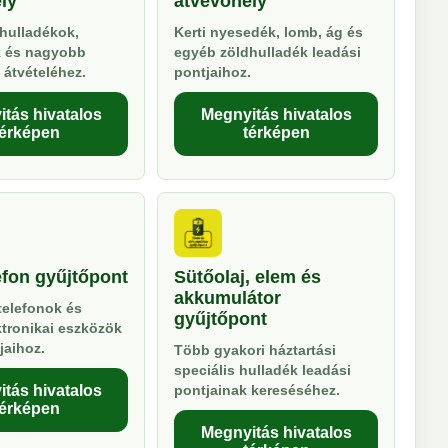
ly
átvevőhely
hulladékok,
Kerti nyesedék, lomb, ág és
k és nagyobb
egyéb zöldhulladék leadási
 átvételéhez.
pontjaihoz.
tás hivatalos
Megnyitás hivatalos
térképen
térképen
efon gyűjtőpont
Sütőolaj, elem és
akkumulátor
telefonok és
gyűjtőpont
ktronikai eszközök
jaihoz.
Több gyakori háztartási
speciális hulladék leadási
tás hivatalos
pontjainak kereséséhez.
térképen
Megnyitás hivatalos