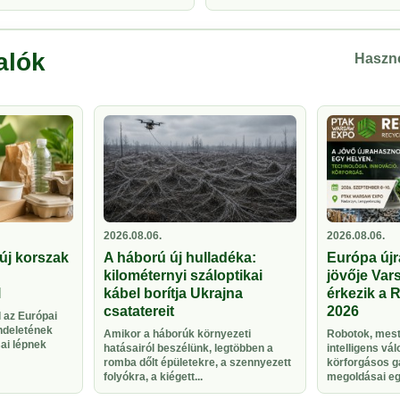
alók
Haszno
2026.08.06.
2026.08.06.
új korszak
A háború új hulladéka:
Európa újr
kilométernyi száloptikai
jövője Vars
l
kábel borítja Ukrajna
érkezik a 
csatatereit
2026
 az Európai
ndeletének
Amikor a háborúk környezeti
Robotok, meste
sai lépnek
hatásairól beszélünk, legtöbben a
intelligens vá
romba dőlt épületekre, a szennyezett
körforgásos g
folyókra, a kiégett...
megoldásai egy