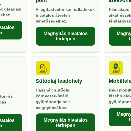
pont
átvevőhe
,
pők leadási
Világítástechnikai hulladékok
Fém alapú 
séhez.
hivatalos átvételi
alkatrésze
lehetőségeihez.
fémtárgyak
vatalos
n
Megnyitás hivatalos
Megnyi
térképen
Sütőolaj leadóhely
Mobiltel
Használt sütőolaj
Régi mobil
környezetkímélő
kisebb ele
tor- és
gyűjtőpontjainak
gyűjtőpont
dási
megnyitásához.
Megnyi
Megnyitás hivatalos
vatalos
térképen
n