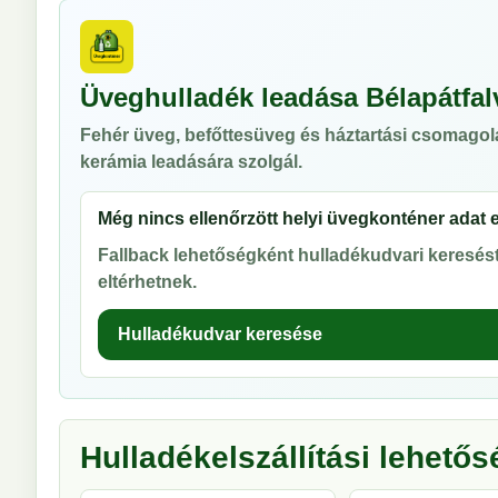
Üveghulladék leadása Bélapátfal
Fehér üveg, befőttesüveg és háztartási csomagol
kerámia leadására szolgál.
Még nincs ellenőrzött helyi üvegkonténer adat 
Fallback lehetőségként hulladékudvari keresést 
eltérhetnek.
Hulladékudvar keresése
Hulladékelszállítási lehető