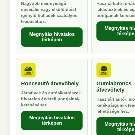
Nagyobb mennyiségű,
Használható ruhák
speciális vagy elkülönítést
lakástextilek és ci
igénylő hulladék szabályos
pontjainak keresé
leadásához.
Megnyitás hi
térképe
Megnyitás hivatalos
térképen
Roncsautó átvevőhely
Gumiabroncs
átvevőhely
Járművek és autóalkatrészek
hivatalos átvételi pontjainak
Használt autó-, mo
kereséséhez.
kerékpárgumik lea
lehetőségeihez.
Megnyitás hivatalos
térképen
Megnyitás hi
térképe