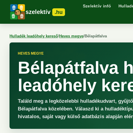
Szelektív infó
Hullad
szelektív
.hu
Hulladék leadóhely kereső
/
Heves megye
/
Bélapátfalva
HEVES MEGYE
Bélapátfalva 
leadóhely ker
Találd meg a legközelebbi hulladékudvart, gyűjt
Bélapátfalva közelében. Válaszd ki a hulladéktíp
hivatalos, saját vagy külső adatbázis alapján elé