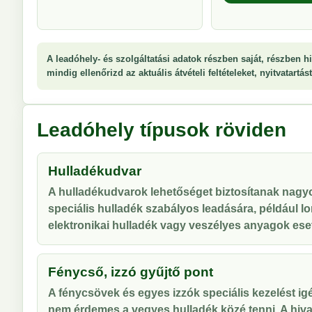
A leadóhely- és szolgáltatási adatok részben saját, részben hi
mindig ellenőrizd az aktuális átvételi feltételeket, nyitvatartá
Leadóhely típusok röviden
Hulladékudvar
A hulladékudvarok lehetőséget biztosítanak nag
speciális hulladék szabályos leadására, például lo
elektronikai hulladék vagy veszélyes anyagok ese
Fénycső, izzó gyűjtő pont
A fénycsövek és egyes izzók speciális kezelést ig
nem érdemes a vegyes hulladék közé tenni. A hiva