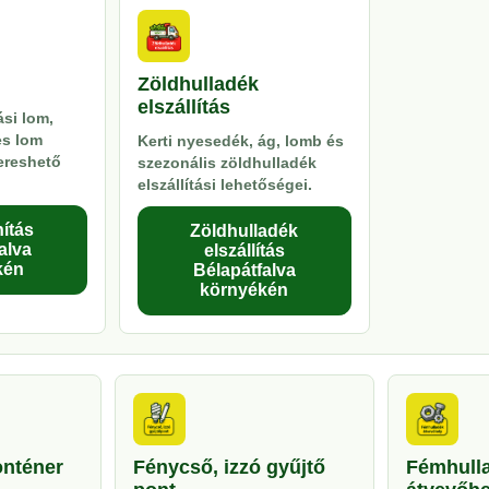
Zöldhulladék
elszállítás
si lom,
es lom
Kerti nyesedék, ág, lomb és
kereshető
szezonális zöldhulladék
elszállítási lehetőségei.
ítás
Zöldhulladék
alva
elszállítás
kén
Bélapátfalva
környékén
onténer
Fénycső, izzó gyűjtő
Fémhull