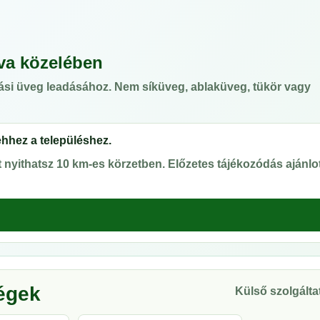
va közelében
ási üveg leadásához. Nem síküveg, ablaküveg, tükör vagy
ehhez a településhez.
nyithatsz 10 km-es körzetben. Előzetes tájékozódás ajánlot
ségek
Külső szolgáltat