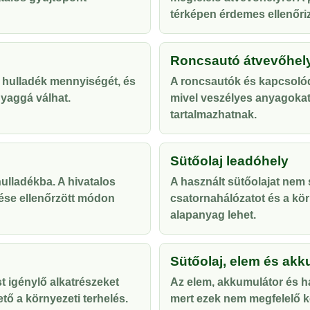
térképen érdemes ellenőriz
Roncsautó átvevőhel
 hulladék mennyiségét, és
A roncsautók és kapcsolód
yaggá válhat.
mivel veszélyes anyagoka
tartalmazhatnak.
Sütőolaj leadóhely
lladékba. A hivatalos
A használt sütőolajat nem s
ése ellenőrzött módon
csatornahálózatot és a kör
alapanyag lehet.
Sütőolaj, elem és akk
t igénylő alkatrészeket
Az elem, akkumulátor és ha
tő a környezeti terhelés.
mert ezek nem megfelelő ke