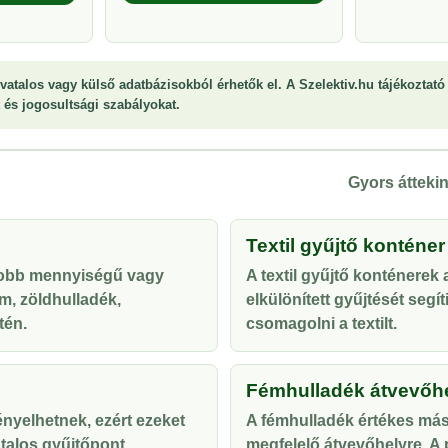
vatalos vagy külső adatbázisokból érhetők el. A Szelektiv.hu tájékoztató 
st és jogosultsági szabályokat.
Gyors áttekin
Textil gyűjtő konténer
yobb mennyiségű vagy
A textil gyűjtő konténerek
m, zöldhulladék,
elkülönített gyűjtését segí
tén.
csomagolni a textilt.
Fémhulladék átvevőh
ényelhetnek, ezért ezeket
A fémhulladék értékes más
talos gyűjtőpont
megfelelő átvevőhelyre. A p