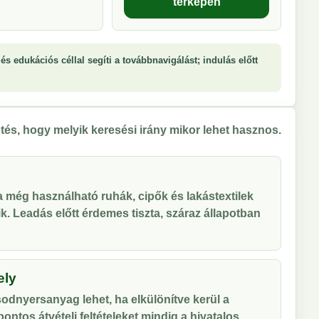
térképen
és edukációs céllal segíti a továbbnavigálást; indulás előtt
tés, hogy melyik keresési irány mikor lehet hasznos.
 a még használható ruhák, cipők és lakástextilek
tik. Leadás előtt érdemes tiszta, száraz állapotban
ely
odnyersanyag lehet, ha elkülönítve kerül a
ontos átvételi feltételeket mindig a hivatalos