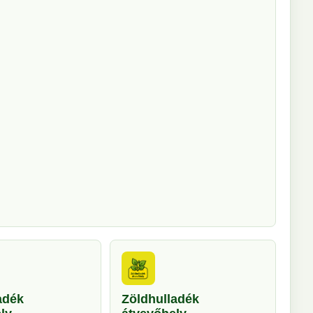
adék
Zöldhulladék