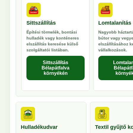
Sittszállítás
Lomtalanítás
Építési törmelék, bontási
Nagyobb háztartá
hulladék vagy konténeres
bútor vagy vegy
elszállítás keresése külső
elszállításához 
szolgáltatói listában.
vállalkozások.
Sittszállítás
Lomtalan
Bélapátfalva
Bélapátf
környékén
környé
Hulladékudvar
Textil gyűjtő k