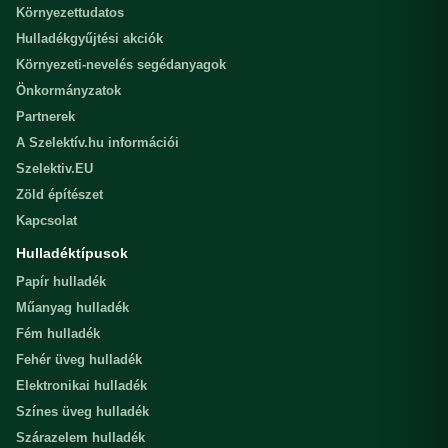
Környezettudatos
Hulladékgyűjtési akciók
Környezeti-nevelés segédanyagok
Önkormányzatok
Partnerek
A Szelektív.hu információi
Szelektiv.EU
Zöld építészet
Kapcsolat
Hulladéktípusok
Papír hulladék
Műanyag hulladék
Fém hulladék
Fehér üveg hulladék
Elektronikai hulladék
Színes üveg hulladék
Szárazelem hulladék