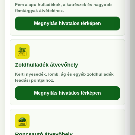
Fém alapú hulladékok, alkatrészek és nagyobb
fémtárgyak átvételéhez.
Megnyitás hivatalos térképen
Zöldhulladék átvevőhely
Kerti nyesedék, lomb, ág és egyéb zöldhulladék
leadási pontjaihoz.
Megnyitás hivatalos térképen
Roncsautó átvevőhely