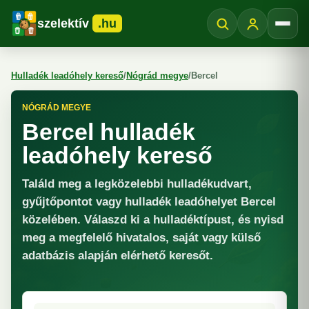
szelektív
.hu
Menü
Hulladék leadóhely kereső
/
Nógrád megye
/
Bercel
NÓGRÁD MEGYE
Bercel hulladék
leadóhely kereső
Találd meg a legközelebbi hulladékudvart,
gyűjtőpontot vagy hulladék leadóhelyet Bercel
közelében. Válaszd ki a hulladéktípust, és nyisd
meg a megfelelő hivatalos, saját vagy külső
adatbázis alapján elérhető keresőt.