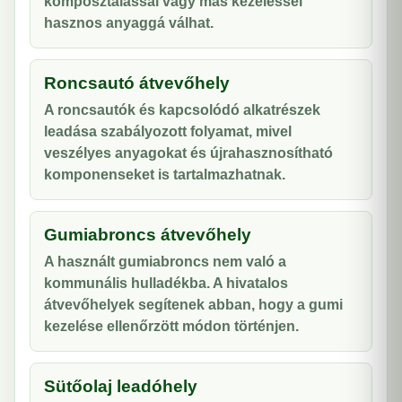
komposztálással vagy más kezeléssel
hasznos anyaggá válhat.
Roncsautó átvevőhely
A roncsautók és kapcsolódó alkatrészek
leadása szabályozott folyamat, mivel
veszélyes anyagokat és újrahasznosítható
komponenseket is tartalmazhatnak.
Gumiabroncs átvevőhely
A használt gumiabroncs nem való a
kommunális hulladékba. A hivatalos
átvevőhelyek segítenek abban, hogy a gumi
kezelése ellenőrzött módon történjen.
Sütőolaj leadóhely