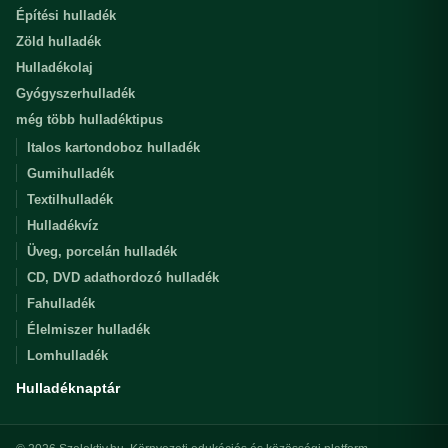
Építési hulladék
Zöld hulladék
Hulladékolaj
Gyógyszerhulladék
még több hulladéktipus
Italos kartondoboz hulladék
Gumihulladék
Textilhulladék
Hulladékvíz
Üveg, porcelán hulladék
CD, DVD adathordozó hulladék
Fahulladék
Élelmiszer hulladék
Lomhulladék
Hulladéknaptár