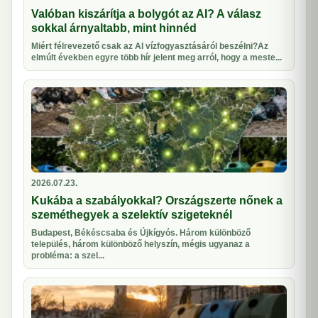
Valóban kiszárítja a bolygót az AI? A válasz
sokkal árnyaltabb, mint hinnéd
Miért félrevezető csak az AI vízfogyasztásáról beszélni?Az
elmúlt években egyre több hír jelent meg arról, hogy a meste...
2026.07.23.
Kukába a szabályokkal? Országszerte nőnek a
szeméthegyek a szelektív szigeteknél
Budapest, Békéscsaba és Újkígyós. Három különböző
település, három különböző helyszín, mégis ugyanaz a
probléma: a szel...