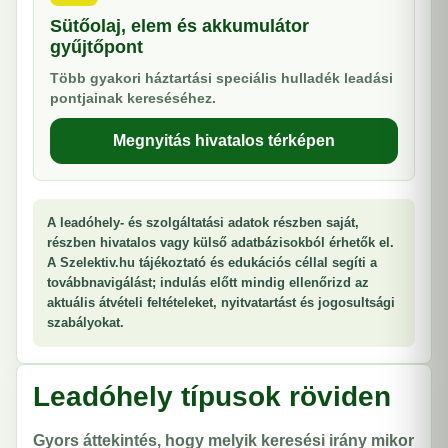
Sütőolaj, elem és akkumulátor
gyűjtőpont
Több gyakori háztartási speciális hulladék leadási
pontjainak kereséséhez.
Megnyitás hivatalos térképen
A leadóhely- és szolgáltatási adatok részben saját,
részben hivatalos vagy külső adatbázisokból érhetők el.
A Szelektiv.hu tájékoztató és edukációs céllal segíti a
továbbnavigálást; indulás előtt mindig ellenőrizd az
aktuális átvételi feltételeket, nyitvatartást és jogosultsági
szabályokat.
Leadóhely típusok röviden
Gyors áttekintés, hogy melyik keresési irány mikor