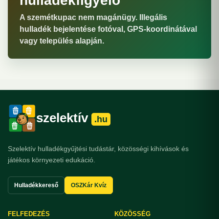
hulladékfigyelő
A szemétkupac nem magánügy. Illegális
hulladék bejelentése fotóval, GPS-koordinátával
vagy település alapján.
szelektív
.hu
Szelektív hulladékgyűjtési tudástár, közösségi kihívások és
játékos környezeti edukáció.
Hulladékkereső
OSZKár Kvíz
FELFEDEZÉS
KÖZÖSSÉG