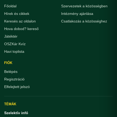
Főoldal
Szervezetek a közösségben
Hírek és cikkek
Intézmény ajánlása
Keresés az oldalon
Csatlakozás a közösséghez
Hova dobod? kereső
Játéktér
OSZKár Kvíz
Havi toplista
FIÓK
Belépés
Regisztráció
Elfelejtett jelszó
TÉMÁK
Szelektív infó