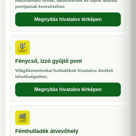
Használható ruhák, lakástextilek és cipők leadási
pontjainak kereséséhez.
Megnyitás hivatalos térképen
Fénycső, izzó gyűjtő pont
Világítástechnikai hulladékok hivatalos átvételi
lehetőségeihez.
Megnyitás hivatalos térképen
Fémhulladék átvevőhely