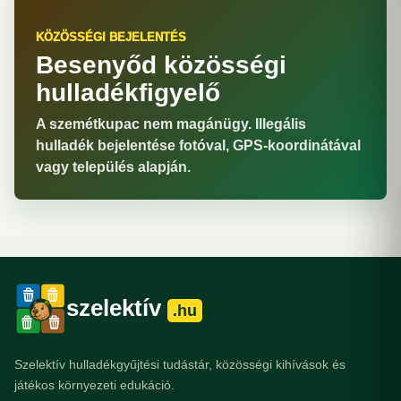
KÖZÖSSÉGI BEJELENTÉS
Besenyőd közösségi
hulladékfigyelő
A szemétkupac nem magánügy. Illegális
hulladék bejelentése fotóval, GPS-koordinátával
vagy település alapján.
szelektív
.hu
Szelektív hulladékgyűjtési tudástár, közösségi kihívások és
játékos környezeti edukáció.