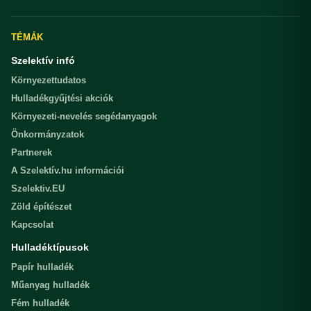
TÉMÁK
Szelektív infó
Környezettudatos
Hulladékgyűjtési akciók
Környezeti-nevelés segédanyagok
Önkormányzatok
Partnerek
A Szelektív.hu információi
Szelektiv.EU
Zöld építészet
Kapcsolat
Hulladéktípusok
Papír hulladék
Műanyag hulladék
Fém hulladék