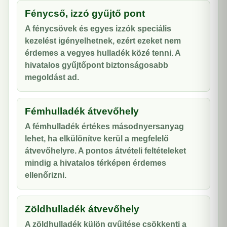
Fénycső, izzó gyűjtő pont
A fénycsövek és egyes izzók speciális
kezelést igényelhetnek, ezért ezeket nem
érdemes a vegyes hulladék közé tenni. A
hivatalos gyűjtőpont biztonságosabb
megoldást ad.
Fémhulladék átvevőhely
A fémhulladék értékes másodnyersanyag
lehet, ha elkülönítve kerül a megfelelő
átvevőhelyre. A pontos átvételi feltételeket
mindig a hivatalos térképen érdemes
ellenőrizni.
Zöldhulladék átvevőhely
A zöldhulladék külön gyűjtése csökkenti a