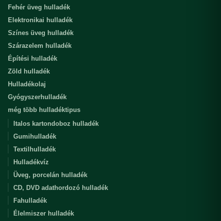
Fehér üveg hulladék
Elektronikai hulladék
Színes üveg hulladék
Szárazelem hulladék
Építési hulladék
Zöld hulladék
Hulladékolaj
Gyógyszerhulladék
még több hulladéktipus
Italos kartondoboz hulladék
Gumihulladék
Textilhulladék
Hulladékvíz
Üveg, porcelán hulladék
CD, DVD adathordozó hulladék
Fahulladék
Élelmiszer hulladék