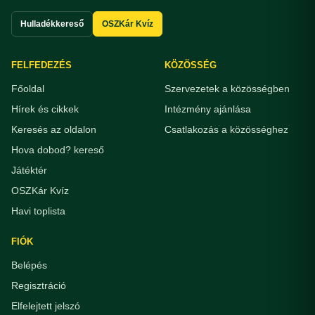
Hulladékkereső
OSZKár Kvíz
FELFEDEZÉS
KÖZÖSSÉG
Főoldal
Szervezetek a közösségben
Hírek és cikkek
Intézmény ajánlása
Keresés az oldalon
Csatlakozás a közösséghez
Hova dobod? kereső
Játéktér
OSZKár Kvíz
Havi toplista
FIÓK
Belépés
Regisztráció
Elfelejtett jelszó