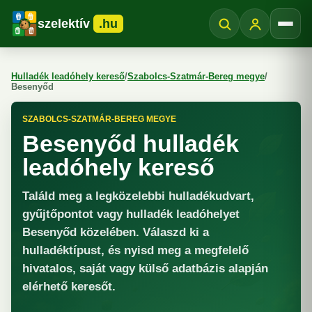
szelektív
.hu
Menü
Hulladék leadóhely kereső
/
Szabolcs-Szatmár-Bereg megye
/
Besenyőd
SZABOLCS-SZATMÁR-BEREG MEGYE
Besenyőd hulladék
leadóhely kereső
Találd meg a legközelebbi hulladékudvart,
gyűjtőpontot vagy hulladék leadóhelyet
Besenyőd közelében. Válaszd ki a
hulladéktípust, és nyisd meg a megfelelő
hivatalos, saját vagy külső adatbázis alapján
elérhető keresőt.