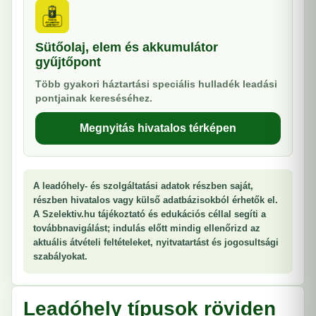
Sütőolaj, elem és akkumulátor
gyűjtőpont
Több gyakori háztartási speciális hulladék leadási
pontjainak kereséséhez.
Megnyitás hivatalos térképen
A leadóhely- és szolgáltatási adatok részben saját,
részben hivatalos vagy külső adatbázisokból érhetők el.
A Szelektiv.hu tájékoztató és edukációs céllal segíti a
továbbnavigálást; indulás előtt mindig ellenőrizd az
aktuális átvételi feltételeket, nyitvatartást és jogosultsági
szabályokat.
Leadóhely típusok röviden