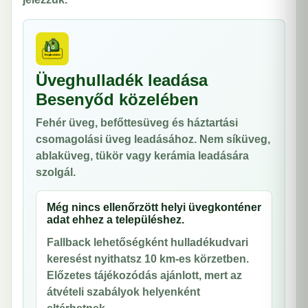
Üveghulladék leadása
Besenyőd közelében
Fehér üveg, befőttesüveg és háztartási
csomagolási üveg leadásához. Nem síküveg,
ablaküveg, tükör vagy kerámia leadására
szolgál.
Még nincs ellenőrzött helyi üvegkonténer
adat ehhez a településhez.
Fallback lehetőségként hulladékudvari
keresést nyithatsz 10 km-es körzetben.
Előzetes tájékozódás ajánlott, mert az
átvételi szabályok helyenként