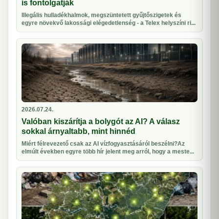
is fontolgatják
Illegális hulladékhalmok, megszüntetett gyűjtőszigetek és
egyre növekvő lakossági elégedetlenség - a Telex helyszíni ri...
2026.07.24.
Valóban kiszárítja a bolygót az AI? A válasz
sokkal árnyaltabb, mint hinnéd
Miért félrevezető csak az AI vízfogyasztásáról beszélni?Az
elmúlt években egyre több hír jelent meg arról, hogy a meste...